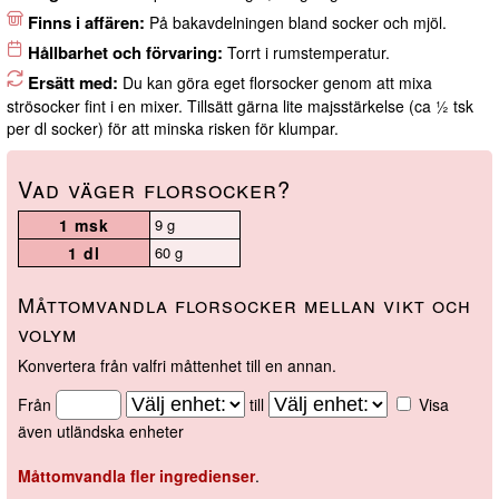
Finns i affären:
På bakavdelningen bland socker och mjöl.
Hållbarhet och förvaring:
Torrt i rumstemperatur.
Ersätt med:
Du kan göra eget florsocker genom att mixa
strösocker fint i en mixer. Tillsätt gärna lite majsstärkelse (ca ½ tsk
per dl socker) för att minska risken för klumpar.
Vad väger florsocker?
1 msk
9 g
1 dl
60 g
Måttomvandla florsocker mellan vikt och
volym
Konvertera från valfri måttenhet till en annan.
Från
till
Visa
även utländska enheter
Måttomvandla fler ingredienser
.