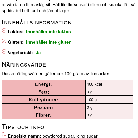
använda en finmaskig sil. Häll lite florsocker i silen och knacka lätt så
sprids det i ett tunt och jämnt lager.
Innehållsinformation
Laktos:
Innehåller inte laktos
Gluten:
Innehåller inte gluten
Vegetariskt:
Ja
Näringsvärde
Dessa näringsvärden gäller per 100 gram av florsocker.
Energi:
406 kcal
Fett:
0 g
Kolhydrater:
100 g
Protein:
0 g
Fibrer:
0 g
Tips och info
Engelskt namn:
powdered sugar, icing sugar