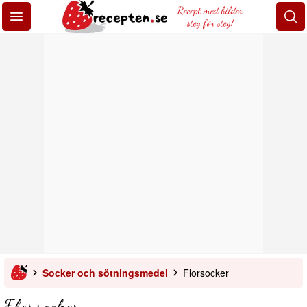
Recept med bilder
steg för steg!
Socker och sötningsmedel
Florsocker
Florsocker