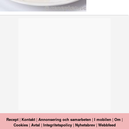
Recept
|
Kontakt
|
Annonsering och samarbeten
|
I mobilen
|
Om
|
Cookies
|
Avtal
|
Integritetspolicy
|
Nyhetsbrev
|
Webbfeed