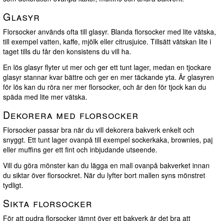
Glasyr
Florsocker används ofta till glasyr. Blanda florsocker med lite vätska,
till exempel vatten, kaffe, mjölk eller citrusjuice. Tillsätt vätskan lite i
taget tills du får den konsistens du vill ha.
En lös glasyr flyter ut mer och ger ett tunt lager, medan en tjockare
glasyr stannar kvar bättre och ger en mer täckande yta. Är glasyren
för lös kan du röra ner mer florsocker, och är den för tjock kan du
späda med lite mer vätska.
Dekorera med florsocker
Florsocker passar bra när du vill dekorera bakverk enkelt och
snyggt. Ett tunt lager ovanpå till exempel sockerkaka, brownies, paj
eller muffins ger ett fint och inbjudande utseende.
Vill du göra mönster kan du lägga en mall ovanpå bakverket innan
du siktar över florsockret. När du lyfter bort mallen syns mönstret
tydligt.
Sikta florsocker
För att pudra florsocker jämnt över ett bakverk är det bra att