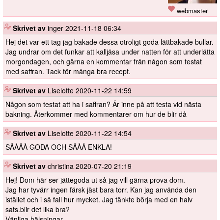
webmaster
️
Skrivet av
inger
2021-11-18 06:34
Hej det var ett tag jag bakade dessa otroligt goda lättbakade bullar.
Jag undrar om det funkar att kalljäsa under natten för att underlätta
morgondagen, och gärna en kommentar från någon som testat
med saffran. Tack för många bra recept.
️
Skrivet av
Liselotte
2020-11-22 14:59
Någon som testat att ha i saffran? Är inne på att testa vid nästa
bakning. Återkommer med kommentarer om hur de blir då
️
Skrivet av
Liselotte
2020-11-22 14:54
SÅÅÅÅ GODA OCH SÅÅÅ ENKLA!
️
Skrivet av
christina
2020-07-20 21:19
Hej! Dom här ser jättegoda ut så jag vill gärna prova dom.
Jag har tyvärr ingen färsk jäst bara torr. Kan jag använda den
istället och i så fall hur mycket. Jag tänkte börja med en halv
sats.blir det lika bra?
Vänliga hälsningar