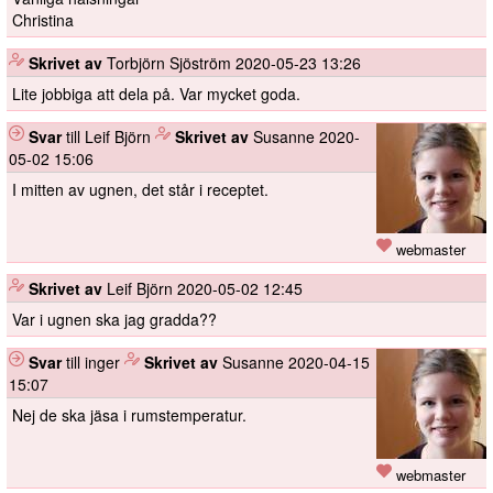
Christina
️
Skrivet av
Torbjörn Sjöström
2020-05-23 13:26
Lite jobbiga att dela på. Var mycket goda.
Svar
till Leif Björn
️
Skrivet av
Susanne
2020-
05-02 15:06
I mitten av ugnen, det står i receptet.
webmaster
️
Skrivet av
Leif Björn
2020-05-02 12:45
Var i ugnen ska jag gradda??
Svar
till inger
️
Skrivet av
Susanne
2020-04-15
15:07
Nej de ska jäsa i rumstemperatur.
webmaster