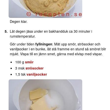
Degen klar.
Låt degen jäsa under en bakhandduk ca 30 minuter i
rumstemperatur.
Gör under tiden
fyllningen
: Mät upp smör, strösocker och
vaniljsocker i en bunke, låt stå framme en stund så smöret blir
mjukt. Vispa till en jämn smet, gärna med elvisp med vispar.
100 g
smör
3 msk
strösocker
1,5 tsk
vaniljsocker