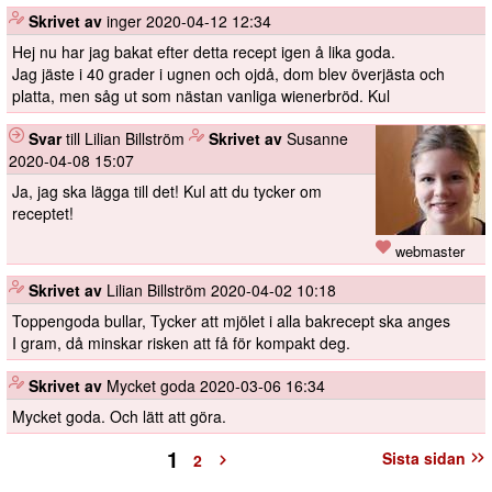
️
Skrivet av
inger
2020-04-12 12:34
Hej nu har jag bakat efter detta recept igen å lika goda.
Jag jäste i 40 grader i ugnen och ojdå, dom blev överjästa och
platta, men såg ut som nästan vanliga wienerbröd. Kul
Svar
till Lilian Billström
️
Skrivet av
Susanne
2020-04-08 15:07
Ja, jag ska lägga till det! Kul att du tycker om
receptet!
webmaster
️
Skrivet av
Lilian Billström
2020-04-02 10:18
Toppengoda bullar, Tycker att mjölet i alla bakrecept ska anges
I gram, då minskar risken att få för kompakt deg.
️
Skrivet av
Mycket goda
2020-03-06 16:34
Mycket goda. Och lätt att göra.
1
Sista sidan
2