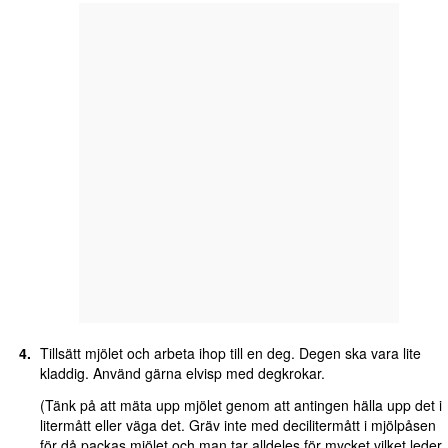
Tillsätt mjölet och arbeta ihop till en deg. Degen ska vara lite
kladdig. Använd gärna elvisp med degkrokar.
(Tänk på att mäta upp mjölet genom att antingen hälla upp det i
litermått eller väga det. Gräv inte med decilitermått i mjölpåsen
för då packas mjölet och man tar alldeles för mycket vilket leder