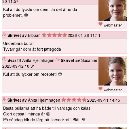
30 11:57
Kul att du tyckte om dem! Ja det är enda
problemet. 😅
webmaster
️
Skrivet av
Bibban
2026-01-28 11:11
Underbara bullar
Tyvärr går dom åt fort jättegoda
Svar
till Anita Hjelmhagen
️
Skrivet av
Susanne
2025-09-12 10:31
Kul att du tycker om receptet! 😊
webmaster
️
Skrivet av
Anita Hjelmhagen
2025-09-11 14:45
Bästa bullarna att ha både till vardags och kalas
Gjort dessa i många år 🤩
På söndag blir de färg på florsockret i Blått 💙