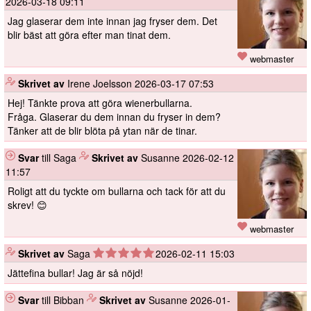
2026-03-18 09:11
Jag glaserar dem inte innan jag fryser dem. Det
blir bäst att göra efter man tinat dem.
webmaster
️
Skrivet av
Irene Joelsson
2026-03-17 07:53
Hej! Tänkte prova att göra wienerbullarna.
Fråga. Glaserar du dem innan du fryser in dem?
Tänker att de blir blöta på ytan när de tinar.
Svar
till Saga
️
Skrivet av
Susanne
2026-02-12
11:57
Roligt att du tyckte om bullarna och tack för att du
skrev! 😊
webmaster
️
Skrivet av
Saga
2026-02-11 15:03
Jättefina bullar! Jag är så nöjd!
Svar
till Bibban
️
Skrivet av
Susanne
2026-01-