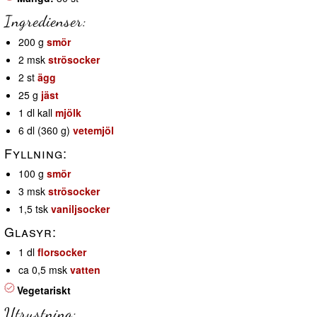
Ingredienser:
200 g
smör
2 msk
strösocker
2 st
ägg
25 g
jäst
1 dl kall
mjölk
6 dl (360 g)
vetemjöl
Fyllning:
100 g
smör
3 msk
strösocker
1,5 tsk
vaniljsocker
Glasyr:
1 dl
florsocker
ca 0,5 msk
vatten
Vegetariskt
Utrustning: