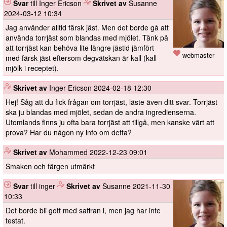
Svar
till Inger Ericson
️
Skrivet av
Susanne
2024-03-12 10:34
Jag använder alltid färsk jäst. Men det borde gå att
använda torrjäst som blandas med mjölet. Tänk på
att torrjäst kan behöva lite längre jästid jämfört
webmaster
med färsk jäst eftersom degvätskan är kall (kall
mjölk i receptet).
️
Skrivet av
Inger Ericson
2024-02-18 12:30
Hej! Såg att du fick frågan om torrjäst, läste även ditt svar. Torrjäst
ska ju blandas med mjölet, sedan de andra ingredienserna.
Utomlands finns ju ofta bara torrjäst att tillgå, men kanske värt att
prova? Har du någon ny info om detta?
️
Skrivet av
Mohammed
2022-12-23 09:01
Smaken och färgen utmärkt
Svar
till inger
️
Skrivet av
Susanne
2021-11-30
10:33
Det borde bli gott med saffran i, men jag har inte
testat.