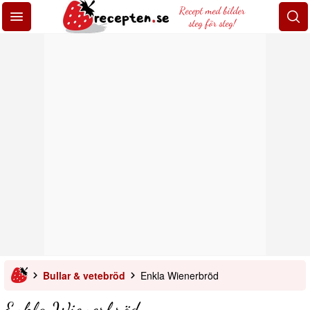
Recept med bilder
steg för steg!
Bullar & vetebröd
Enkla Wienerbröd
Enkla Wienerbröd