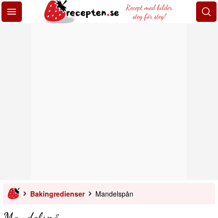
Recept med bilder
steg för steg!
Bakingredienser
Mandelspån
Mandelspån