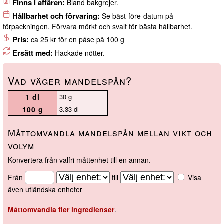
Finns i affären:
Bland bakgrejer.
Hållbarhet och förvaring:
Se bäst-före-datum på
förpackningen. Förvara mörkt och svalt för bästa hållbarhet.
Pris:
ca 25 kr för en påse på 100 g
Ersätt med:
Hackade nötter.
Vad väger mandelspån?
1 dl
30 g
100 g
3.33 dl
Måttomvandla mandelspån mellan vikt och
volym
Konvertera från valfri måttenhet till en annan.
Från
till
Visa
även utländska enheter
Måttomvandla fler ingredienser
.