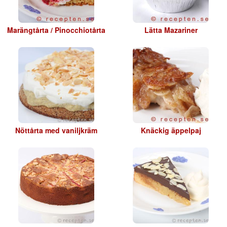
Marängtårta / Pinocchiotårta
Lätta Mazariner
Nöttårta med vaniljkräm
Knäckig äppelpaj