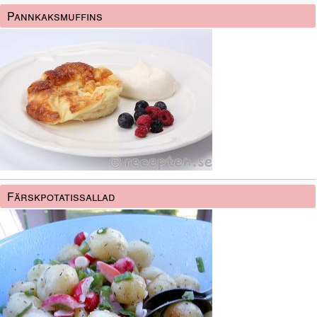
Pannkaksmuffins
Färskpotatissallad