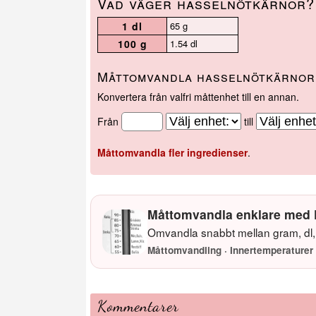
Vad väger hasselnötkärnor?
1 dl
65 g
100 g
1.54 dl
Måttomvandla hasselnötkärnor 
Konvertera från valfri måttenhet till en annan.
Från
till
Måttomvandla fler ingredienser
.
Måttomvandla enklare med 
Omvandla snabbt mellan gram, dl, 
Måttomvandling · Innertemperaturer 
Kommentarer