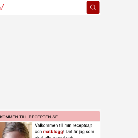
g!
kommen till recepten.se
Välkommen till min receptsajt
och
matblogg
! Det är jag som
gjort alla recept och