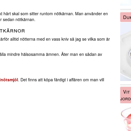
tjockt hårt skal som sitter runtom nötkärnan. Man använder en
Du
ter sedan nötkärnan.
ötkärnor
ärför alltid nötterna med en vass kniv så jag se vilka som är
ehålla mindre hälsosamma ämnen. Äter man en sådan av
lnötsmjöl
. Det finns att köpa färdigt i affären om man vill
Vit
jord