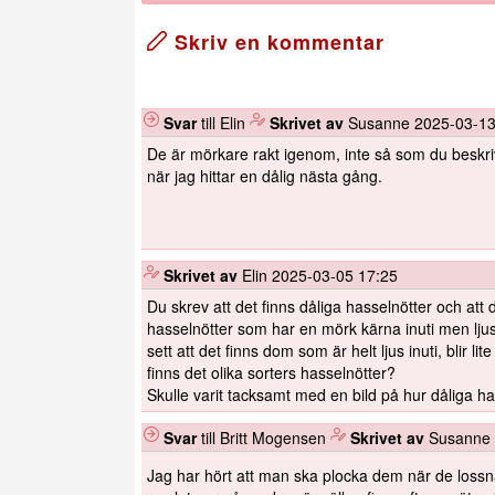
Skriv en kommentar
Svar
till Elin
️
Skrivet av
Susanne
2025-03-13
De är mörkare rakt igenom, inte så som du beskri
när jag hittar en dålig nästa gång.
️
Skrivet av
Elin
2025-03-05 17:25
Du skrev att det finns dåliga hasselnötter och att
hasselnötter som har en mörk kärna inuti men ljus
sett att det finns dom som är helt ljus inuti, blir 
finns det olika sorters hasselnötter?
Skulle varit tacksamt med en bild på hur dåliga ha
Svar
till Britt Mogensen
️
Skrivet av
Susanne
Jag har hört att man ska plocka dem när de lossna