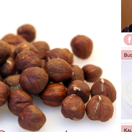
Bud
Kal