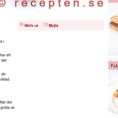
Skriv ut
Mejla
a i
har ett
t det
Flä
i de
hoklad.
När det
t gnida av