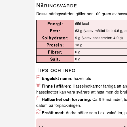
Näringsvärde
Dessa näringsvärden gäller per 100 gram av hasse
Energi:
656 kcal
Fett:
63 g (varav mättat fett: 4.6 g, e
Kolhydrater:
9 g (varav sockerarter: 4.0 g)
Protein:
13 g
Fibrer:
6 g
Salt:
0 g
Tips och info
Engelskt namn:
hazelnuts
Finns i affären:
Hasselnötkärnor färdiga att a
hasselnötter kan vara svårare att hitta men de bruka
Hållbarhet och förvaring:
Ca 6-9 månader, tor
datum på förpackningen.
Ersätt med:
Andra nötter som t.ex. valnötter,