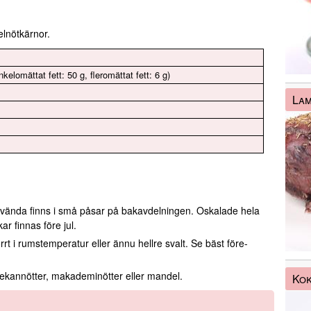
lnötkärnor.
nkelomättat fett: 50 g, fleromättat fett: 6 g)
La
nvända finns i små påsar på bakavdelningen. Oskalade hela
r finnas före jul.
rt i rumstemperatur eller ännu hellre svalt. Se bäst före-
 pekannötter, makademinötter eller mandel.
Kok