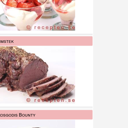
mmstek
osgodis Bounty