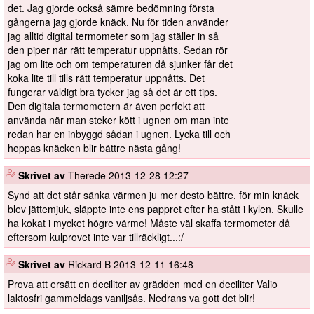
det. Jag gjorde också sämre bedömning första
gångerna jag gjorde knäck. Nu för tiden använder
jag alltid digital termometer som jag ställer in så
den piper när rätt temperatur uppnåtts. Sedan rör
jag om lite och om temperaturen då sjunker får det
koka lite till tills rätt temperatur uppnåtts. Det
fungerar väldigt bra tycker jag så det är ett tips.
Den digitala termometern är även perfekt att
använda när man steker kött i ugnen om man inte
redan har en inbyggd sådan i ugnen. Lycka till och
hoppas knäcken blir bättre nästa gång!
️
Skrivet av
Therede
2013-12-28 12:27
Synd att det står sänka värmen ju mer desto bättre, för min knäck
blev jättemjuk, släppte inte ens pappret efter ha stått i kylen. Skulle
ha kokat i mycket högre värme! Måste väl skaffa termometer då
eftersom kulprovet inte var tillräckligt...:/
️
Skrivet av
Rickard B
2013-12-11 16:48
Prova att ersätt en deciliter av grädden med en deciliter Valio
laktosfri gammeldags vaniljsås. Nedrans va gott det blir!