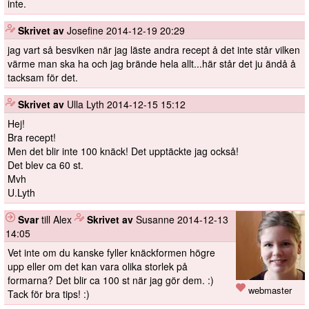
inte.
️
Skrivet av
Josefine
2014-12-19 20:29
jag vart så besviken när jag läste andra recept å det inte står vilken
värme man ska ha och jag brände hela allt...här står det ju ändå å
tacksam för det.
️
Skrivet av
Ulla Lyth
2014-12-15 15:12
Hej!
Bra recept!
Men det blir inte 100 knäck! Det upptäckte jag också!
Det blev ca 60 st.
Mvh
U.Lyth
Svar
till Alex
️
Skrivet av
Susanne
2014-12-13
14:05
Vet inte om du kanske fyller knäckformen högre
upp eller om det kan vara olika storlek på
formarna? Det blir ca 100 st när jag gör dem. :)
webmaster
Tack för bra tips! :)