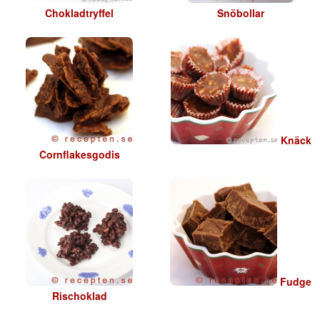
Chokladtryffel
Snöbollar
Knäck
Cornflakesgodis
Fudge
Rischoklad