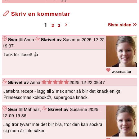
Skriv en kommentar
1
Sista sidan
2
3
Svar
till Anna
️
Skrivet av
Susanne
2025-12-22
19:37
Tack för tipset! 👍
webmaster
️
Skrivet av
Anna
2025-12-22 09:47
Jättebra recept - lägg till 2 msk smör så blir det knäck enligt
Prinsessornas kokbok😊, supergoda knäck.
Svar
till Mahnaz,
️
Skrivet av
Susanne
2025-
12-09 19:36
Jag tror tyvärr inte det blir bra, tror den kan sockra
sig men är inte säker.