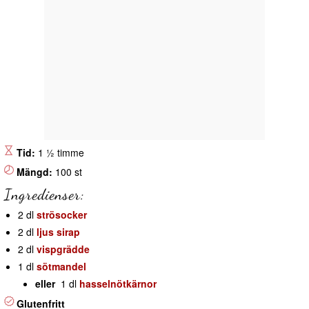
Tid:
1 ½ timme
Mängd:
100 st
Ingredienser:
2 dl
strösocker
2 dl
ljus sirap
2 dl
vispgrädde
1 dl
sötmandel
eller
1 dl
hasselnötkärnor
Glutenfritt