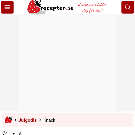
Recept med bilder
steg för steg!
Julgodis
Knäck
Knäck