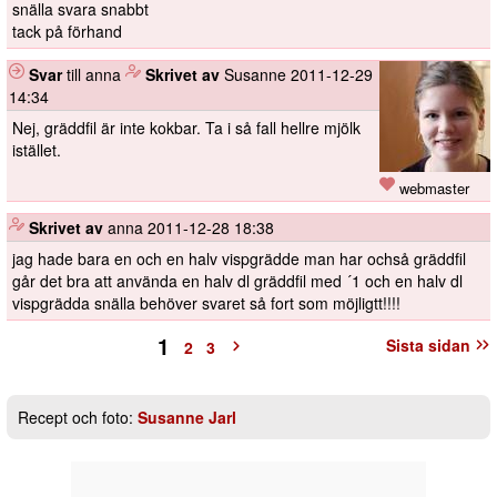
snälla svara snabbt
tack på förhand
Svar
till anna
️
Skrivet av
Susanne
2011-12-29
14:34
Nej, gräddfil är inte kokbar. Ta i så fall hellre mjölk
istället.
webmaster
️
Skrivet av
anna
2011-12-28 18:38
jag hade bara en och en halv vispgrädde man har ochså gräddfil
går det bra att använda en halv dl gräddfil med ´1 och en halv dl
vispgrädda snälla behöver svaret så fort som möjligtt!!!!
1
Sista sidan
2
3
Recept och foto:
Susanne Jarl