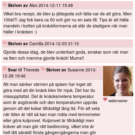
️
Skrivet av
Alex
2014-12-11 15:48
Vilket bra recept, de blev ju jättegoda och lätta var de att göra. Men
100st?! Jag fick bara ca 50 och gör nu en sats till. Tips är att hälla
mandeln i botten på knäckformarna så står de stadigare när man
häller i knäcken :)
️
Skrivet av
Camilla
2014-12-03 21:10
Gjorde dessa idag, de blev underbart goda, smakar som när man
va liten och mamma gjorde knäck! Mums!!
Svar
till Therede
️
Skrivet av
Susanne
2013-
12-28 19:46
Att man sänker värmen på spisen har inget att
göra med att din knäck blev för mjuk. Det har du
missuppfattat. Det är knäcksmetens temperatur
webmaster
som är avgörande och den temperaturen uppnås
genom att det kokar tillräckligt lång tid. För att veta
när tiden är rätt så kan man mäta med termometer
eller göra kulprovet. Kulprovet är tillräckligt men
kräver att man gör rätt bedömning, vilket inte är
helt lätt särskilt första gången/gångerna man gör