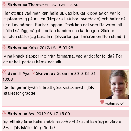
️
Skrivet av
Therese
2013-11-20 13:56
Har ett tips vad man kan hälla ur. Jag brukar klippa av en vanlig
mjölkkartong på mitten (klipper alltså bort överdelen) och häller då
ur ett av hörnen. Funkar toppen. Dock kan det vara lite varmt att
hålla i så lägg något i mellan handen och kartongen. Stelnar
smeten ställer jag bara in mjölkkartongen i micron en liten stund :)
️
Skrivet av
Kajsa
2012-12-15 09:28
Mina knäck släpper inte från formarna, vad är det för fel då? För
de är helt perfekt hårda och allt...
Svar
till Aya
️
Skrivet av
Susanne
2012-08-21
13:08
Det fungerar tyvärr inte att göra knäck med mjölk
istället för grädde.
webmaster
️
Skrivet av
Aya
2012-08-17 15:00
jag vill så gärna baka knäck nu och det är akut kan jag använda
3% mjölk istället för grädde?