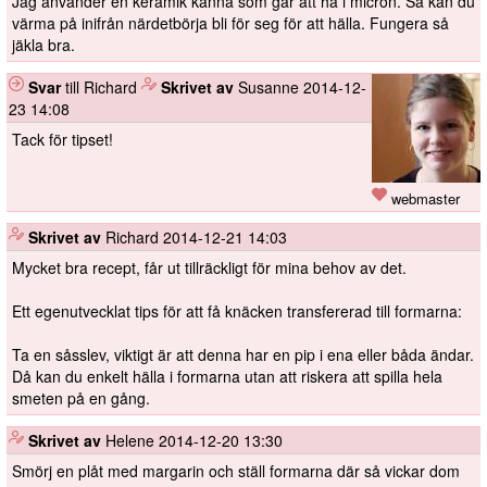
Jag använder en keramik kanna som går att ha i micron. Så kan du
värma på inifrån närdetbörja bli för seg för att hälla. Fungera så
jäkla bra.
Svar
till Richard
️
Skrivet av
Susanne
2014-12-
23 14:08
Tack för tipset!
webmaster
️
Skrivet av
Richard
2014-12-21 14:03
Mycket bra recept, får ut tillräckligt för mina behov av det.
Ett egenutvecklat tips för att få knäcken transfererad till formarna:
Ta en såsslev, viktigt är att denna har en pip i ena eller båda ändar.
Då kan du enkelt hälla i formarna utan att riskera att spilla hela
smeten på en gång.
️
Skrivet av
Helene
2014-12-20 13:30
Smörj en plåt med margarin och ställ formarna där så vickar dom