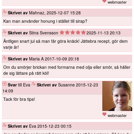
webmaster
️
Skrivet av
Mahnaz,
2025-12-07 15:28
Kan man använder honung i stället till sirap?
️
Skrivet av
Stina Svensson
2025-11-13 20:13
Äntligen snart jul så man får göra knäck! Jättebra recept, gör dem
varje år!
️
Skrivet av
Maria A
2017-10-09 20:18
Om du smörjer brickan med formarna med olja eller smör, så håller
de sig lättare på rätt köl!
Svar
till Eva
️
Skrivet av
Susanne
2015-12-23
14:09
Tack för bra tips!
webmaster
️
Skrivet av
Eva
2015-12-23 00:15