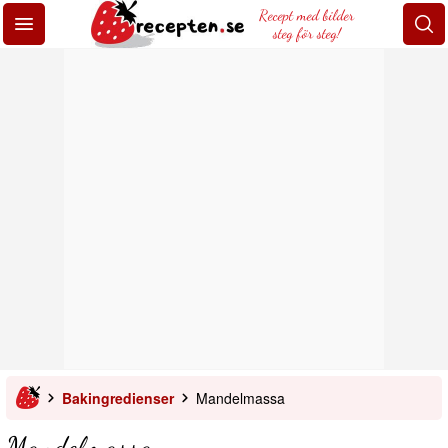
Recept med bilder
steg för steg!
Bakingredienser
Mandelmassa
Mandelmassa