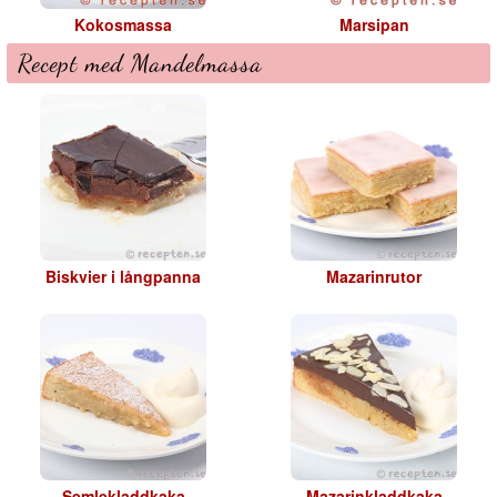
Kokosmassa
Marsipan
Recept med Mandelmassa
Biskvier i långpanna
Mazarinrutor
Semlekladdkaka
Mazarinkladdkaka