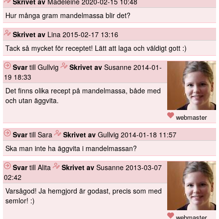
️
Skrivet av
Madeleine
2020-02-15 10:48
Hur många gram mandelmassa blir det?
️
Skrivet av
Lina
2015-02-17 13:16
Tack så mycket för receptet! Lätt att laga och väldigt gott :)
Svar
till Gullvig
️
Skrivet av
Susanne
2014-01-
19 18:33
Det finns olika recept på mandelmassa, både med
och utan äggvita.
webmaster
Svar
till Sara
️
Skrivet av
Gullvig
2014-01-18 11:57
Ska man inte ha äggvita i mandelmassan?
Svar
till Alita
️
Skrivet av
Susanne
2013-03-07
02:42
Varsågod! Ja hemgjord är godast, precis som med
semlor! :)
webmaster