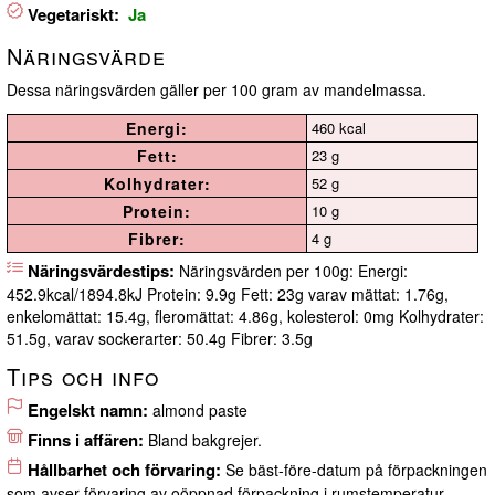
Vegetariskt:
Ja
Näringsvärde
Dessa näringsvärden gäller per 100 gram av mandelmassa.
Energi:
460 kcal
Fett:
23 g
Kolhydrater:
52 g
Protein:
10 g
Fibrer:
4 g
Näringsvärdestips:
Näringsvärden per 100g: Energi:
452.9kcal/1894.8kJ Protein: 9.9g Fett: 23g varav mättat: 1.76g,
enkelomättat: 15.4g, fleromättat: 4.86g, kolesterol: 0mg Kolhydrater:
51.5g, varav sockerarter: 50.4g Fibrer: 3.5g
Tips och info
Engelskt namn:
almond paste
Finns i affären:
Bland bakgrejer.
Hållbarhet och förvaring:
Se bäst-före-datum på förpackningen
som avser förvaring av oöppnad förpackning i rumstemperatur.