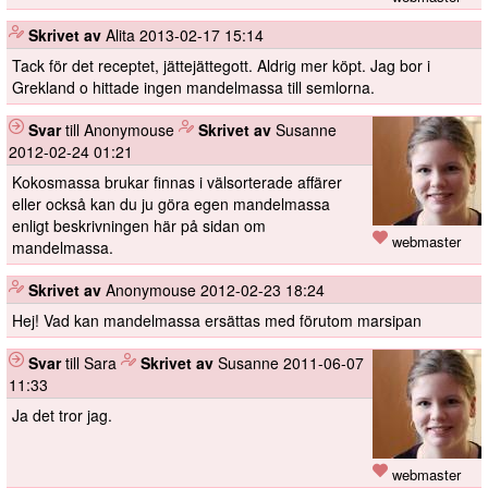
️
Skrivet av
Alita
2013-02-17 15:14
Tack för det receptet, jättejättegott. Aldrig mer köpt. Jag bor i
Grekland o hittade ingen mandelmassa till semlorna.
Svar
till Anonymouse
️
Skrivet av
Susanne
2012-02-24 01:21
Kokosmassa brukar finnas i välsorterade affärer
eller också kan du ju göra egen mandelmassa
enligt beskrivningen här på sidan om
webmaster
mandelmassa.
️
Skrivet av
Anonymouse
2012-02-23 18:24
Hej! Vad kan mandelmassa ersättas med förutom marsipan
Svar
till Sara
️
Skrivet av
Susanne
2011-06-07
11:33
Ja det tror jag.
webmaster