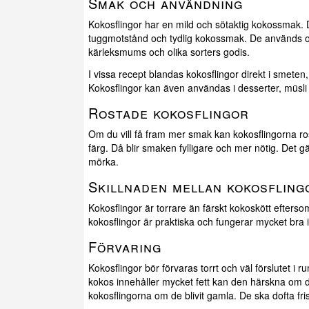
Smak och användning
Kokosflingor har en mild och sötaktig kokossmak. De
tuggmotstånd och tydlig kokossmak. De används oc
kärleksmums och olika sorters godis.
I vissa recept blandas kokosflingor direkt i smete
Kokosflingor kan även användas i desserter, müsli
Rostade kokosflingor
Om du vill få fram mer smak kan kokosflingorna rostas
färg. Då blir smaken fylligare och mer nötig. Det 
mörka.
Skillnaden mellan kokosfling
Kokosflingor är torrare än färskt kokoskött efters
kokosflingor är praktiska och fungerar mycket bra i 
Förvaring
Kokosflingor bör förvaras torrt och väl förslutet 
kokos innehåller mycket fett kan den härskna om de
kokosflingorna om de blivit gamla. De ska dofta fri