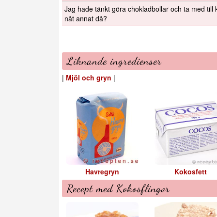
Jag hade tänkt göra chokladbollar och ta med till
nåt annat då?
Liknande ingredienser
|
Mjöl och gryn
|
Havregryn
Kokosfett
Recept med Kokosflingor