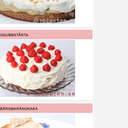
dgubbstårta
åbärsmarängkaka