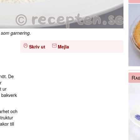
h som garnering.
Skriv ut
Mejla
snöt. De
Ra
r
t ur
a bakverk
arhet och
truktur
kor till