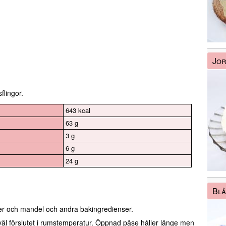
Jor
flingor.
643 kcal
63 g
3 g
6 g
24 g
Bl
er och mandel och andra bakingredienser.
väl förslutet i rumstemperatur. Öppnad påse håller länge men