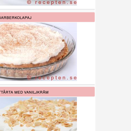
arberkolapaj
tårta med vaniljkräm