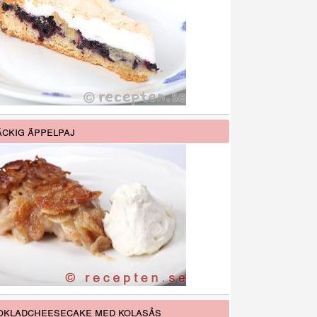
ckig äppelpaj
kladcheesecake med kolasås