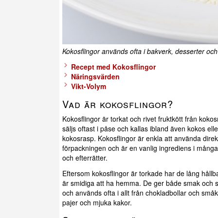
Kokosflingor används ofta i bakverk, desserter oc
Recept med Kokosflingor
Näringsvärden
Vikt-Volym
Vad är kokosflingor?
Kokosflingor är torkat och rivet fruktkött från koko
säljs oftast i påse och kallas ibland även kokos elle
kokosrasp. Kokosflingor är enkla att använda direk
förpackningen och är en vanlig ingrediens i mång
och efterrätter.
Eftersom kokosflingor är torkade har de lång hållb
är smidiga att ha hemma. De ger både smak och s
och används ofta i allt från chokladbollar och småka
pajer och mjuka kakor.