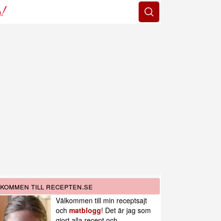
g!
kommen till recepten.se
Välkommen till min receptsajt
och
matblogg
! Det är jag som
gjort alla recept och