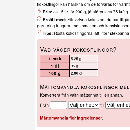
kokosflingor kan härskna om de förvaras för varmt e
Pris:
ca 15 kr för 200 g, jämförpris ca 75 kr/kg
Ersätt med:
Färskriven kokos om du har tillgån
garnering fungera, men smaken och konsistensen 
Tips:
Rosta kokosflingorna lätt i torr stekpanna
Vad väger kokosflingor?
1 msk
5.25 g
1 dl
35 g
100 g
2.86 dl
Måttomvandla kokosflingor mell
Konvertera från valfri måttenhet till en annan.
Från
till
Måttomvandla fler ingredienser
.