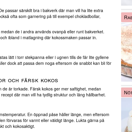
 passar särskilt bra i bakverk där man vill ha lite extra
kså ofta som garnering på till exempel chokladbollar,
Rab
n, medan de i andra används ovanpå eller runt bakverket.
 och ibland i matlagning där kokossmaken passar in.
 lätt i torr stekpanna eller i ugnen tills de får lite gyllene
gäller dock att passa dem noga eftersom de snabbt kan bli för
or och färsk kokos
om de är torkade. Färsk kokos ger mer saftighet, medan
Nöt
recept där man vill ha tydlig struktur och lång hållbarhet.
i rumstemperatur. En öppnad påse håller länge, men eftersom
n förvaras för varmt eller väldigt länge. Lukta gärna på
skt och kokosaktigt.