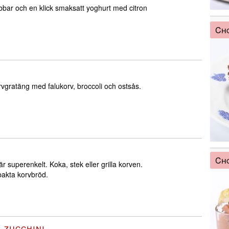
bbar och en klick smaksatt yoghurt med citron
Cho
rvgratäng med falukorv, broccoli och ostsås.
Ch
är superenkelt. Koka, stek eller grilla korven.
akta korvbröd.
 zucchini