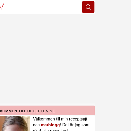
g!
kommen till recepten.se
Välkommen till min receptsajt
och
matblogg
! Det är jag som
gjort alla recept och