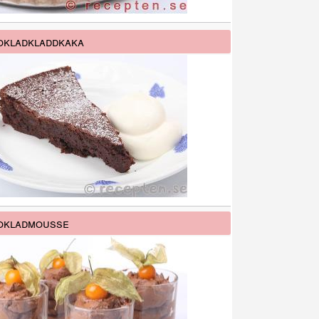
kladkladdkaka
okladmousse