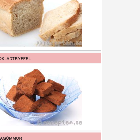
kladtryffel
lagömmor