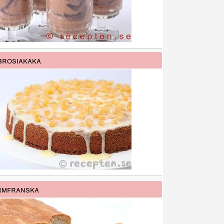
rosiakaka
rmfranska