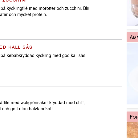
på kycklingfilé med morötter och zucchini. Blir
rater och mycket protein.
Amb
ed kall sås
 på kebabkryddad kyckling med god kall sås.
lårfilé med wokgrönsaker kryddad med chili,
 och gott utan halvfabrikat!
Fo