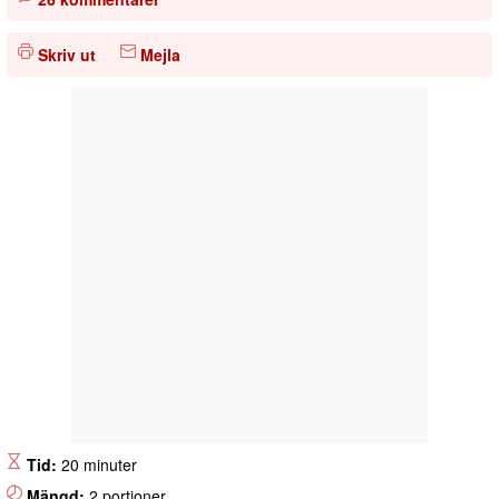
Skriv ut
Mejla
Tid:
20 minuter
Mängd:
2 portioner