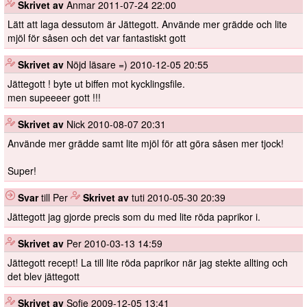
️
Skrivet av
Anmar
2011-07-24 22:00
Lätt att laga dessutom är Jättegott. Använde mer grädde och lite
mjöl för såsen och det var fantastiskt gott
️
Skrivet av
Nöjd läsare =)
2010-12-05 20:55
Jättegott ! byte ut biffen mot kycklingsfile.
men supeeeer gott !!!
️
Skrivet av
Nick
2010-08-07 20:31
Använde mer grädde samt lite mjöl för att göra såsen mer tjock!
Super!
Svar
till Per
️
Skrivet av
tuti
2010-05-30 20:39
Jättegott jag gjorde precis som du med lite röda paprikor i.
️
Skrivet av
Per
2010-03-13 14:59
Jättegott recept! La till lite röda paprikor när jag stekte allting och
det blev jättegott
️
Skrivet av
Sofie
2009-12-05 13:41