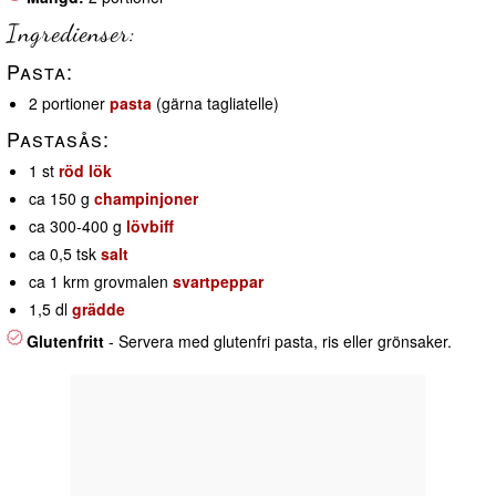
Ingredienser:
Pasta:
2 portioner
pasta
(gärna tagliatelle)
Pastasås:
1 st
röd lök
ca 150 g
champinjoner
ca 300-400 g
lövbiff
ca 0,5 tsk
salt
ca 1 krm grovmalen
svartpeppar
1,5 dl
grädde
Glutenfritt
- Servera med glutenfri pasta, ris eller grönsaker.