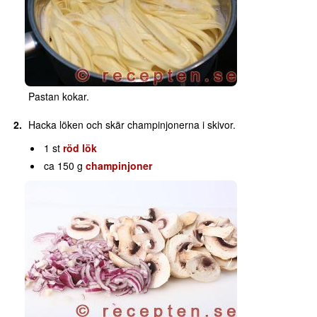
Pastan kokar.
Hacka löken och skär champinjonerna i skivor.
1 st
röd lök
ca 150 g
champinjoner