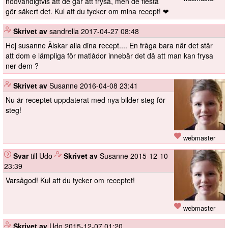
nödvändigtvis att de går att frysa, men de flesta
gör säkert det. Kul att du tycker om mina recept! ❤
️
Skrivet av
sandrella
2017-04-27 08:48
Hej susanne Älskar alla dina recept.... En fråga bara när det står
att dom e lämpliga för matlådor innebär det då att man kan frysa
ner dem ?
️
Skrivet av
Susanne
2016-04-08 23:41
Nu är receptet uppdaterat med nya bilder steg för
steg!
webmaster
Svar
till Udo
️
Skrivet av
Susanne
2015-12-10
23:39
Varsågod! Kul att du tycker om receptet!
webmaster
️
Skrivet av
Udo
2015-12-07 01:20