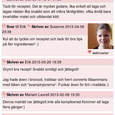
Tack för receptet. Det är mycket godare, lika enkelt att laga och
lagas nästan lika snabbt som att mikra färdigrätter, vilka ändå bara
innehåller malet och utblandat kött.
Svar
till Erik
️
Skrivet av
Susanne
2015-04-08
23:38
Kul att du tyckte om receptet och tack för bra tips
på fler ingredienser! :)
webmaster
️
Skrivet av
Erik
2015-03-26 19:39
Grymt bra recept! Snabbt smidigt och jättegott!
Jag hade även i broccoli, trattisar och herri converts tillsammans
med löken och "svampinjonerna". Funkar även fin fint i matlåda :)
️
Skrivet av
Mariam Laurell
2013-02-08 19:35
Denna maträtt var jättegott.Inte alls komplicerad.Kommer att laga
flera gånger:)