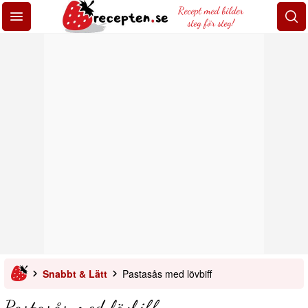
Recept med bilder
steg för steg!
Snabbt & Lätt
Pastasås med lövbiff
Pastasås med lövbiff