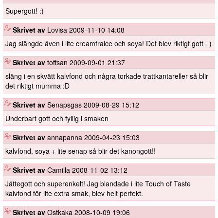
Supergott! :)
️
Skrivet av
Lovisa
2009-11-10 14:08
Jag slängde även i lite creamfraice och soya! Det blev riktigt gott =)
️
Skrivet av
toffsan
2009-09-01 21:37
släng i en skvätt kalvfond och några torkade trattkantareller så blir
det riktigt mumma :D
️
Skrivet av
Senapsgas
2009-08-29 15:12
Underbart gott och fyllig i smaken
️
Skrivet av
annapanna
2009-04-23 15:03
kalvfond, soya + lite senap så blir det kanongott!!
️
Skrivet av
Camilla
2008-11-02 13:12
Jättegott och superenkelt! Jag blandade i lite Touch of Taste
kalvfond för lite extra smak, blev helt perfekt.
️
Skrivet av
Ostkaka
2008-10-09 19:06