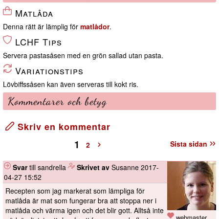
Matlåda
Denna rätt är lämplig för
matlådor
.
LCHF Tips
Servera pastasåsen med en grön sallad utan pasta.
Variationstips
Lövbiffssåsen kan även serveras till kokt ris.
Kommentarer och betyg
Skriv en kommentar
1
Sista sidan
2
Svar
till sandrella
️
Skrivet av
Susanne
2017-
04-27 15:52
Recepten som jag markerat som lämpliga för
matlåda är mat som fungerar bra att stoppa ner i
matlåda och värma igen och det blir gott. Alltså inte
webmaster