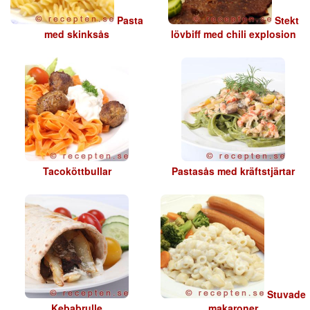
Pasta
Stekt
med skinksås
lövbiff med chili explosion
Tacoköttbullar
Pastasås med kräftstjärtar
Stuvade
Kebabrulle
makaroner