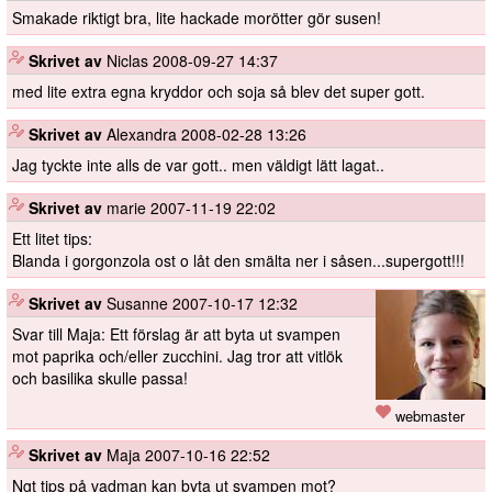
Smakade riktigt bra, lite hackade morötter gör susen!
️
Skrivet av
Niclas
2008-09-27 14:37
med lite extra egna kryddor och soja så blev det super gott.
️
Skrivet av
Alexandra
2008-02-28 13:26
Jag tyckte inte alls de var gott.. men väldigt lätt lagat..
️
Skrivet av
marie
2007-11-19 22:02
Ett litet tips:
Blanda i gorgonzola ost o låt den smälta ner i såsen...supergott!!!
️
Skrivet av
Susanne
2007-10-17 12:32
Svar till Maja: Ett förslag är att byta ut svampen
mot paprika och/eller zucchini. Jag tror att vitlök
och basilika skulle passa!
webmaster
️
Skrivet av
Maja
2007-10-16 22:52
Ngt tips på vadman kan byta ut svampen mot?