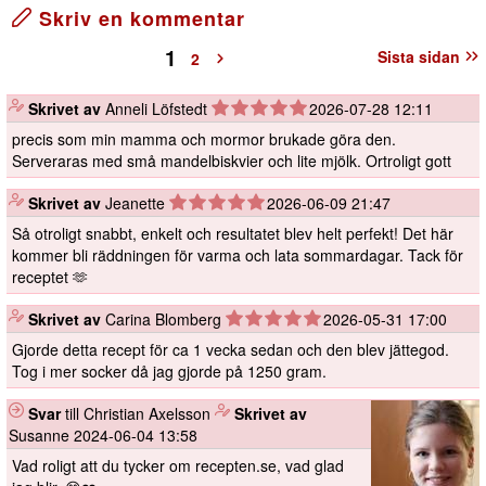
Skriv en kommentar
1
Sista sidan
2
️
Skrivet av
Anneli Löfstedt
2026-07-28 12:11
precis som min mamma och mormor brukade göra den.
Serveraras med små mandelbiskvier och lite mjölk. Ortroligt gott
️
Skrivet av
Jeanette
2026-06-09 21:47
Så otroligt snabbt, enkelt och resultatet blev helt perfekt! Det här
kommer bli räddningen för varma och lata sommardagar. Tack för
receptet 🫶
️
Skrivet av
Carina Blomberg
2026-05-31 17:00
Gjorde detta recept för ca 1 vecka sedan och den blev jättegod.
Tog i mer socker då jag gjorde på 1250 gram.
Svar
till Christian Axelsson
️
Skrivet av
Susanne
2024-06-04 13:58
Vad roligt att du tycker om recepten.se, vad glad