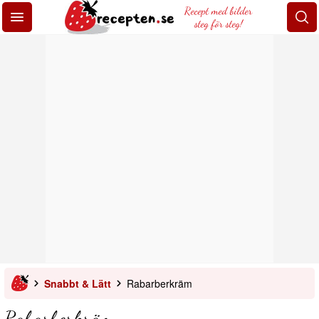
Recept med bilder
steg för steg!
Snabbt & Lätt
Rabarberkräm
Rabarberkräm