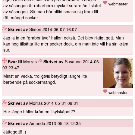
webmaster
av säsongen är rabarbern mycket surare än i slutet
av säsongen. Så man bör alltid smaka sig fram till
rätt mängd socker.
️
Skrivet av
Simon
2014-06-07 16:07
Jag la in en "grabbnäve" hallon också. Det blev riktigt gott. Man
kan nog tillsätta lite mer socker dock, om man inte vill ha sin kräm
sur.
Svar
till Morras
️
Skrivet av
Susanne
2014-06-
03 23:47
Minst en vecka, troligtvis betydligt längre lite
beroende på sockermängd.
webmaster
️
Skrivet av
Morras
2014-05-31 09:31
Hur länge håller krämen i kylskåpet??
️
Skrivet av
Amanda
2013-05-18 12:35
Jättegott!! :)