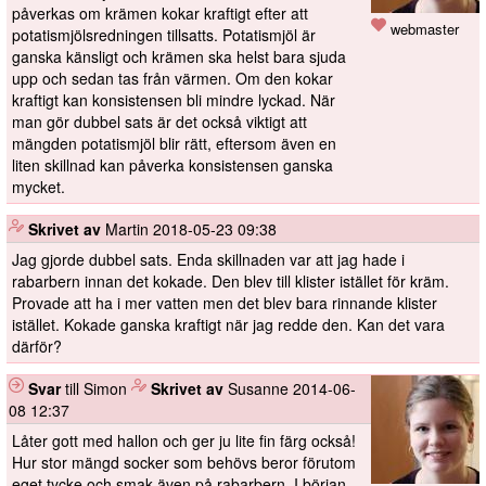
påverkas om krämen kokar kraftigt efter att
webmaster
potatismjölsredningen tillsatts. Potatismjöl är
ganska känsligt och krämen ska helst bara sjuda
upp och sedan tas från värmen. Om den kokar
kraftigt kan konsistensen bli mindre lyckad. När
man gör dubbel sats är det också viktigt att
mängden potatismjöl blir rätt, eftersom även en
liten skillnad kan påverka konsistensen ganska
mycket.
️
Skrivet av
Martin
2018-05-23 09:38
Jag gjorde dubbel sats. Enda skillnaden var att jag hade i
rabarbern innan det kokade. Den blev till klister istället för kräm.
Provade att ha i mer vatten men det blev bara rinnande klister
istället. Kokade ganska kraftigt när jag redde den. Kan det vara
därför?
Svar
till Simon
️
Skrivet av
Susanne
2014-06-
08 12:37
Låter gott med hallon och ger ju lite fin färg också!
Hur stor mängd socker som behövs beror förutom
eget tycke och smak även på rabarbern. I början