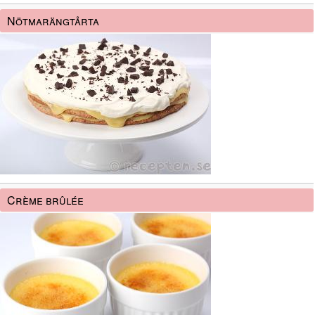
Nötmarängtårta
Crème brûlée