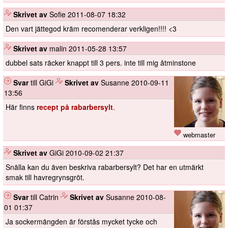
️
Skrivet av
Sofie
2011-08-07 18:32
Den vart jättegod kräm recomenderar verkligen!!!! <3
️
Skrivet av
malin
2011-05-28 13:57
dubbel sats räcker knappt till 3 pers. inte till mig åtminstone
Svar
till GiGi
️
Skrivet av
Susanne
2010-09-11
13:56
Här finns
recept på rabarbersylt
.
webmaster
️
Skrivet av
GiGi
2010-09-02 21:37
Snälla kan du även beskriva rabarbersylt? Det har en utmärkt
smak till havregrynsgröt.
Svar
till Catrin
️
Skrivet av
Susanne
2010-08-
01 01:37
Ja sockermängden är förstås mycket tycke och