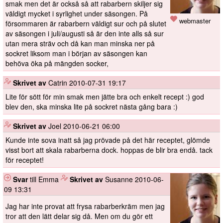
smak men det är också så att rabarbern skiljer sig
väldigt mycket i syrlighet under säsongen. På
webmaster
försommaren är rabarbern väldigt sur och på slutet
av säsongen i juli/augusti så är den inte alls så sur
utan mera sträv och då kan man minska ner på
sockret liksom man i början av säsongen kan
behöva öka på mängden socker,
️
Skrivet av
Catrin
2010-07-31 19:17
Lite för sött för min smak men jätte bra och enkelt recept :) god
blev den, ska minska lite på sockret nästa gång bara :)
️
Skrivet av
Joel
2010-06-21 06:00
Kunde inte sova inatt så jag prövade på det här receptet, glömde
visst bort att skala rabarberna dock. hoppas de blir bra endå. tack
för receptet!
Svar
till Emma
️
Skrivet av
Susanne
2010-06-
09 13:31
Jag har inte provat att frysa rabarberkräm men jag
tror att den lätt delar sig då. Men om du gör ett