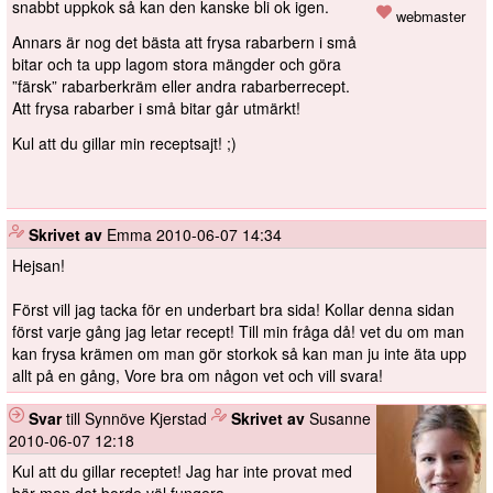
snabbt uppkok så kan den kanske bli ok igen.
webmaster
Annars är nog det bästa att frysa rabarbern i små
bitar och ta upp lagom stora mängder och göra
färsk
rabarberkräm eller andra rabarberrecept.
Att frysa rabarber i små bitar går utmärkt!
Kul att du gillar min receptsajt! ;)
️
Skrivet av
Emma
2010-06-07 14:34
Hejsan!
Först vill jag tacka för en underbart bra sida! Kollar denna sidan
först varje gång jag letar recept! Till min fråga då! vet du om man
kan frysa krämen om man gör storkok så kan man ju inte äta upp
allt på en gång, Vore bra om någon vet och vill svara!
Svar
till Synnöve Kjerstad
️
Skrivet av
Susanne
2010-06-07 12:18
Kul att du gillar receptet! Jag har inte provat med