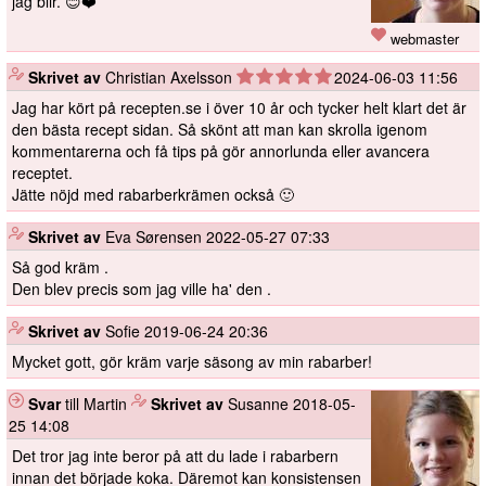
jag blir. 😊❤️
webmaster
️
Skrivet av
Christian Axelsson
2024-06-03 11:56
Jag har kört på recepten.se i över 10 år och tycker helt klart det är
den bästa recept sidan. Så skönt att man kan skrolla igenom
kommentarerna och få tips på gör annorlunda eller avancera
receptet.
Jätte nöjd med rabarberkrämen också 🙂
️
Skrivet av
Eva Sørensen
2022-05-27 07:33
Så god kräm .
Den blev precis som jag ville ha' den .
️
Skrivet av
Sofie
2019-06-24 20:36
Mycket gott, gör kräm varje säsong av min rabarber!
Svar
till Martin
️
Skrivet av
Susanne
2018-05-
25 14:08
Det tror jag inte beror på att du lade i rabarbern
innan det började koka. Däremot kan konsistensen