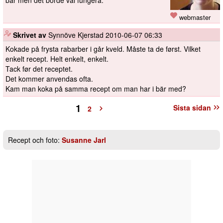
bär men det borde väl fungera.
webmaster
️
Skrivet av
Synnöve Kjerstad
2010-06-07 06:33
Kokade på frysta rabarber i går kveld. Måste ta de først. Vilket
enkelt recept. Helt enkelt, enkelt.
Tack før det receptet.
Det kommer anvendas ofta.
Kam man koka på samma recept om man har i bär med?
1
Sista sidan
2
Recept och foto:
Susanne Jarl