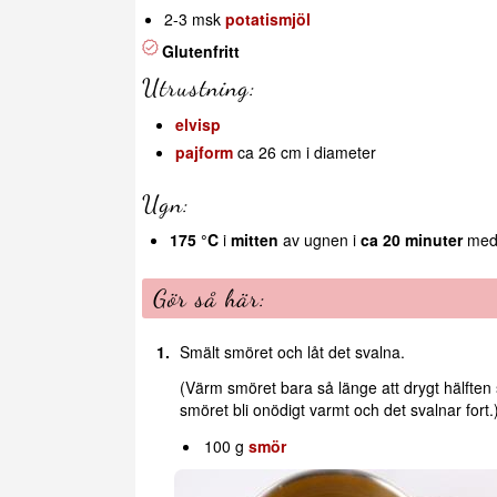
2-3 msk
potatismjöl
Glutenfritt
Utrustning:
elvisp
pajform
ca 26 cm i diameter
Ugn:
175 °C
i
mitten
av ugnen i
ca 20 minuter
med 
Gör så här:
Smält smöret och låt det svalna.
(Värm smöret bara så länge att drygt hälften 
smöret bli onödigt varmt och det svalnar fort.
100 g
smör