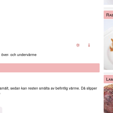
Ra
över- och undervärme
La
smält, sedan kan resten smälta av befintlig värme. Då slipper
)