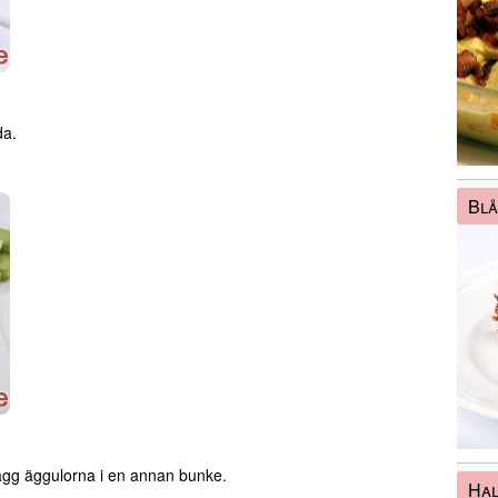
da.
Bl
lägg äggulorna i en annan bunke.
Ha