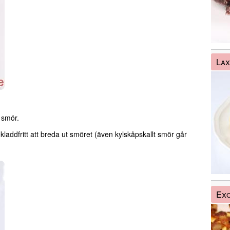
Lax
 smör.
kladdfritt att breda ut smöret (även kylskåpskallt smör går
Exo