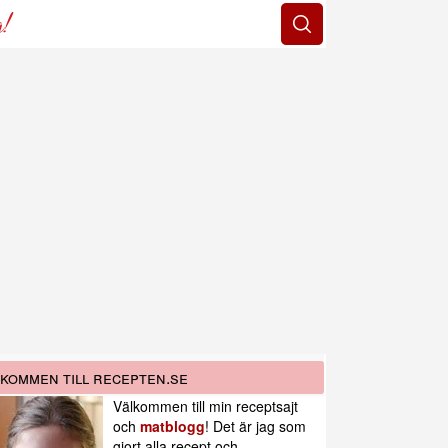
g!
kommen till recepten.se
Välkommen till min receptsajt
och
matblogg
! Det är jag som
gjort alla recept och