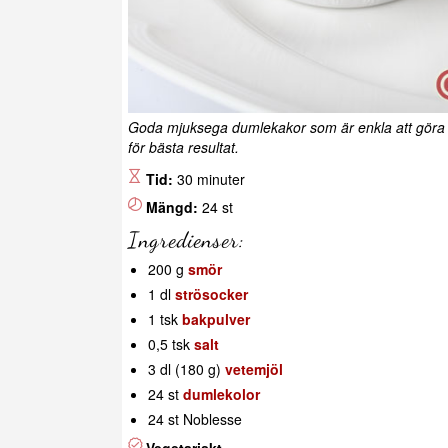
Goda mjuksega dumlekakor som är enkla att göra me
för bästa resultat.
Tid:
30 minuter
Mängd:
24 st
Ingredienser:
200 g
smör
1 dl
strösocker
1 tsk
bakpulver
0,5 tsk
salt
3 dl (180 g)
vetemjöl
24 st
dumlekolor
24 st Noblesse