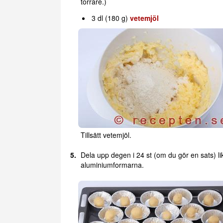
torrare.)
3 dl (180 g)
vetemjöl
Tillsätt vetemjöl.
Dela upp degen i 24 st (om du gör en sats) lik
aluminiumformarna.