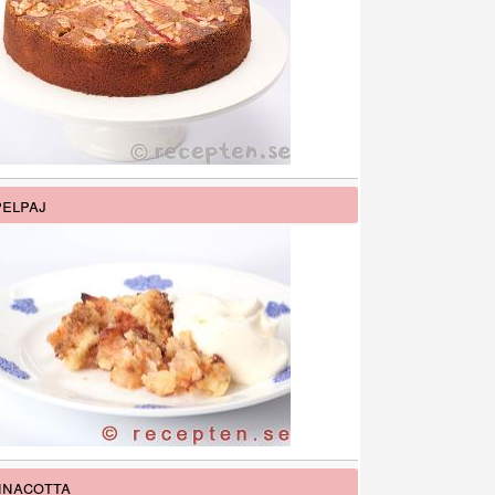
elpaj
nacotta