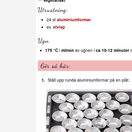
Vegetariskt
Utrustning:
24 st
aluminiumformar
ev.
elvisp
Ugn:
175 °C
i
mitten
av ugnen i
ca 10-12 minuter
m
Gör så här:
Ställ upp runda aluminiumformar på en plåt.