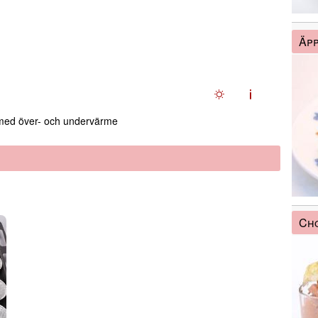
Äpp
ed över- och undervärme
Ch