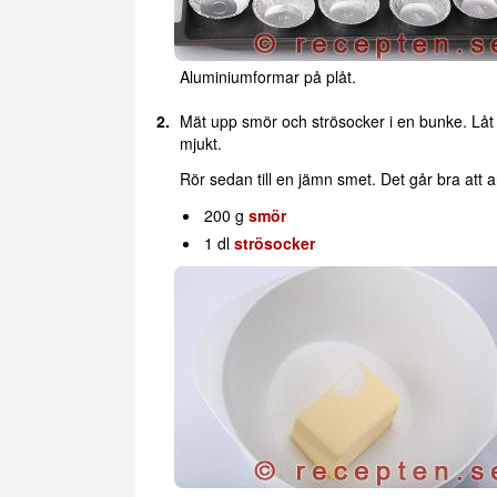
Aluminiumformar på plåt.
Mät upp smör och strösocker i en bunke. Låt 
mjukt.
Rör sedan till en jämn smet. Det går bra att 
200 g
smör
1 dl
strösocker