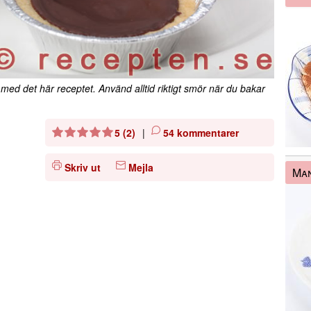
d det här receptet. Använd alltid riktigt smör när du bakar
5 (2)
|
54 kommentarer
Skriv ut
Mejla
Man