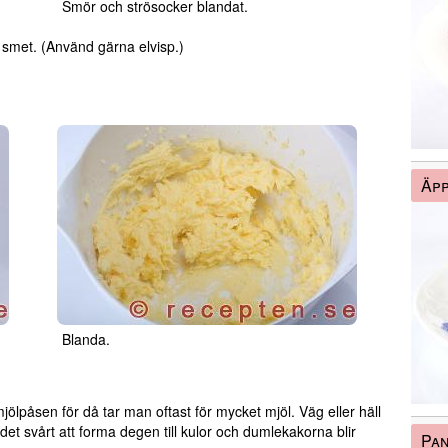
Smör och strösocker blandat.
mn smet. (Använd gärna elvisp.)
Äpp
Blanda.
mjölpåsen för då tar man oftast för mycket mjöl. Väg eller häll
r det svårt att forma degen till kulor och dumlekakorna blir
Pan