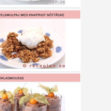
elsmulpaj med knaprigt nöttäcke
okladmousse