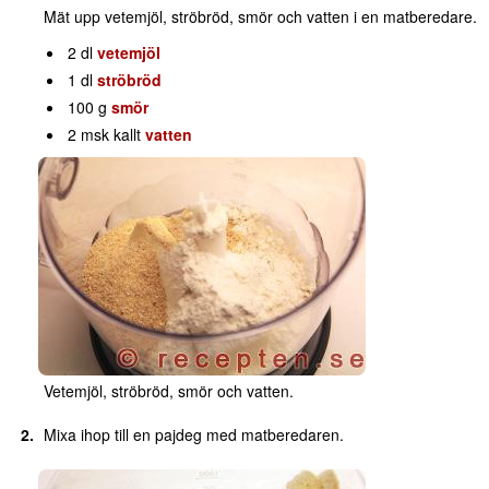
Mät upp vetemjöl, ströbröd, smör och vatten i en matberedare.
2 dl
vetemjöl
1 dl
ströbröd
100 g
smör
2 msk kallt
vatten
Vetemjöl, ströbröd, smör och vatten.
Mixa ihop till en pajdeg med matberedaren.