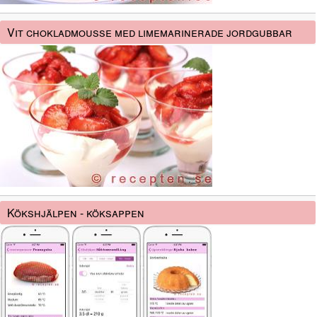
Vit chokladmousse med limemarinerade jordgubbar
Kökshjälpen - köksappen