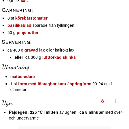
0,5 tsk
salt
Garnering:
8 st
körsbärstomater
basilikablad
sparade från fyllningen
50 g
pinjenötter
Servering:
ca 400 g
gravad lax
eller kallrökt lax
eller
ca 300 g
lufttorkad skinka
Utrustning:
matberedare
1 st
form med löstagbar kant / springform
20-24 cm i
diameter
Ugn:
Pajdegen:
225 °C
i
mitten
av ugnen i
ca 8 minuter
med över-
och undervärme