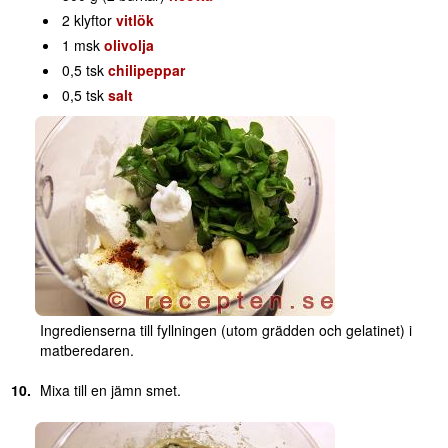
2 klyftor
vitlök
1 msk
olivolja
0,5 tsk
chilipeppar
0,5 tsk
salt
Ingredienserna till fyllningen (utom grädden och gelatinet) i
matberedaren.
Mixa till en jämn smet.