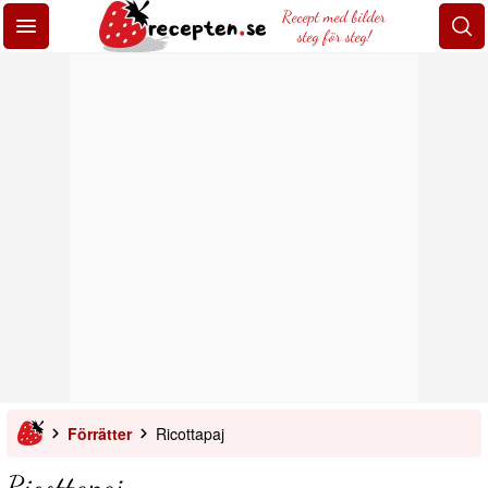
Recept med bilder
steg för steg!
Förrätter
Ricottapaj
Ricottapaj