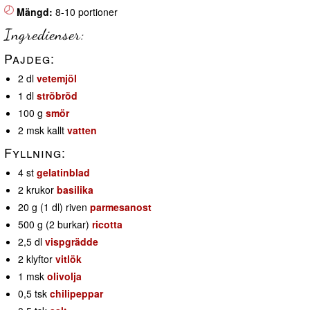
Mängd:
8-10 portioner
Ingredienser:
Pajdeg:
2 dl
vetemjöl
1 dl
ströbröd
100 g
smör
2 msk kallt
vatten
Fyllning:
4 st
gelatinblad
2 krukor
basilika
20 g (1 dl) riven
parmesanost
500 g (2 burkar)
ricotta
2,5 dl
vispgrädde
2 klyftor
vitlök
1 msk
olivolja
0,5 tsk
chilipeppar