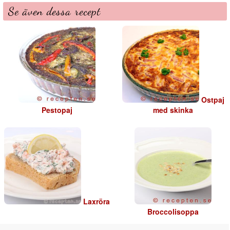
Se även dessa recept
Ostpaj
Pestopaj
med skinka
Laxröra
Broccolisoppa