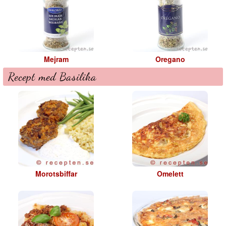
Mejram
Oregano
Recept med Basilika
Morotsbiffar
Omelett