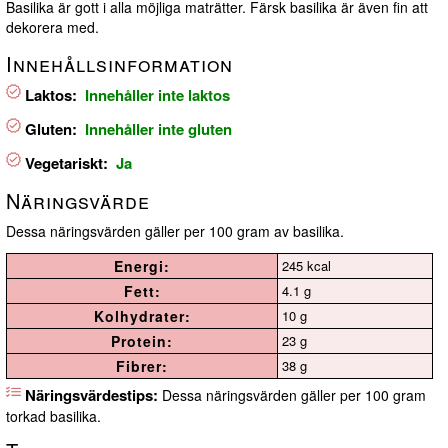
Basilika är gott i alla möjliga maträtter. Färsk basilika är även fin att
dekorera med.
Innehållsinformation
Laktos:
Innehåller inte laktos
Gluten:
Innehåller inte gluten
Vegetariskt:
Ja
Näringsvärde
Dessa näringsvärden gäller per 100 gram av basilika.
Energi:
245 kcal
Fett:
4.1 g
Kolhydrater:
10 g
Protein:
23 g
Fibrer:
38 g
Näringsvärdestips:
Dessa näringsvärden gäller per 100 gram
torkad basilika.