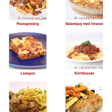
Pastagratäng
Salamipaj med fetaost
Lasagne
Köttfärssås