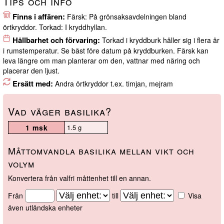
Tips och info
Finns i affären:
Färsk: På grönsaksavdelningen bland
örtkryddor. Torkad: I kryddhyllan.
Hållbarhet och förvaring:
Torkad i kryddburk håller sig i flera år
i rumstemperatur. Se bäst före datum på kryddburken. Färsk kan
leva längre om man planterar om den, vattnar med näring och
placerar den ljust.
Ersätt med:
Andra örtkryddor t.ex. timjan, mejram
Vad väger basilika?
1 msk
1.5 g
Måttomvandla basilika mellan vikt och
volym
Konvertera från valfri måttenhet till en annan.
Från
till
Visa
även utländska enheter