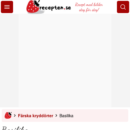
Recept med bilder
steg för steg!
Färska kryddörter
Basilika
Basilika