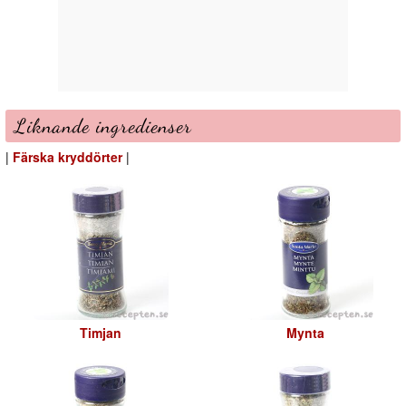
Liknande ingredienser
|
Färska kryddörter
|
Timjan
Mynta