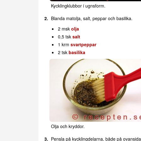
Kycklingklubbor i ugnsform.
Blanda matolja, salt, peppar och basilika.
2 msk
olja
0,5 tsk
salt
1 krm
svartpeppar
2 tsk
basilika
Olja och kryddor.
Pensla på kycklingdelarna, både på ovansid