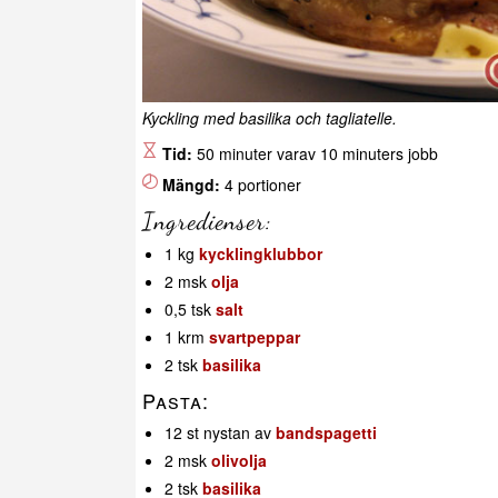
Kyckling med basilika och tagliatelle.
Tid:
50 minuter varav 10 minuters jobb
Mängd:
4 portioner
Ingredienser:
1 kg
kycklingklubbor
2 msk
olja
0,5 tsk
salt
1 krm
svartpeppar
2 tsk
basilika
Pasta:
12 st nystan av
bandspagetti
2 msk
olivolja
2 tsk
basilika