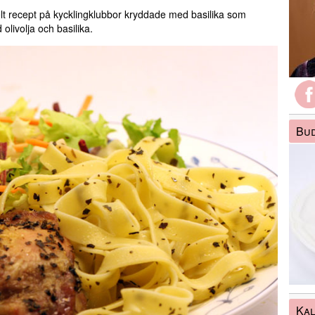
kelt recept på kycklingklubbor kryddade med basilika som
livolja och basilika.
Bud
Kal