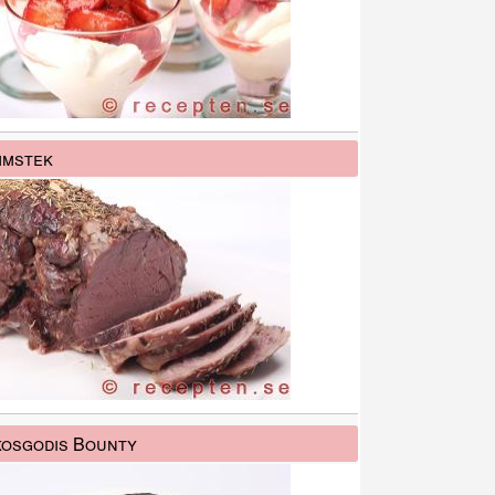
mmstek
osgodis Bounty