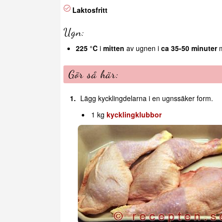
Laktosfritt
Ugn:
225 °C
i
mitten
av ugnen i
ca 35-50 minuter
m
Gör så här:
Lägg kycklingdelarna i en ugnssäker form.
1 kg
kycklingklubbor