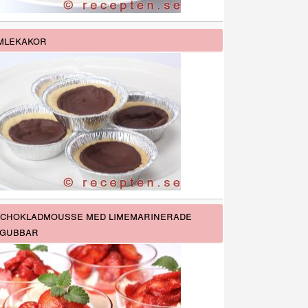
mlekakor
 chokladmousse med limemarinerade
gubbar