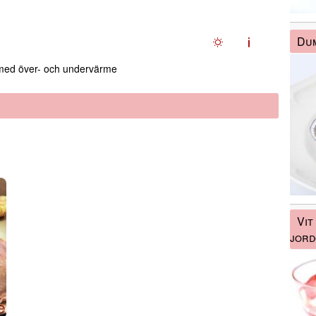
Du
ed över- och undervärme
Vit
jord