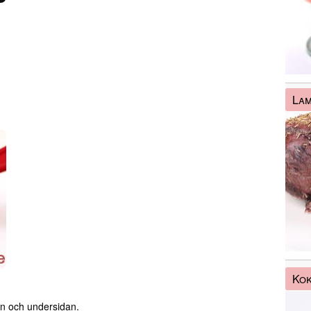
La
Kok
an och undersidan.