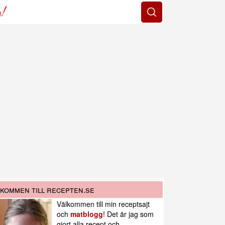
g!
kommen till recepten.se
Välkommen till min receptsajt
och
matblogg
! Det är jag som
gjort alla recept och