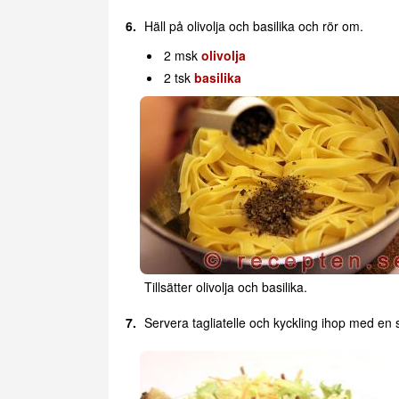
Häll på olivolja och basilika och rör om.
2 msk
olivolja
2 tsk
basilika
Tillsätter olivolja och basilika.
Servera tagliatelle och kyckling ihop med en