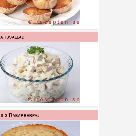
atissallad
sig Rabarberpaj