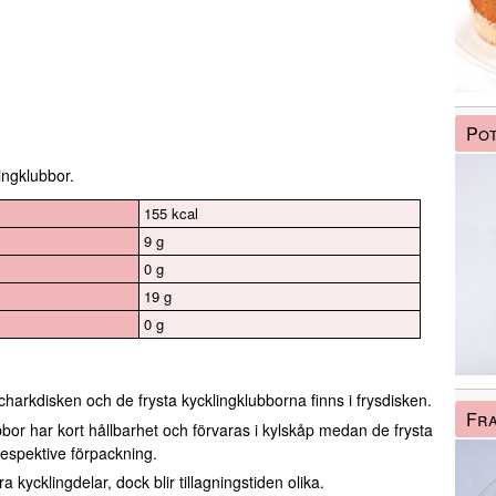
Pot
ingklubbor.
155 kcal
9 g
0 g
19 g
0 g
charkdisken och de frysta kycklingklubborna finns i frysdisken.
Fra
bor har kort hållbarhet och förvaras i kylskåp medan de frysta
respektive förpackning.
a kycklingdelar, dock blir tillagningstiden olika.