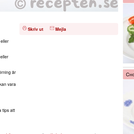
Skriv ut
Mejla
eller
eller
.
örning är
Cho
kan vara
 tips att