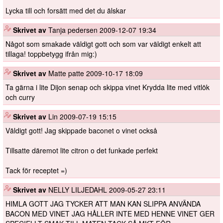
Lycka till och forsätt med det du älskar
️
Skrivet av
Tanja pedersen
2009-12-07 19:34
Något som smakade väldigt gott och som var väldigt enkelt att
tillaga! toppbetygg ifrån mig:)
️
Skrivet av
Matte patte
2009-10-17 18:09
Ta gärna i lite Dijon senap och skippa vinet Krydda lite med vitlök
och curry
️
Skrivet av
Lin
2009-07-19 15:15
Väldigt gott! Jag skippade baconet o vinet också
Tillsatte däremot lite citron o det funkade perfekt
Tack för receptet =)
️
Skrivet av
NELLY LILJEDAHL
2009-05-27 23:11
HIMLA GOTT JAG TYCKER ATT MAN KAN SLIPPA ANVÄNDA
BACON MED VINET JAG HÅLLER INTE MED HENNE VINET GER