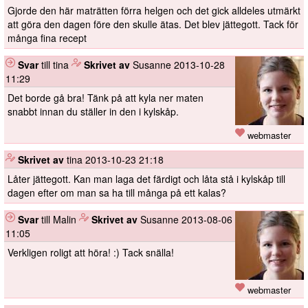
Gjorde den här maträtten förra helgen och det gick alldeles utmärkt
att göra den dagen före den skulle ätas. Det blev jättegott. Tack för
många fina recept
Svar
till tina
️
Skrivet av
Susanne
2013-10-28
11:29
Det borde gå bra! Tänk på att kyla ner maten
snabbt innan du ställer in den i kylskåp.
webmaster
️
Skrivet av
tina
2013-10-23 21:18
Låter jättegott. Kan man laga det färdigt och låta stå i kylskåp till
dagen efter om man sa ha till många på ett kalas?
Svar
till Malin
️
Skrivet av
Susanne
2013-08-06
11:05
Verkligen roligt att höra! :) Tack snälla!
webmaster