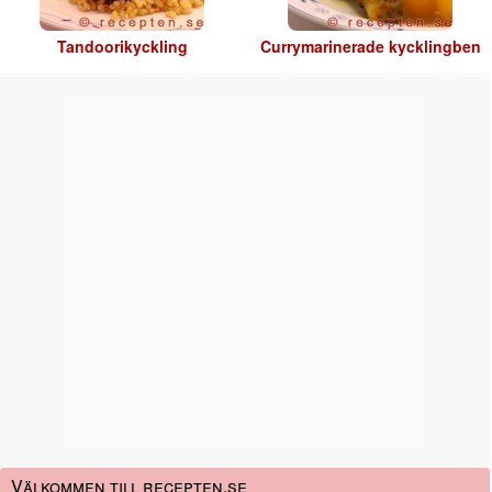
Tandoorikyckling
Currymarinerade kycklingben
Välkommen till recepten.se