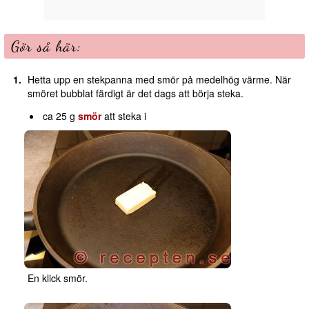
Gör så här:
Hetta upp en stekpanna med smör på medelhög värme. När
smöret bubblat färdigt är det dags att börja steka.
ca 25 g
smör
att steka i
En klick smör.