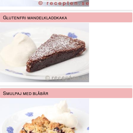
Glutenfri mandelkladdkaka
Smulpaj med blåbär