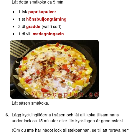
Låt detta småkoka ca 5 min.
1 tsk
paprikapulver
1 st
hönsbuljongtärning
2 dl
grädde
(valfri sort)
1 dl vitt
matlagningsvin
Låt såsen småkoka.
Lägg kycklingfiléerna i såsen och låt allt koka tillsammans
under lock ca 15 minuter eller tills kycklingen är genomstekt.
(Om du inte har något lock till stekpannan, se till att "gräva ner"