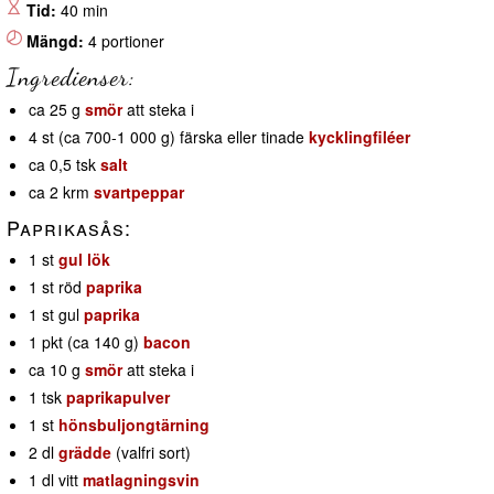
Tid:
40 min
Mängd:
4 portioner
Ingredienser:
ca 25 g
smör
att steka i
4 st (ca 700-1 000 g) färska eller tinade
kycklingfiléer
ca 0,5 tsk
salt
ca 2 krm
svartpeppar
Paprikasås:
1 st
gul lök
1 st röd
paprika
1 st gul
paprika
1 pkt (ca 140 g)
bacon
ca 10 g
smör
att steka i
1 tsk
paprikapulver
1 st
hönsbuljongtärning
2 dl
grädde
(valfri sort)
1 dl vitt
matlagningsvin