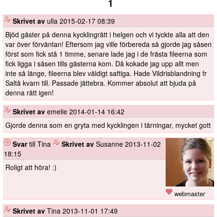
1
️
Skrivet av
ulla
2015-02-17 08:39
Bjöd gäster på denna kycklingrätt i helgen och vi tyckte alla att den
var över förväntan! Eftersom jag ville förbereda så gjorde jag såsen
först som fick stå 1 timme, senare lade jag i de frästa fileerna som
fick ligga i såsen tills gästerna kom. Då kokade jag upp allt men
inte så länge, fileerna blev väldigt saftiga. Hade Vildrisblandning fr
Saltå kvarn till. Passade jättebra. Kommer absolut att bjuda på
denna rätt igen!
️
Skrivet av
emelie
2014-01-14 16:42
Gjorde denna som en gryta med kycklingen i tärningar, mycket gott
Svar
till Tina
️
Skrivet av
Susanne
2013-11-02
18:15
Roligt att höra! :)
webmaster
️
Skrivet av
Tina
2013-11-01 17:49