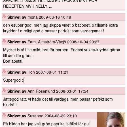
SPECIELLT SMAK TILL MATEN.TACK SÅ MKT FÖR
RECEPTEN.MVH NELLY L.
️
Skrivet av
mona
2009-03-16 10:49
den esuper god, men jag skippa vinet o baconet, o tillsatte extra
kryddor ! otroligt god o passar perfekt som vardagsmat !
️
Skrivet av
Fam. Almström-Växjö
2008-10-04 20:27
Mycket bra! Lite mild, bra för barnen. Endast vuxna-krydda gärna
till den lite grann.
Bon apetit!
️
Skrivet av
Hon
2007-08-01 11:21
Supergod :)
️
Skrivet av
Ann Rosenlund
2006-03-01 17:54
Jättegod rätt, vi hade det till vardags, men passar pefekt som
bjudrätt.
️
Skrivet av
Susanne
2004-08-22 23:10
På bilden har jag valt grön paprika istället för gul.