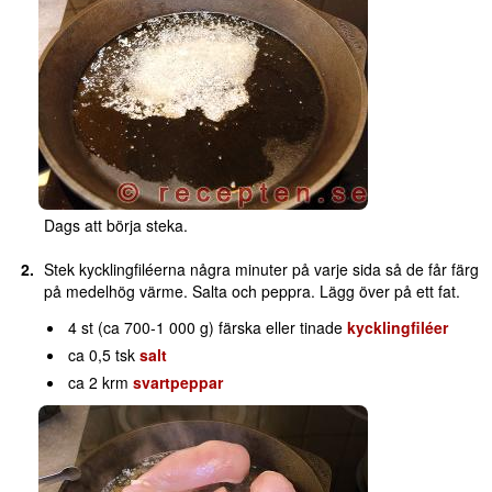
Dags att börja steka.
Stek kycklingfiléerna några minuter på varje sida så de får färg
på medelhög värme. Salta och peppra. Lägg över på ett fat.
4 st (ca 700-1 000 g) färska eller tinade
kycklingfiléer
ca 0,5 tsk
salt
ca 2 krm
svartpeppar