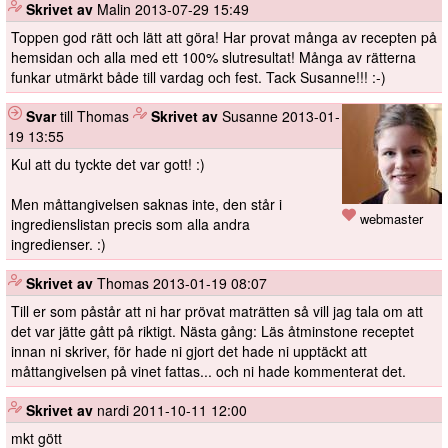
️
Skrivet av
Malin
2013-07-29 15:49
Toppen god rätt och lätt att göra! Har provat många av recepten på
hemsidan och alla med ett 100% slutresultat! Många av rätterna
funkar utmärkt både till vardag och fest. Tack Susanne!!! :-)
Svar
till Thomas
️
Skrivet av
Susanne
2013-01-
19 13:55
Kul att du tyckte det var gott! :)
Men måttangivelsen saknas inte, den står i
webmaster
ingredienslistan precis som alla andra
ingredienser. :)
️
Skrivet av
Thomas
2013-01-19 08:07
Till er som påstår att ni har prövat maträtten så vill jag tala om att
det var jätte gått på riktigt. Nästa gång: Läs åtminstone receptet
innan ni skriver, för hade ni gjort det hade ni upptäckt att
måttangivelsen på vinet fattas... och ni hade kommenterat det.
️
Skrivet av
nardi
2011-10-11 12:00
mkt gött