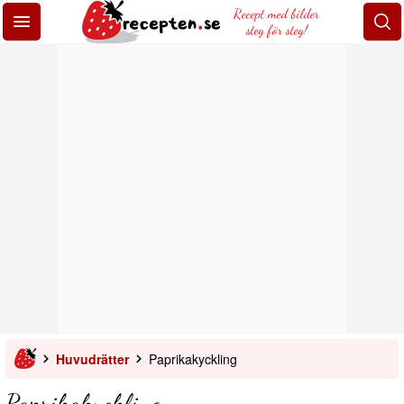
Recept med bilder
steg för steg!
Huvudrätter
Paprikakyckling
Paprikakyckling