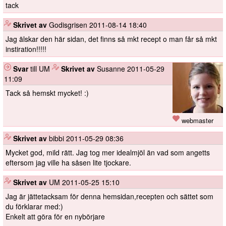
tack
️
Skrivet av
Godisgrisen
2011-08-14 18:40
Jag älskar den här sidan, det finns så mkt recept o man får så mkt
instiration!!!!!
Svar
till UM
️
Skrivet av
Susanne
2011-05-29
11:09
Tack så hemskt mycket! :)
webmaster
️
Skrivet av
bibbi
2011-05-29 08:36
Mycket god, mild rätt. Jag tog mer idealmjöl än vad som angetts
eftersom jag ville ha såsen lite tjockare.
️
Skrivet av
UM
2011-05-25 15:10
Jag är jättetacksam för denna hemsidan,recepten och sättet som
du förklarar med:)
Enkelt att göra för en nybörjare