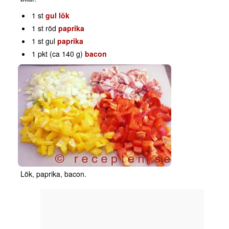
1 st
gul lök
1 st röd
paprika
1 st gul
paprika
1 pkt (ca 140 g)
bacon
Lök, paprika, bacon.