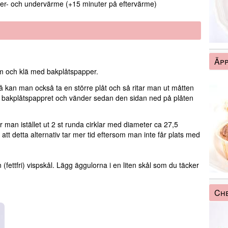
r- och undervärme (+15 minuter på eftervärme)
Äpp
 och klä med bakplåtspapper.
å kan man också ta en större plåt och så ritar man ut måtten
bakplåtspappret och vänder sedan den sidan ned på plåten
r man istället ut 2 st runda cirklar med diameter ca 27,5
tt detta alternativ tar mer tid eftersom man inte får plats med
(fettfri) vispskål. Lägg äggulorna i en liten skål som du täcker
Ch