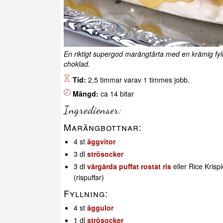
En riktigt supergod marängtårta med en krämig fy
choklad.
Tid:
2,5 timmar varav 1 timmes jobb.
Mängd:
ca 14 bitar
Ingredienser:
Marängbottnar:
4 st
äggvitor
3 dl
strösocker
3 dl
vårgårda puffat rostat ris
eller Rice Krisp
(rispuffar)
Fyllning:
4 st
äggulor
1 dl
strösocker