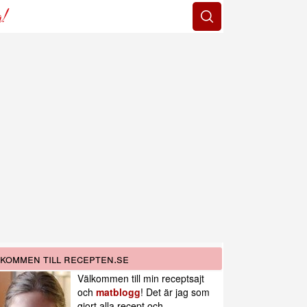
g!
kommen till recepten.se
Välkommen till min receptsajt
och
matblogg
! Det är jag som
gjort alla recept och