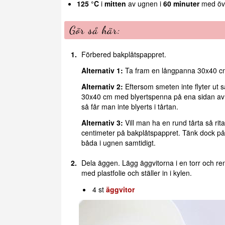
125 °C
i
mitten
av ugnen i
60 minuter
med öve
Gör så här:
Förbered bakplåtspappret.
Alternativ 1:
Ta fram en långpanna 30x40 cm
Alternativ 2:
Eftersom smeten inte flyter ut s
30x40 cm med blyertspenna på ena sidan av 
så får man inte blyerts i tårtan.
Alternativ 3:
Vill man ha en rund tårta så rita
centimeter på bakplåtspappret. Tänk dock på a
båda i ugnen samtidigt.
Dela äggen. Lägg äggvitorna i en torr och ren 
med plastfolie och ställer in i kylen.
4 st
äggvitor