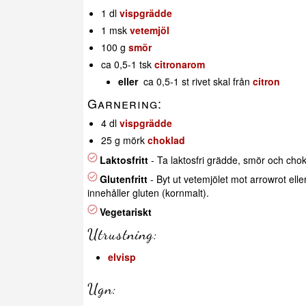
1 dl
vispgrädde
1 msk
vetemjöl
100 g
smör
ca 0,5-1 tsk
citronarom
eller
ca 0,5-1 st rivet skal från
citron
Garnering:
4 dl
vispgrädde
25 g mörk
choklad
Laktosfritt
- Ta laktosfri grädde, smör och chok
Glutenfritt
- Byt ut vetemjölet mot arrowrot ell
innehåller gluten (kornmalt).
Vegetariskt
Utrustning:
elvisp
Ugn: