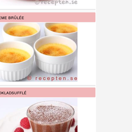
me brûlée
kladsufflé