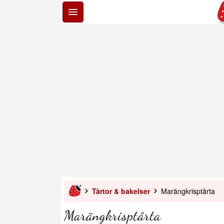
Tårtor & bakelser
Marängkrisptårta
Marängkrisptårta