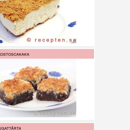
kostoscakaka
gattårta