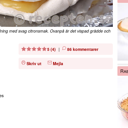
llning med svag citronsmak. Ovanpå är det vispad grädde och
5 (4)
|
86 kommentarer
Skriv ut
Mejla
Rab
ies