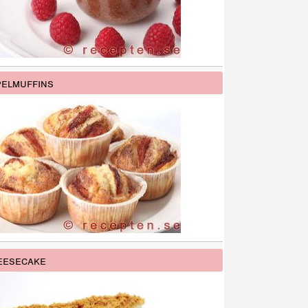
elmuffins
eesecake