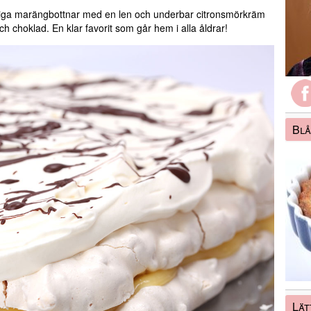
piga marängbottnar med en len och underbar citronsmörkräm
 choklad. En klar favorit som går hem i alla åldrar!
Blå
Lät