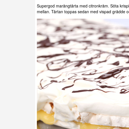
Supergod marängtårta med citronkräm. Söta kris
mellan. Tårtan toppas sedan med vispad grädde och