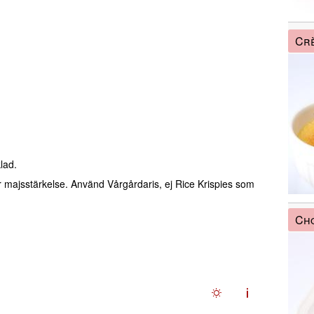
Crè
lad.
er majsstärkelse. Använd Vårgårdaris, ej Rice Krispies som
Cho