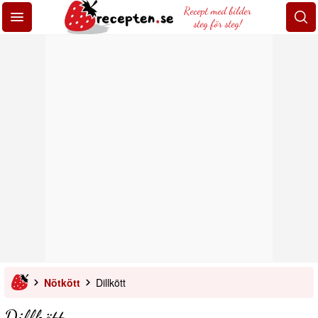
Recept med bilder
steg för steg!
Nötkött
Dillkött
Dillkött