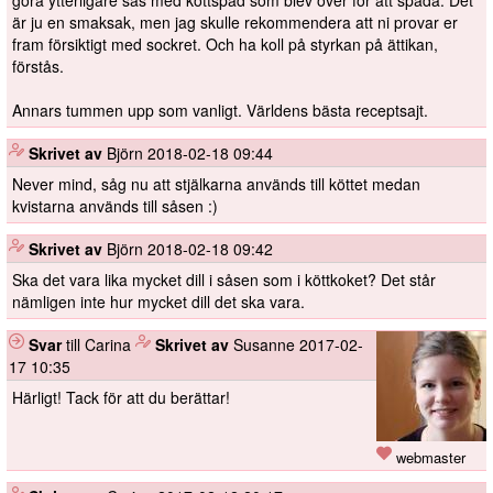
göra ytterligare sås med köttspad som blev över för att späda. Det
är ju en smaksak, men jag skulle rekommendera att ni provar er
fram försiktigt med sockret. Och ha koll på styrkan på ättikan,
förstås.
Annars tummen upp som vanligt. Världens bästa receptsajt.
️
Skrivet av
Björn
2018-02-18 09:44
Never mind, såg nu att stjälkarna används till köttet medan
kvistarna används till såsen :)
️
Skrivet av
Björn
2018-02-18 09:42
Ska det vara lika mycket dill i såsen som i köttkoket? Det står
nämligen inte hur mycket dill det ska vara.
Svar
till Carina
️
Skrivet av
Susanne
2017-02-
17 10:35
Härligt! Tack för att du berättar!
webmaster