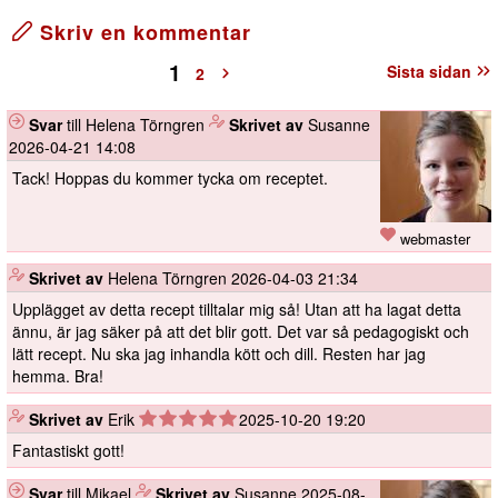
Skriv en kommentar
1
Sista sidan
2
Svar
till Helena Törngren
️
Skrivet av
Susanne
2026-04-21 14:08
Tack! Hoppas du kommer tycka om receptet.
webmaster
️
Skrivet av
Helena Törngren
2026-04-03 21:34
Upplägget av detta recept tilltalar mig så! Utan att ha lagat detta
ännu, är jag säker på att det blir gott. Det var så pedagogiskt och
lätt recept. Nu ska jag inhandla kött och dill. Resten har jag
hemma. Bra!
️
Skrivet av
Erik
2025-10-20 19:20
Fantastiskt gott!
Svar
till Mikael
️
Skrivet av
Susanne
2025-08-