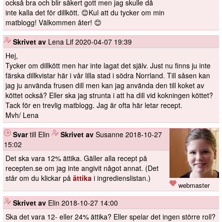
också bra och blir säkert gott men jag skulle då
inte kalla det för dillkött. 😊Kul att du tycker om min
matblogg! Välkommen åter! 😊
️
Skrivet av
Lena Lif
2020-04-07 19:39
Hej,
Tycker om dillkött men har inte lagat det själv. Just nu finns ju inte
färska dillkvistar här i vår lilla stad i södra Norrland. Till såsen kan
jag ju använda frusen dill men kan jag använda den till koket av
köttet också? Eller ska jag strunta i att ha dill vid kokningen köttet?
Tack för en trevlig matblogg. Jag är ofta här letar recept.
Mvh/ Lena
Svar
till Elin
️
Skrivet av
Susanne
2018-10-27
15:02
Det ska vara 12% ättika. Gäller alla recept på
recepten.se om jag inte angivit något annat. (Det
står om du klickar på
ättika
i ingredienslistan.)
webmaster
️
Skrivet av
Elin
2018-10-27 14:00
Ska det vara 12- eller 24% ättika? Eller spelar det ingen större roll?