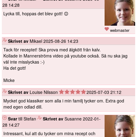
28 14:28
Lycka till, hoppas det blev gott! 😊
webmaster
️
Skrivet av
Mikael
2025-08-26 14:23
Tack för receptet! Ska prova med älgkött från kalv.
Kollade in Mannerströms video på youtube också. Så nu ska jag
väl inte misslyckas :-)
Ha det gott!
Micke
️
Skrivet av
Louise Nilsson
2025-07-03 21:12
Mycket god klassiker som alla i min familj tycker om. Extra god
med egen odlad dill.
Svar
till Stefan
️
Skrivet av
Susanne
2022-01-
28 14:27
Intressant, kul att du tycker om mina recept och