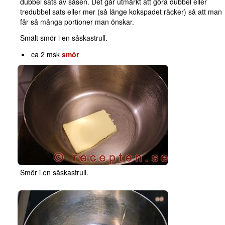
dubbel sats av såsen. Det går utmärkt att göra dubbel eller
tredubbel sats eller mer (så länge kokspadet räcker) så att man
får så många portioner man önskar.
Smält smör i en såskastrull.
ca 2 msk
smör
Smör i en såskastrull.