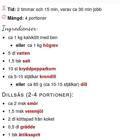
Tid:
2 timmar och 15 min, varav ca 30 min jobb
Mängd:
4 portioner
Ingredienser:
ca 1 kg kalvkött med ben
eller
ca 1 kg
högrev
5 dl
vatten
1,5 tsk
salt
10 st
kryddpepparkorn
ca 5-10 stjälkar
krondill
eller
ca 85 g (ca 10-15 stjälkar)
dill
Dillsås (2-4 portioner):
ca 2 msk
smör
1,5 msk
vetemjöl
2 dl köttspad från koket
0,5 dl
grädde
1 tsk
ättikssprit