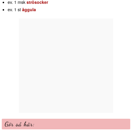
ev. 1 msk
strösocker
ev. 1 st
äggula
Gör så här: