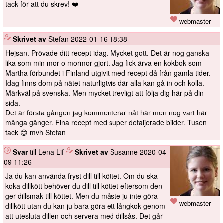
tack för att du skrev! ❤️
webmaster
️
Skrivet av
Stefan
2022-01-16 18:38
Hejsan. Prövade ditt recept idag. Mycket gott. Det är nog ganska
lika som min mor o mormor gjort. Jag fick ärva en kokbok som
Martha förbundet i Finland utgivit med recept då från gamla tider.
Idag finns dom på nätet naturligtvis där alla kan gå in och kolla.
Märkväl på svenska. Men mycket trevligt att följa dig här på din
sida.
Det är första gången jag kommenterar nåt här men nog vart här
många gånger. Fina recept med super detaljerade bilder. Tusen
tack 😊 mvh Stefan
Svar
till Lena Lif
️
Skrivet av
Susanne
2020-04-
09 11:26
Ja du kan använda fryst dill till köttet. Om du ska
koka dillkött behöver du dill till köttet eftersom den
ger dillsmak till köttet. Men du måste ju inte göra
webmaster
dillkött utan du kan ju bara göra ett långkok genom
att utesluta dillen och servera med dillsås. Det går