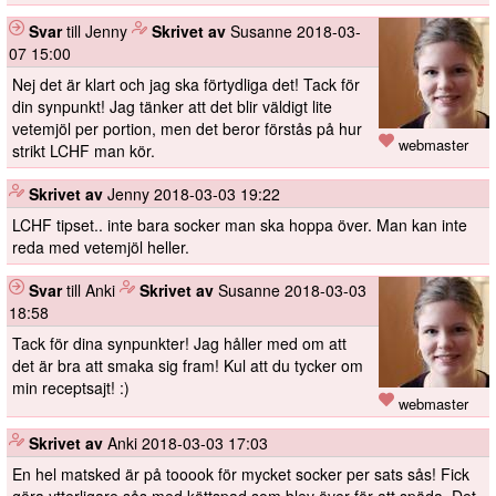
Svar
till Jenny
️
Skrivet av
Susanne
2018-03-
07 15:00
Nej det är klart och jag ska förtydliga det! Tack för
din synpunkt! Jag tänker att det blir väldigt lite
vetemjöl per portion, men det beror förstås på hur
webmaster
strikt LCHF man kör.
️
Skrivet av
Jenny
2018-03-03 19:22
LCHF tipset.. inte bara socker man ska hoppa över. Man kan inte
reda med vetemjöl heller.
Svar
till Anki
️
Skrivet av
Susanne
2018-03-03
18:58
Tack för dina synpunkter! Jag håller med om att
det är bra att smaka sig fram! Kul att du tycker om
min receptsajt! :)
webmaster
️
Skrivet av
Anki
2018-03-03 17:03
En hel matsked är på tooook för mycket socker per sats sås! Fick