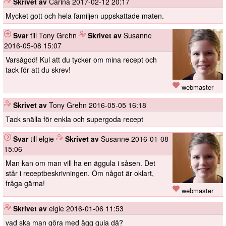
️
Skrivet av
Carina
2017-02-12 20:17
Mycket gott och hela familjen uppskattade maten.
Svar
till Tony Grehn
️
Skrivet av
Susanne
2016-05-08 15:07
Varsågod! Kul att du tycker om mina recept och
tack för att du skrev!
webmaster
️
Skrivet av
Tony Grehn
2016-05-05 16:18
Tack snälla för enkla och supergoda recept
Svar
till elgie
️
Skrivet av
Susanne
2016-01-08
15:06
Man kan om man vill ha en äggula i såsen. Det
står i receptbeskrivningen. Om något är oklart,
fråga gärna!
webmaster
️
Skrivet av
elgie
2016-01-06 11:53
vad ska man göra med ägg gula då?