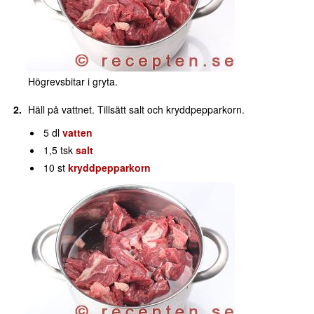
Högrevsbitar i gryta.
Häll på vattnet. Tillsätt salt och kryddpepparkorn.
5 dl
vatten
1,5 tsk
salt
10 st
kryddpepparkorn