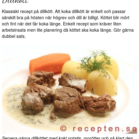
Klassiskt recept på dillkött. Att koka dillkött är enkelt och passar
särskilt bra på hösten när högrev och dill är billigt. Köttet blir mört
och fint när det får koka länge. Enkelt recept som kräver liten
arbetsinsats men lite planering då köttet ska koka länge. Gör gärna
dubbel sats.
Servera gärna dillköttet med kokt potatis, morötter och så klart den