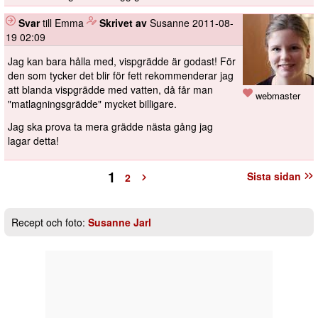
Svar
till Emma
️
Skrivet av
Susanne
2011-08-
19 02:09
Jag kan bara hålla med, vispgrädde är godast! För
den som tycker det blir för fett rekommenderar jag
att blanda vispgrädde med vatten, då får man
webmaster
"matlagningsgrädde" mycket billigare.
Jag ska prova ta mera grädde nästa gång jag
lagar detta!
1
Sista sidan
2
Recept och foto:
Susanne Jarl