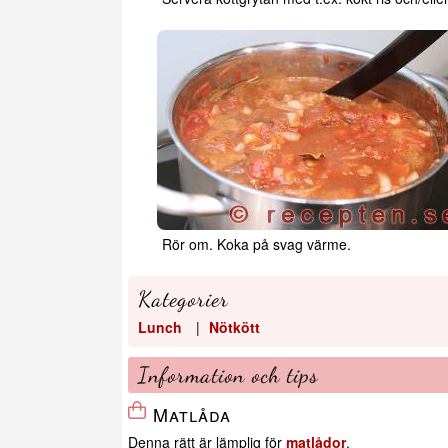
Rör om. Koka på svag värme.
Kategorier
Lunch
|
Nötkött
Information och tips
Matlåda
Denna rätt är lämplig för
matlådor
.