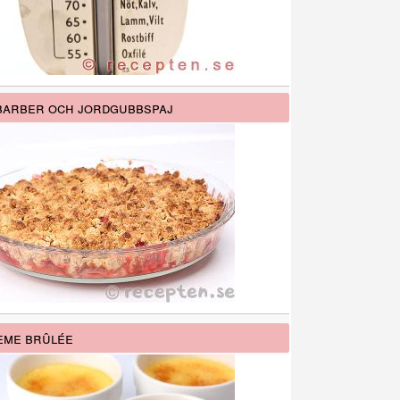
arber och jordgubbspaj
me brûlée