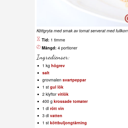
Köttgryta med smak av tomat serverat med fullkornsri
Tid:
1 timme
Mängd:
4 portioner
Ingredienser:
1 kg
högrev
salt
grovmalen
svartpeppar
1 st
gul lök
2 klyftor
vitlök
400 g
krossade tomater
1 dl
rött vin
3 dl
vatten
1 st
köttbuljongtärning