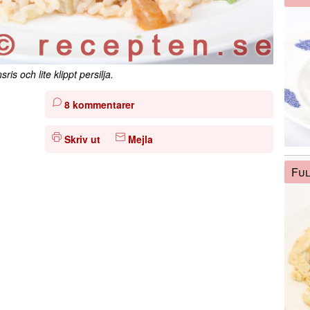
s och lite klippt persilja.
8 kommentarer
Skriv ut
Mejla
Ful