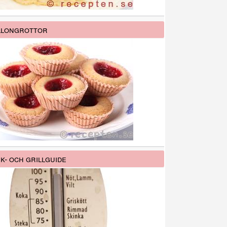
llongrottor
k- och grillguide