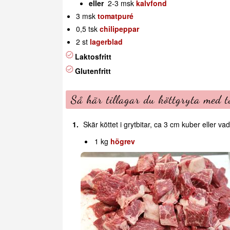
eller
2-3 msk
kalvfond
3 msk
tomatpuré
0,5 tsk
chilipeppar
2 st
lagerblad
Laktosfritt
Glutenfritt
Så här tillagar du köttgryta med 
Skär köttet i grytbitar, ca 3 cm kuber eller vad
1 kg
högrev