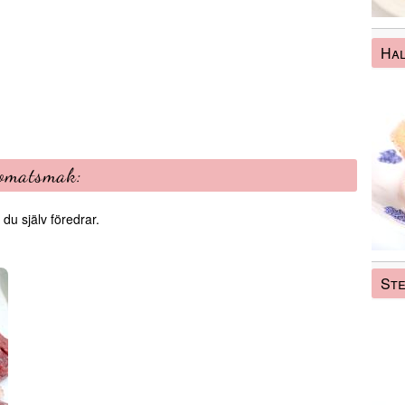
Ha
tomatsmak:
 du själv föredrar.
Ste