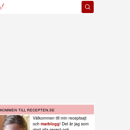
g!
kommen till recepten.se
Välkommen till min receptsajt
och
matblogg
! Det är jag som
gjort alla recept och