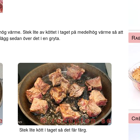
 värme. Stek lite av köttet i taget på medelhög värme så att
Rab
 lägg sedan över det i en gryta.
Crè
Stek lite kött i taget så det får färg.