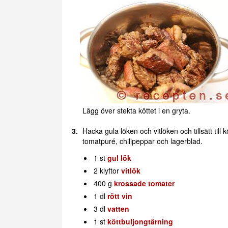
Lägg över stekta köttet i en gryta.
Hacka gula löken och vitlöken och tillsätt till 
tomatpuré, chilipeppar och lagerblad.
1 st
gul lök
2 klyftor
vitlök
400 g
krossade tomater
1 dl
rött vin
3 dl
vatten
1 st
köttbuljongtärning