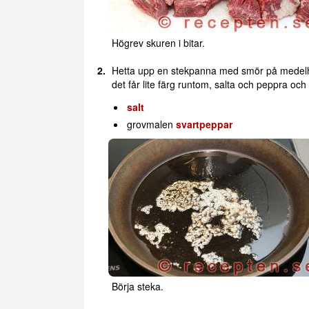
Högrev skuren i bitar.
Hetta upp en stekpanna med smör på medelhög
det får lite färg runtom, salta och peppra och
salt
grovmalen
svartpeppar
Börja steka.