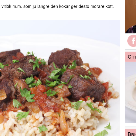
 vitlök m.m. som ju längre den kokar ger desto mörare kött.
Ci
Bri