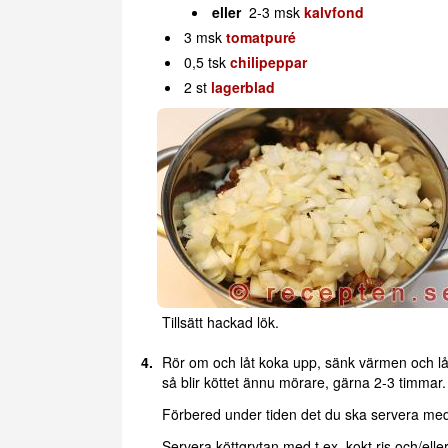
eller
2-3 msk
kalvfond
3 msk
tomatpuré
0,5 tsk
chilipeppar
2 st
lagerblad
Tillsätt hackad lök.
Rör om och låt koka upp, sänk värmen och lå
så blir köttet ännu mörare, gärna 2-3 timmar.
Förbered under tiden det du ska servera med 
Servera köttgrytan med t.ex. kokt ris och/elle