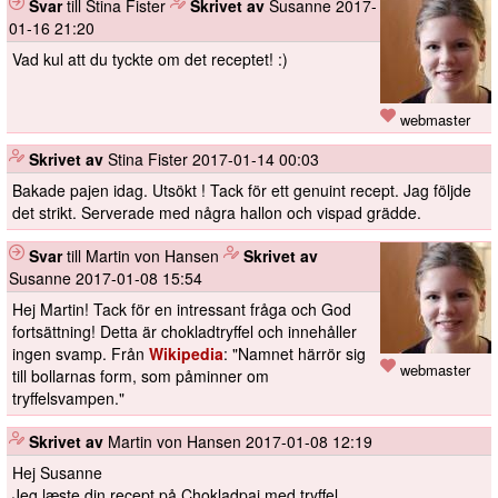
Svar
till Stina Fister
️
Skrivet av
Susanne
2017-
01-16 21:20
Vad kul att du tyckte om det receptet! :)
webmaster
️
Skrivet av
Stina Fister
2017-01-14 00:03
Bakade pajen idag. Utsökt ! Tack för ett genuint recept. Jag följde
det strikt. Serverade med några hallon och vispad grädde.
Svar
till Martin von Hansen
️
Skrivet av
Susanne
2017-01-08 15:54
Hej Martin! Tack för en intressant fråga och God
fortsättning! Detta är chokladtryffel och innehåller
ingen svamp. Från
Wikipedia
: "Namnet härrör sig
webmaster
till bollarnas form, som påminner om
tryffelsvampen."
️
Skrivet av
Martin von Hansen
2017-01-08 12:19
Hej Susanne
Jeg læste din recept på Chokladpaj med tryffel.