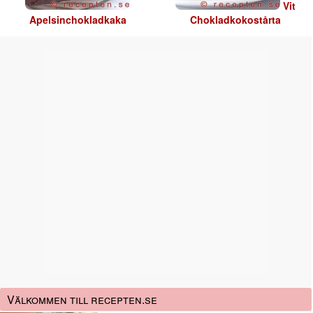
Vit
Apelsinchokladkaka
Chokladkokostårta
Välkommen till recepten.se