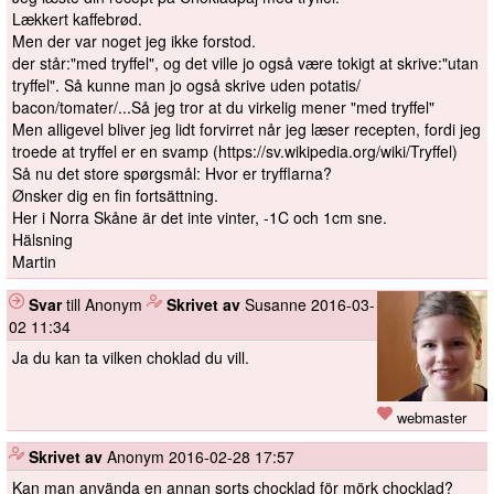
Lækkert kaffebrød.
Men der var noget jeg ikke forstod.
der står:"med tryffel", og det ville jo også være tokigt at skrive:"utan
tryffel". Så kunne man jo også skrive uden potatis/
bacon/tomater/...Så jeg tror at du virkelig mener "med tryffel"
Men alligevel bliver jeg lidt forvirret når jeg læser recepten, fordi jeg
troede at tryffel er en svamp (https://sv.wikipedia.org/wiki/Tryffel)
Så nu det store spørgsmål: Hvor er tryfflarna?
Ønsker dig en fin fortsättning.
Her i Norra Skåne är det inte vinter, -1C och 1cm sne.
Hälsning
Martin
Svar
till Anonym
️
Skrivet av
Susanne
2016-03-
02 11:34
Ja du kan ta vilken choklad du vill.
webmaster
️
Skrivet av
Anonym
2016-02-28 17:57
Kan man använda en annan sorts chocklad för mörk chocklad?