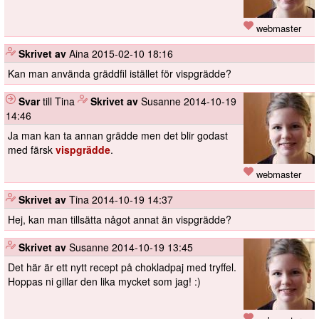
webmaster
️
Skrivet av
Aina
2015-02-10 18:16
Kan man använda gräddfil istället för vispgrädde?
Svar
till Tina
️
Skrivet av
Susanne
2014-10-19
14:46
Ja man kan ta annan grädde men det blir godast
med färsk
vispgrädde
.
webmaster
️
Skrivet av
Tina
2014-10-19 14:37
Hej, kan man tillsätta något annat än vispgrädde?
️
Skrivet av
Susanne
2014-10-19 13:45
Det här är ett nytt recept på chokladpaj med tryffel.
Hoppas ni gillar den lika mycket som jag! :)