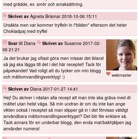
med grädde, ev. smör och smaksättning.
️
Skrivet av
Agneta Brismar
2018-10-06 15:11
Ursäkta men var kommer tryffeln in i"bilden" eftersom det heter
Chokladpaj med tryffel
Svar
till Diana
️
Skrivet av
Susanne
2017-02-
06 21:21
Ja det brukar jag oftast göra men missar det ibland
så jag ska lägga till det i det här receptet! Tack för
påpekandet! Vad roligt att du tycker om min blogg
webmaster
och måttomvandlingsverktyg! :)
️
Skrivet av
Diana
2017-01-27 14:41
Hej! Du skriver i nästan alla recept att man inte ska gräva med dl-
måttet utan helst väga. Så min undran är om du inte kan ange
vikten också i receptet så man slipper gå in i det förvisso väldigt
användbara måttomvandlingsverktyget? Det blir lite enklare så.
Tack annars för en underbar blogg, den enda mat/bakhjälpen jag
använder numera!