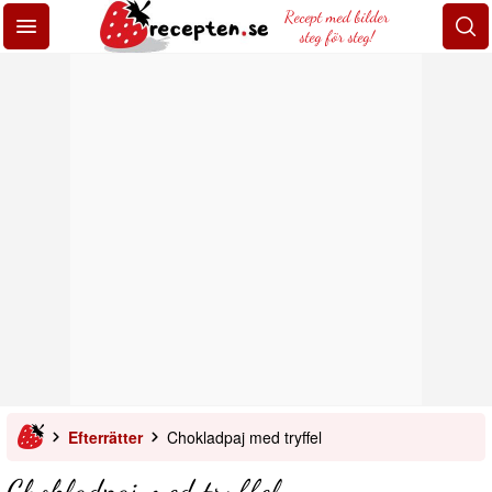
Recept med bilder
steg för steg!
Efterrätter
Chokladpaj med tryffel
Chokladpaj med tryffel