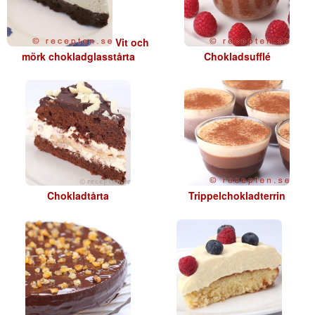
Vit och
mörk chokladglasstårta
Chokladsufflé
Chokladtårta
Trippelchokladterrin