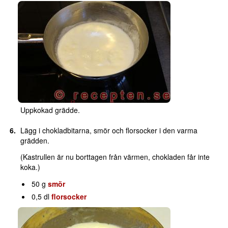
Uppkokad grädde.
Lägg i chokladbitarna, smör och florsocker i den varma
grädden.
(Kastrullen är nu borttagen från värmen, chokladen får inte
koka.)
50 g
smör
0,5 dl
florsocker