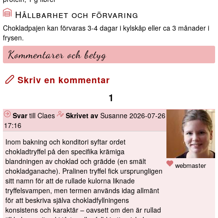
Hållbarhet och förvaring
Chokladpajen kan förvaras 3-4 dagar i kylskåp eller ca 3 månader i
frysen.
Kommentarer och betyg
Skriv en kommentar
1
Svar
till Claes
️
Skrivet av
Susanne
2026-07-26
17:16
Inom bakning och konditori syftar ordet
chokladtryffel på den specifika krämiga
blandningen av choklad och grädde (en smält
webmaster
chokladganache). Pralinen tryffel fick ursprungligen
sitt namn för att de rullade kulorna liknade
tryffelsvampen, men termen används idag allmänt
för att beskriva själva chokladfyllningens
konsistens och karaktär – oavsett om den är rullad