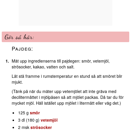
Gör så här:
Pajdeg:
Mät upp ingredienserna till pajdegen: smör, vetemjöl,
strösocker, kakao, vatten och salt.
Låt stå framme i rumstemperatur en stund så att smöret blir
mjukt.
(Tänk på när du mäter upp vetemjölet att inte gräva med
decilitermåttet i mjölpåsen så att mjölet packas. Då tar du för
mycket mjöl. Häll istället upp mjölet i litermått eller väg det.)
125 g
smör
3 dl (180 g)
vetemjöl
2 msk
strösocker