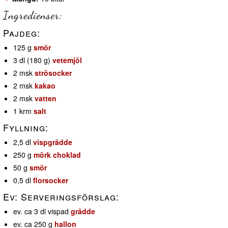
Ingredienser:
Pajdeg:
125 g
smör
3 dl (180 g)
vetemjöl
2 msk
strösocker
2 msk
kakao
2 msk
vatten
1 krm
salt
Fyllning:
2,5 dl
vispgrädde
250 g
mörk choklad
50 g
smör
0,5 dl
florsocker
Ev: Serveringsförslag:
ev. ca 3 dl vispad
grädde
ev. ca 250 g
hallon