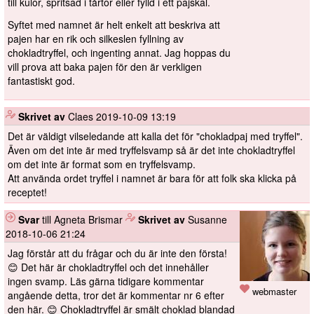
till kulor, spritsad i tårtor eller fylld i ett pajskal.
Syftet med namnet är helt enkelt att beskriva att
pajen har en rik och silkeslen fyllning av
chokladtryffel, och ingenting annat. Jag hoppas du
vill prova att baka pajen för den är verkligen
fantastiskt god.
️
Skrivet av
Claes
2019-10-09 13:19
Det är väldigt vilseledande att kalla det för "chokladpaj med tryffel".
Även om det inte är med tryffelsvamp så är det inte chokladtryffel
om det inte är format som en tryffelsvamp.
Att använda ordet tryffel i namnet är bara för att folk ska klicka på
receptet!
Svar
till Agneta Brismar
️
Skrivet av
Susanne
2018-10-06 21:24
Jag förstår att du frågar och du är inte den första!
😊 Det här är chokladtryffel och det innehåller
ingen svamp. Läs gärna tidigare kommentar
webmaster
angående detta, tror det är kommentar nr 6 efter
den här. 😊 Chokladtryffel är smält choklad blandad