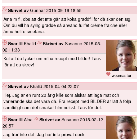
️
Skrivet av
Gunnar
2015-09-19 18:55
Aina m fl, obs att det inte går att koka gräddfil för då skär den sig.
Om du vill ha syrlig grädde så använd fullfet crème fraiche eller
ännu hellre smetana.
Svar
till Khalid
️
Skrivet av
Susanne
2015-05-
02 11:33
Kul att du tycker om mina recept med bilder! Tack
för att du skrev!
webmaster
️
Skrivet av
Khalid
2015-04-04 22:07
Hej. Jag är en runt 20 årig kille som älskar att laga mat och
varierande ska det vara då. Era recept med BILDER är lätt å följa
samtidigt som det smakar himmelskt. Tack för det.
Svar
till Aina
️
Skrivet av
Susanne
2015-02-12
20:57
Jag tror inte det. Jag har inte provat dock.