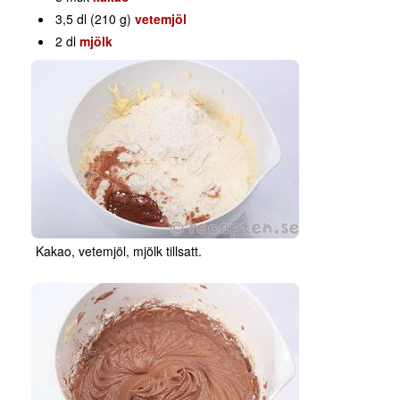
3,5 dl (210 g)
vetemjöl
2 dl
mjölk
Kakao, vetemjöl, mjölk tillsatt.