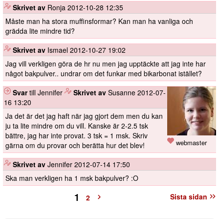
️
Skrivet av
Ronja
2012-10-28 12:35
Måste man ha stora muffinsformar? Kan man ha vanliga och
grädda lite mindre tid?
️
Skrivet av
Ismael
2012-10-27 19:02
Jag vill verkligen göra de hr nu men jag upptäckte att jag inte har
något bakpulver.. undrar om det funkar med bikarbonat istället?
Svar
till Jennifer
️
Skrivet av
Susanne
2012-07-
16 13:20
Ja det är det jag haft när jag gjort dem men du kan
ju ta lite mindre om du vill. Kanske är 2-2.5 tsk
bättre, jag har inte provat. 3 tsk = 1 msk. Skriv
webmaster
gärna om du provar och berätta hur det blev!
️
Skrivet av
Jennifer
2012-07-14 17:50
Ska man verkligen ha 1 msk bakpulver? :O
1
Sista sidan
2