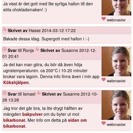
Ja visst är det gott med lite syrliga hallon till den
söta chokladsmaken! :)
webmaster
️
Skrivet av
Hasse
2014-03-12 17:22
Bakade dessa idag. Supergott med hallon i :-)
Svar
till Ronja
️
Skrivet av
Susanne
2012-12-
01 20:41
Ja det kan man göra, du bör då även höja
ugnstemperaturen. ca 200°C i 10-20 minuter
brukar vara lagom. Denna info finns även i min app
webmaster
Kökshjälpen
.
Svar
till Ismael
️
Skrivet av
Susanne
2012-10-
28 13:28
Jag tror det går bra, ta lite drygt hälften av
mängden
bakpulver
om du byter ut mot
bikarbonat
. Mer info om detta på
sidan om
webmaster
bikarbonat
.