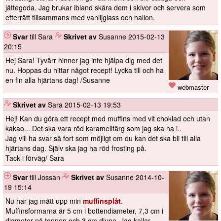
jättegoda. Jag brukar ibland skära dem i skivor och servera som
efterrätt tillsammans med vaniljglass och hallon.
Svar
till Sara
️
Skrivet av
Susanne
2015-02-13
20:15
Hej Sara! Tyvärr hinner jag inte hjälpa dig med det
nu. Hoppas du hittar något recept! Lycka till och ha
en fin alla hjärtans dag! /Susanne
webmaster
️
Skrivet av
Sara
2015-02-13 19:53
Hej! Kan du göra ett recept med muffins med vit choklad och utan
kakao... Det ska vara röd karamellfärg som jag ska ha i..
Jag vill ha svar så fort som möjligt om du kan det ska bli till alla
hjärtans dag. Själv ska jag ha röd frosting på.
Tack i förväg/ Sara
Svar
till Jossan
️
Skrivet av
Susanne
2014-10-
19 15:14
Nu har jag mätt upp min
muffinsplåt
.
Muffinsformarna är 5 cm i bottendiameter, 7,3 cm i
diameter på toppen och 3 cm djupa. Jag kallar