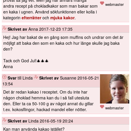
webmaster
andra recept på chokladkakor som man bakar som
en kaka i ugnen. Använd sökfunktionen eller kolla i
kategorin
efterrätter
och
mjuka kakor
.
️
Skrivet av
Anna
2017-12-23 17:35
Hej! Jag har bakat de en gång som muffins och undrar om det är
möjligt att baka den som en kaka och hur långe skulle jag baka
den?
Tack och God Jul!🎄🎄🎄
Anna
Svar
till Linda
️
Skrivet av
Susanne
2016-05-21
13:54
Det är redan kakao i receptet. Om du inte har
någon choklad hemma kan du i så fall utesluta
den. Eller ta ca 50-100 g av något annat du gillar
webmaster
t.ex. kokosflingor, hackad mandel eller nötter.
️
Skrivet av
Linda
2016-05-19 20:24
Kan man använda kakao istället?