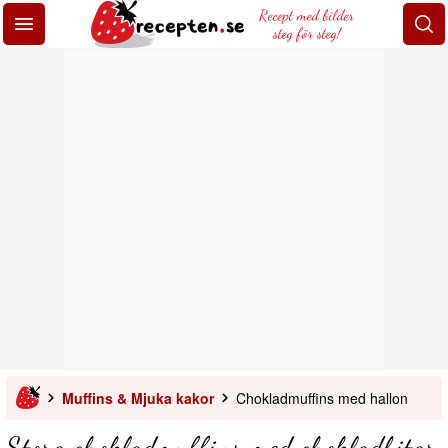
Recept med bilder
steg för steg!
Muffins & Mjuka kakor
Chokladmuffins med hallon
Stora chokladmuffins med chokladbitar