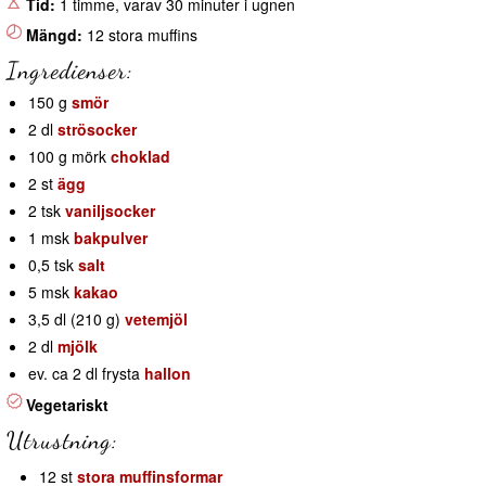
Tid:
1 timme, varav 30 minuter i ugnen
Mängd:
12 stora muffins
Ingredienser:
150 g
smör
2 dl
strösocker
100 g mörk
choklad
2 st
ägg
2 tsk
vaniljsocker
1 msk
bakpulver
0,5 tsk
salt
5 msk
kakao
3,5 dl (210 g)
vetemjöl
2 dl
mjölk
ev. ca 2 dl frysta
hallon
Vegetariskt
Utrustning:
12 st
stora muffinsformar