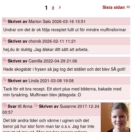
1
Sista sidan
2
️
Skrivet av
Marion Salo
2026-03-16 15:51
Undrar om det är ok följa receptet fullt ut för mindre muffinsformar
️
Skrivet av
chorok
2026-02-11 11:21
hej,du är duktig ,Jag älskar ditt sätt att arbeta.
️
Skrivet av
Camilla
2022-04-29 21:06
Hade skogsbär i frysen så jag tog det istället och det blev SÅ gott!
️
Skrivet av
Linda
2021-03-08 19:08
Tack för ett bra recept. Ett stort plus med bilderna, bakade med
min fyraåring. Muffinsen blev jättegoda :D
Svar
till Anna
️
Skrivet av
Susanne
2017-12-24
00:57
Det blir andra tider och värme i ugnen och det
beror på hur stor form man tar o.s.v. Jag har inte
provat så jag vet. Men jag har annars många