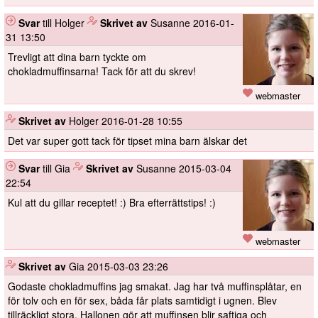
Svar
till Holger
️
Skrivet av
Susanne
2016-01-
31 13:50
Trevligt att dina barn tyckte om
chokladmuffinsarna! Tack för att du skrev!
webmaster
️
Skrivet av
Holger
2016-01-28 10:55
Det var super gott tack för tipset mina barn älskar det
Svar
till Gia
️
Skrivet av
Susanne
2015-03-04
22:54
Kul att du gillar receptet! :) Bra efterrättstips! :)
webmaster
️
Skrivet av
Gia
2015-03-03 23:26
Godaste chokladmuffins jag smakat. Jag har två muffinsplåtar, en
för tolv och en för sex, båda får plats samtidigt i ugnen. Blev
tillräckligt stora. Hallonen gör att muffinsen blir saftiga och