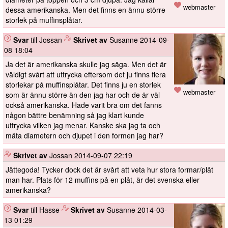
webmaster
dessa amerikanska. Men det finns en ännu större
storlek på muffinsplåtar.
Svar
till Jossan
️
Skrivet av
Susanne
2014-09-
08 18:04
Ja det är amerikanska skulle jag säga. Men det är
väldigt svårt att uttrycka eftersom det ju finns flera
storlekar på muffinsplåtar. Det finns ju en storlek
webmaster
som är ännu större än den jag har och de är väl
också amerikanska. Hade varit bra om det fanns
någon bättre benämning så jag klart kunde
uttrycka vilken jag menar. Kanske ska jag ta och
mäta diametern och djupet i den formen jag har?
️
Skrivet av
Jossan
2014-09-07 22:19
Jättegoda! Tycker dock det är svårt att veta hur stora formar/plåt
man har. Plats för 12 muffins på en plåt, är det svenska eller
amerikanska?
Svar
till Hasse
️
Skrivet av
Susanne
2014-03-
13 01:29