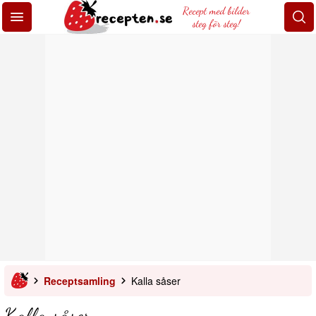
Recept med bilder
steg för steg!
Receptsamling
Kalla såser
Kalla såser