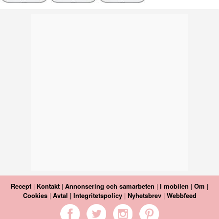
Recept
|
Kontakt
|
Annonsering och samarbeten
|
I mobilen
|
Om
|
Cookies
|
Avtal
|
Integritetspolicy
|
Nyhetsbrev
|
Webbfeed