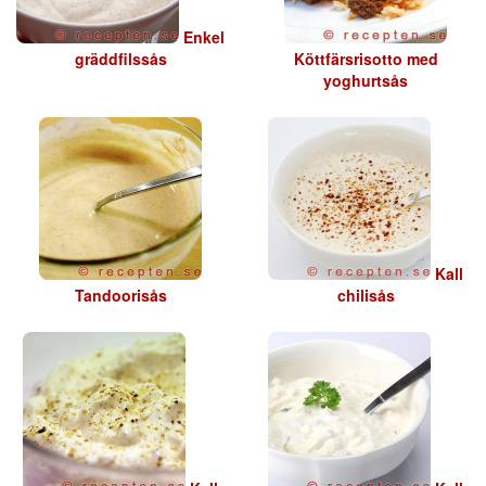
Enkel
gräddfilssås
Köttfärsrisotto med
yoghurtsås
Kall
Tandoorisås
chilisås