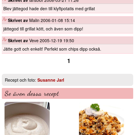
️
Skrivet av
larsolof
2008-03-21 11:26
Blev jättegod hade den till klyftpotatis med grillat
️
Skrivet av
Malin
2006-01-08 15:14
jättegod till grillat kött, och även som dipp!
️
Skrivet av
Veve
2005-12-19 19:50
Jätte gott och enkelt! Perfekt som chips dipp också.
1
Recept och foto:
Susanne Jarl
Se även dessa recept