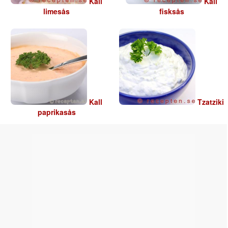
Kall
Kall
limesås
fisksås
Kall
Tzatziki
paprikasås