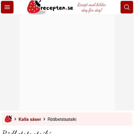
Recept med bilder
steg för steg!
Kalla såser
Rödbetstsatsiki
Rödbetstsatsiki