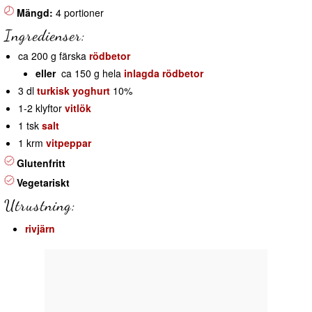
Mängd:
4 portioner
Ingredienser:
ca 200 g färska
rödbetor
eller
ca 150 g hela
inlagda rödbetor
3 dl
turkisk yoghurt
10%
1-2 klyftor
vitlök
1 tsk
salt
1 krm
vitpeppar
Glutenfritt
Vegetariskt
Utrustning:
rivjärn