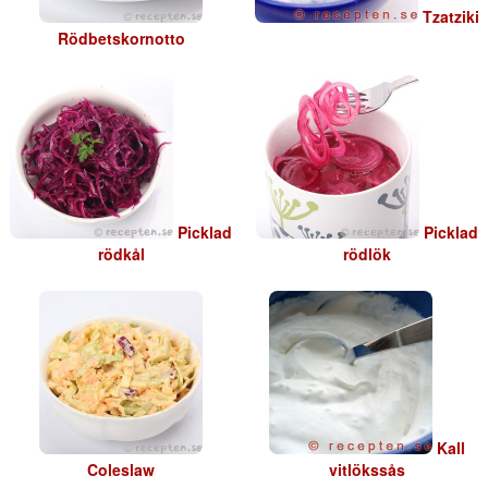
Tzatziki
Rödbetskornotto
Picklad
Picklad
rödkål
rödlök
Kall
Coleslaw
vitlökssås