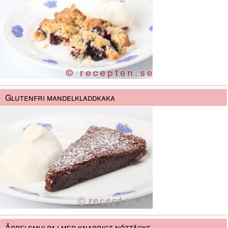
Glutenfri mandelkladdkaka
Äppelsmulpaj med knaprigt nöttäcke