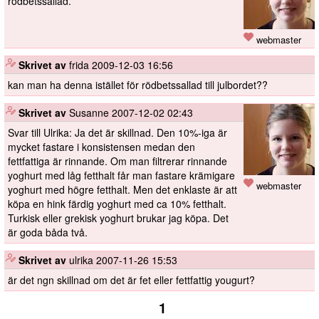
rödbetssallad.
webmaster
️
Skrivet av
frida
2009-12-03 16:56
kan man ha denna istället för rödbetssallad till julbordet??
️
Skrivet av
Susanne
2007-12-02 02:43
Svar till Ulrika: Ja det är skillnad. Den 10%-iga är
mycket fastare i konsistensen medan den
fettfattiga är rinnande. Om man filtrerar rinnande
yoghurt med låg fetthalt får man fastare krämigare
webmaster
yoghurt med högre fetthalt. Men det enklaste är att
köpa en hink färdig yoghurt med ca 10% fetthalt.
Turkisk eller grekisk yoghurt brukar jag köpa. Det
är goda båda två.
️
Skrivet av
ulrika
2007-11-26 15:53
är det ngn skillnad om det är fet eller fettfattig yougurt?
1