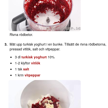
Rivna rödbetor.
Mät upp turkisk yoghurt i en bunke. Tillsätt de rivna rödbetorna,
pressad vitlök, salt och vitpeppar.
3 dl
turkisk yoghurt
10%
1-2 klyftor
vitlök
1 tsk
salt
1 krm
vitpeppar