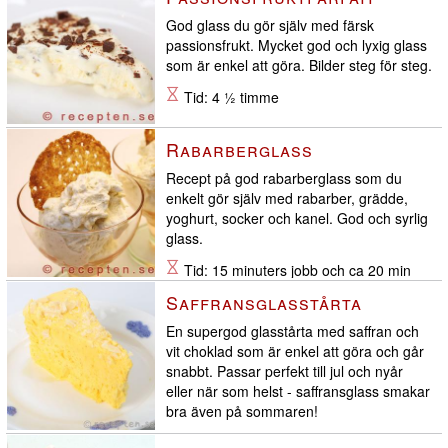
frysen
God glass du gör själv med färsk
passionsfrukt. Mycket god och lyxig glass
som är enkel att göra. Bilder steg för steg.
Tid: 4 ½ timme
Rabarberglass
Recept på god rabarberglass som du
enkelt gör själv med rabarber, grädde,
yoghurt, socker och kanel. God och syrlig
glass.
Tid: 15 minuters jobb och ca 20 min
med glassmaskin eller 4 timmar i frysen
Saffransglasstårta
En supergod glasstårta med saffran och
vit choklad som är enkel att göra och går
snabbt. Passar perfekt till jul och nyår
eller när som helst - saffransglass smakar
bra även på sommaren!
Tid: 30 minuters jobb plus 6 timmar i