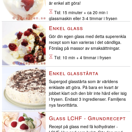
är enkel att göra!
Tid: 15 minuter + ca 20 min i
glassmaskin eller 3-4 timmar i frysen
Enkel glass
Gör din egen glass med detta superenkla
recept som kan varieras i det oändliga.
Förslag på massor av smaksättningar.
Tid: 10 min + 4 timmar i frysen
Enkel glasstårta
Supergod glasstårta som är världens
enklaste att göra. På bara en kvart är
jobbet klart och den blir inte hård eller isig
i frysen. Endast 3 ingredienser. Familjens
nya favorittårta.
Tid: 15 minuters jobb + 6 timmar i
Glass LCHF - Grundrecept
frysen
Recept på glass med få kolhydrater -