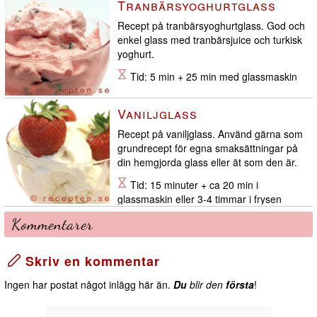
Tranbärsyoghurtglass
frysen
Recept på tranbärsyoghurtglass. God och
enkel glass med tranbärsjuice och turkisk
yoghurt.
Tid: 5 min + 25 min med glassmaskin
Vaniljglass
Recept på vaniljglass. Använd gärna som
grundrecept för egna smaksättningar på
din hemgjorda glass eller ät som den är.
Tid: 15 minuter + ca 20 min i
glassmaskin eller 3-4 timmar i frysen
Kommentarer
Skriv en kommentar
Ingen har postat något inlägg här än.
Du
blir den
första
!