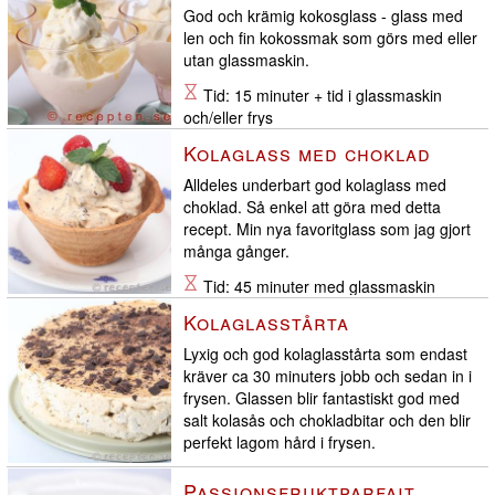
God och krämig kokosglass - glass med
len och fin kokossmak som görs med eller
utan glassmaskin.
Tid: 15 minuter + tid i glassmaskin
och/eller frys
Kolaglass med choklad
Alldeles underbart god kolaglass med
choklad. Så enkel att göra med detta
recept. Min nya favoritglass som jag gjort
många gånger.
Tid: 45 minuter med glassmaskin
Kolaglasstårta
Lyxig och god kolaglasstårta som endast
kräver ca 30 minuters jobb och sedan in i
frysen. Glassen blir fantastiskt god med
salt kolasås och chokladbitar och den blir
perfekt lagom hård i frysen.
Tid: 30 minuters jobb + 6 timmar i
Passionsfruktparfait