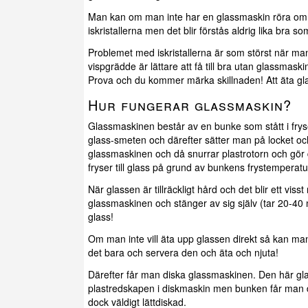
Man kan om man inte har en glassmaskin röra om i
iskristallerna men det blir förstås aldrig lika bra 
Problemet med iskristallerna är som störst när ma
vispgrädde är lättare att få till bra utan glassma
Prova och du kommer märka skillnaden! Att äta gla
Hur fungerar glassmaskin?
Glassmaskinen består av en bunke som stått i frys
glass-smeten och därefter sätter man på locket och
glassmaskinen och då snurrar plastrotorn och gör 
fryser till glass på grund av bunkens frystemperatu
När glassen är tillräckligt hård och det blir ett vi
glassmaskinen och stänger av sig själv (tar 20-40
glass!
Om man inte vill äta upp glassen direkt så kan man 
det bara och servera den och äta och njuta!
Därefter får man diska glassmaskinen. Den här gla
plastredskapen i diskmaskin men bunken får man d
dock väldigt lättdiskad.