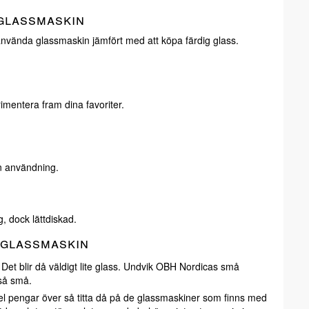
glassmaskin
 använda glassmaskin jämfört med att köpa färdig glass.
rimentera fram dina favoriter.
n användning.
, dock lättdiskad.
 glassmaskin
. Det blir då väldigt lite glass. Undvik OBH Nordicas små
så små.
el pengar över så titta då på de glassmaskiner som finns med