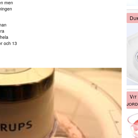
gen men
ningen
Du
 man
öra
 hela
er och 13
Vit
jord