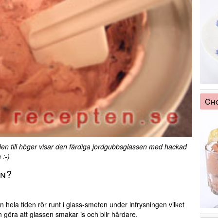
Ch
ilden till höger visar den färdiga jordgubbsglassen med hackad
 :-)
in?
 hela tiden rör runt i glass-smeten under infrysningen vilket
n göra att glassen smakar is och blir hårdare.