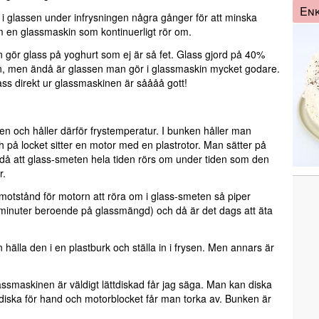
Enk
 glassen under infrysningen några gånger för att minska
som en glassmaskin som kontinuerligt rör om.
n gör glass på yoghurt som ej är så fet. Glass gjord på 40%
skin, men ändå är glassen man gör i glassmaskin mycket godare.
ss direkt ur glassmaskinen är såååå gott!
en och håller därför frystemperatur. I bunken håller man
 på locket sitter en motor med en plastrotor. Man sätter på
då att glass-smeten hela tiden rörs om under tiden som den
r.
sst motstånd för motorn att röra om i glass-smeten så piper
 minuter beroende på glassmängd) och då är det dags att äta
hälla den i en plastburk och ställa in i frysen. Men annars är
ssmaskinen är väldigt lättdiskad får jag säga. Man kan diska
iska för hand och motorblocket får man torka av. Bunken är