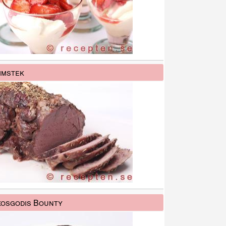
mmstek
osgodis Bounty