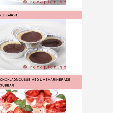
mlekakor
 chokladmousse med limemarinerade
gubbar