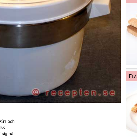
Flä
GVS1 och
isk
 sig när