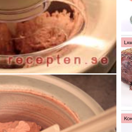
La
Kok