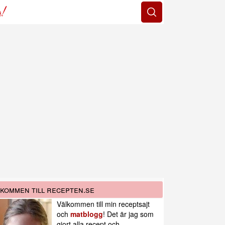
g!
kommen till recepten.se
Välkommen till min receptsajt
och
matblogg
! Det är jag som
gjort alla recept och