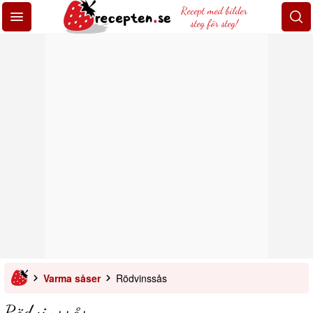
Recept med bilder
steg för steg!
Varma såser
Rödvinssås
Rödvinssås