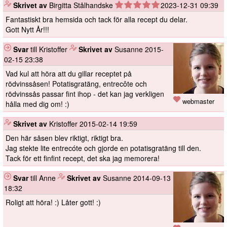
️
Skrivet av
Birgitta Stålhandske
2023-12-31 09:39
Fantastiskt bra hemsida och tack för alla recept du delar.
Gott Nytt År!!!
Svar
till Kristoffer
️
Skrivet av
Susanne
2015-
02-15 23:38
Vad kul att höra att du gillar receptet på
rödvinssåsen! Potatisgratäng, entrecôte och
rödvinssås passar fint ihop - det kan jag verkligen
webmaster
hålla med dig om! :)
️
Skrivet av
Kristoffer
2015-02-14 19:59
Den här såsen blev riktigt, riktigt bra.
Jag stekte lite entrecóte och gjorde en potatisgratäng till den.
Tack för ett finfint recept, det ska jag memorera!
Svar
till Anne
️
Skrivet av
Susanne
2014-09-13
18:32
Roligt att höra! :) Låter gott! :)