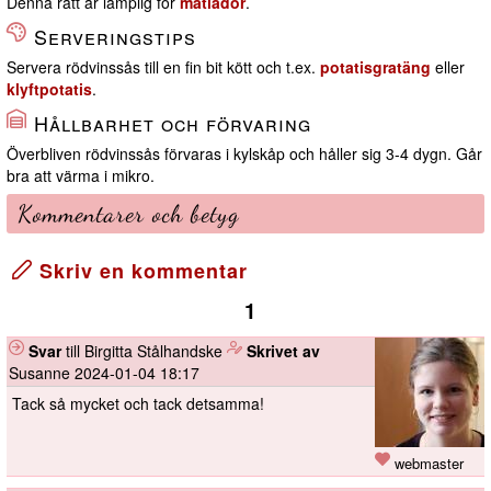
Denna rätt är lämplig för
matlådor
.
Serveringstips
Servera rödvinssås till en fin bit kött och t.ex.
potatisgratäng
eller
klyftpotatis
.
Hållbarhet och förvaring
Överbliven rödvinssås förvaras i kylskåp och håller sig 3-4 dygn. Går
bra att värma i mikro.
Kommentarer och betyg
Skriv en kommentar
1
Svar
till Birgitta Stålhandske
️
Skrivet av
Susanne
2024-01-04 18:17
Tack så mycket och tack detsamma!
webmaster