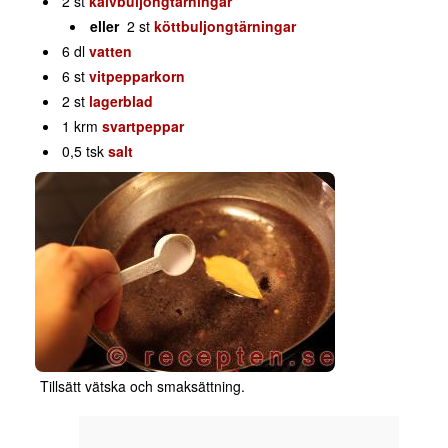
2 st
kalvbuljongtärningar
eller
2 st
köttbuljongtärningar
6 dl
vatten
6 st
vitpepparkorn
2 st
lagerblad
1 krm
svartpeppar
0,5 tsk
salt
Tillsätt vätska och smaksättning.