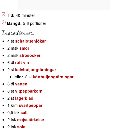
Tid:
40 minuter
Mängd:
5-6 portioner
Ingredienser:
4 st
schalottenlökar
2 msk
smör
2 msk
strösocker
6 dl
rött vin
2 st
kalvbuljongtärningar
eller
2 st
köttbuljongtärningar
6 dl
vatten
6 st
vitpepparkorn
2 st
lagerblad
1 krm
svartpeppar
0,5 tsk
salt
2 tsk
majsstärkelse
2 tsk
soja