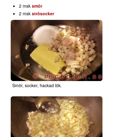
2 msk
smör
2 msk
strösocker
Smör, socker, hackad lök.