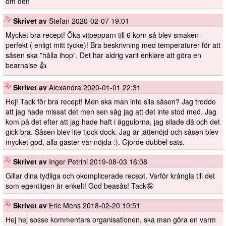
om det!
️
Skrivet av
Stefan
2020-02-07 19:01
Mycket bra recept! Öka vitpepparn till 6 korn så blev smaken
perfekt ( enligt mitt tycke)! Bra beskrivning med temperaturer för att
såsen ska ”hålla ihop”. Det har aldrig varit enklare att göra en
bearnaise 👍
️
Skrivet av
Alexandra
2020-01-01 22:31
Hej! Tack för bra recept! Men ska man inte sila såsen? Jag trodde
att jag hade missat det men sen såg jag att det inte stod med. Jag
kom på det efter att jag hade haft i äggulorna, jag silade då och det
gick bra. Såsen blev lite tjock dock. Jag är jättenöjd och såsen blev
mycket god, alla gäster var nöjda :). Gjorde dubbel sats.
️
Skrivet av
Inger Petrini
2019-08-03 16:08
Gillar dina tydliga och okomplicerade recept. Varför krångla till det
som egentligen är enkelt! God beasås! Tack🤪
️
Skrivet av
Eric Mens
2018-02-20 10:51
Hej hej sosse kommentars organisationen, ska man göra en varm