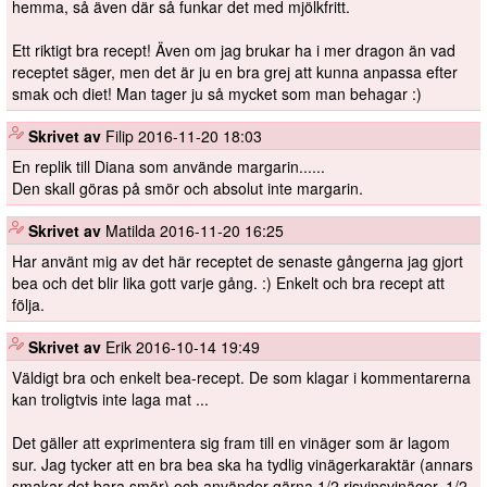
hemma, så även där så funkar det med mjölkfritt.
Ett riktigt bra recept! Även om jag brukar ha i mer dragon än vad
receptet säger, men det är ju en bra grej att kunna anpassa efter
smak och diet! Man tager ju så mycket som man behagar :)
️
Skrivet av
Filip
2016-11-20 18:03
En replik till Diana som använde margarin......
Den skall göras på smör och absolut inte margarin.
️
Skrivet av
Matilda
2016-11-20 16:25
Har använt mig av det här receptet de senaste gångerna jag gjort
bea och det blir lika gott varje gång. :) Enkelt och bra recept att
följa.
️
Skrivet av
Erik
2016-10-14 19:49
Väldigt bra och enkelt bea-recept. De som klagar i kommentarerna
kan troligtvis inte laga mat ...
Det gäller att exprimentera sig fram till en vinäger som är lagom
sur. Jag tycker att en bra bea ska ha tydlig vinägerkaraktär (annars
smakar det bara smör) och använder gärna 1/2 risvinsvinäger, 1/2