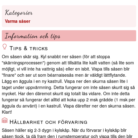
Kategorier
Varma såser
Information och tips
Tips & tricks
Om såsen skär sig. Kyl snabbt ner såsen (för att stoppa
"skärningsprocessen") genom att tillsätta lite kallt vatten (så lite som
möjligt, vi vill inte ha vattnig sås) eller en isbit. Vispa tills såsen blir
"finare" och ser ut som béarnaisesås men är väldigt lättflytande.
Lägg en äggula i en ny kastrull. Vispa ner den skurna såsen lite i
taget under uppvärmning. Detta fungerar om inte såsen skurit sig så
mycket. Har den däremot skurit sig totalt läs vidare. Om inte detta
fungerar så fungerar det alltid att koka upp 2 msk grädde (1 msk per
äggula du använt) i en kastrull. Vispa därefter ner den skurna såsen.
Klart!
Hållbarhet och förvaring
Såsen håller sig 2-3 dygn i kylskåp. När du förvarar i kylskåp blir
såsen tjock, ta då fram den i rumstemperatur och vispa tills den blir