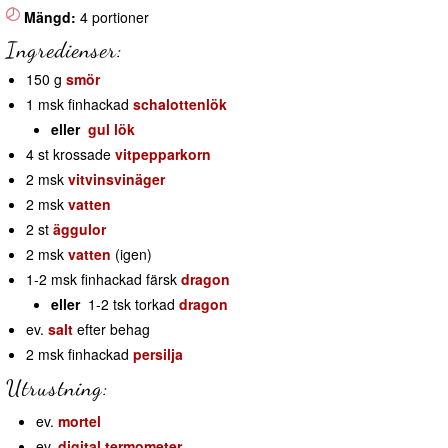
Mängd:
4 portioner
Ingredienser:
150 g
smör
1 msk finhackad
schalottenlök
eller
gul lök
4 st krossade
vitpepparkorn
2 msk
vitvinsvinäger
2 msk
vatten
2 st
äggulor
2 msk
vatten
(igen)
1-2 msk finhackad färsk
dragon
eller
1-2 tsk torkad
dragon
ev.
salt
efter behag
2 msk finhackad
persilja
Utrustning:
ev.
mortel
ev.
digital termometer