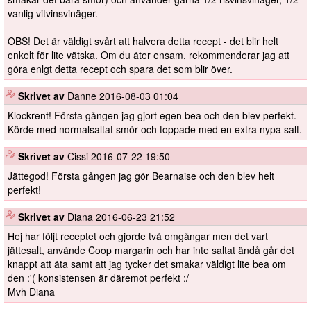
vanlig vitvinsvinäger.
OBS! Det är väldigt svårt att halvera detta recept - det blir helt
enkelt för lite vätska. Om du äter ensam, rekommenderar jag att
göra enlgt detta recept och spara det som blir över.
️
Skrivet av
Danne
2016-08-03 01:04
Klockrent! Första gången jag gjort egen bea och den blev perfekt.
Körde med normalsaltat smör och toppade med en extra nypa salt.
️
Skrivet av
Cissi
2016-07-22 19:50
Jättegod! Första gången jag gör Bearnaise och den blev helt
perfekt!
️
Skrivet av
Diana
2016-06-23 21:52
Hej har följt receptet och gjorde två omgångar men det vart
jättesalt, använde Coop margarin och har inte saltat ändå går det
knappt att äta samt att jag tycker det smakar väldigt lite bea om
den :'( konsistensen är däremot perfekt :/
Mvh Diana