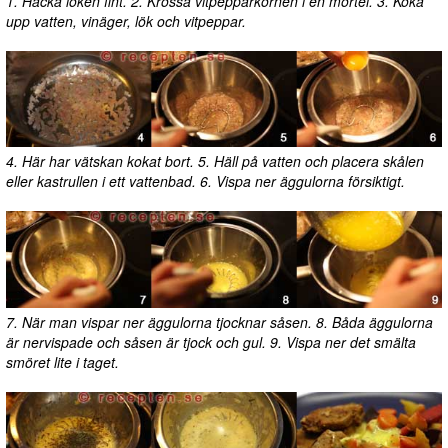
1. Hacka löken fint. 2. Krossa vitpepparkornen i en mortel. 3. Koka
upp vatten, vinäger, lök och vitpeppar.
4. Här har vätskan kokat bort. 5. Häll på vatten och placera skålen
eller kastrullen i ett vattenbad. 6. Vispa ner äggulorna försiktigt.
7. När man vispar ner äggulorna tjocknar såsen. 8. Båda äggulorna
är nervispade och såsen är tjock och gul. 9. Vispa ner det smälta
smöret lite i taget.