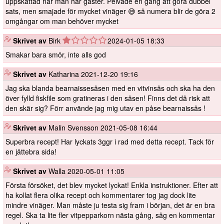
uppskattad när man har gäster. Pelvade en gång att göra dubbel
sats, men smajade för mycket vinäger 😅 så numera blir de göra 2
omgångar om man behöver mycket
️
Skrivet av
Birk
2024-01-05 18:33
Smakar bara smör, inte alls god
️
Skrivet av
Katharina
2021-12-20 19:16
Jag ska blanda bearnaissesåsen med en vitvinsås och ska ha den
över fylld fiskfile som gratineras i den såsen! Finns det då risk att
den skär sig? Förr använde jag mig utav en påse bearnaissås !
️
Skrivet av
Malin Svensson
2021-05-08 16:44
Superbra recept! Har lyckats 3ggr i rad med detta recept. Tack för
en jättebra sida!
️
Skrivet av
Walla
2020-05-01 11:05
Första försöket, det blev mycket lyckat! Enkla instruktioner. Efter att
ha kollat flera olika recept och kommentarer tog jag dock lite
mindre vinäger. Man måste ju testa sig fram i början, det är en bra
regel. Ska ta lite fler vitpepparkorn nästa gång, såg en kommentar