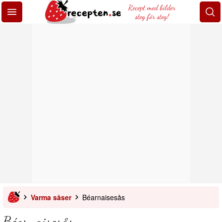
Recept med bilder
steg för steg!
Varma såser
Béarnaisesås
Béarnaisesås