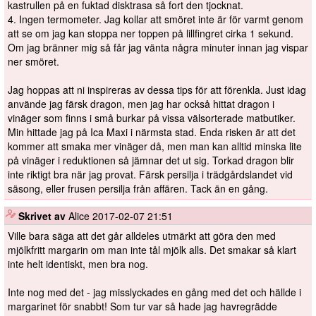
kastrullen på en fuktad disktrasa så fort den tjocknat.
4. Ingen termometer. Jag kollar att smöret inte är för varmt genom
att se om jag kan stoppa ner toppen på lillfingret cirka 1 sekund.
Om jag bränner mig så får jag vänta några minuter innan jag vispar
ner smöret.
Jag hoppas att ni inspireras av dessa tips för att förenkla. Just idag
använde jag färsk dragon, men jag har också hittat dragon i
vinäger som finns i små burkar på vissa välsorterade matbutiker.
Min hittade jag på Ica Maxi i närmsta stad. Enda risken är att det
kommer att smaka mer vinäger då, men man kan alltid minska lite
på vinäger i reduktionen så jämnar det ut sig. Torkad dragon blir
inte riktigt bra när jag provat. Färsk persilja i trädgårdslandet vid
säsong, eller frusen persilja från affären. Tack än en gång.
️
Skrivet av
Alice
2017-02-07 21:51
Ville bara säga att det går alldeles utmärkt att göra den med
mjölkfritt margarin om man inte tål mjölk alls. Det smakar så klart
inte helt identiskt, men bra nog.
Inte nog med det - jag misslyckades en gång med det och hällde i
margarinet för snabbt! Som tur var så hade jag havregrädde