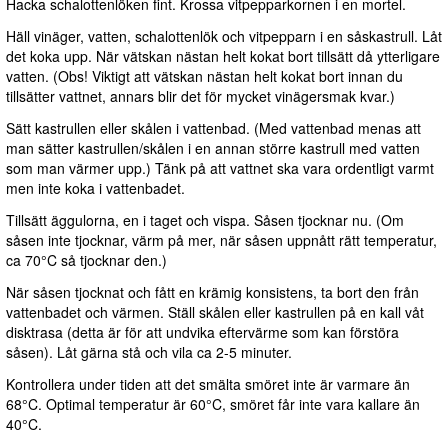
Hacka schalottenlöken fint. Krossa vitpepparkornen i en mortel.
Häll vinäger, vatten, schalottenlök och vitpepparn i en såskastrull. Låt
det koka upp. När vätskan nästan helt kokat bort tillsätt då ytterligare
vatten. (Obs! Viktigt att vätskan nästan helt kokat bort innan du
tillsätter vattnet, annars blir det för mycket vinägersmak kvar.)
Sätt kastrullen eller skålen i vattenbad. (Med vattenbad menas att
man sätter kastrullen/skålen i en annan större kastrull med vatten
som man värmer upp.) Tänk på att vattnet ska vara ordentligt varmt
men inte koka i vattenbadet.
Tillsätt äggulorna, en i taget och vispa. Såsen tjocknar nu. (Om
såsen inte tjocknar, värm på mer, när såsen uppnått rätt temperatur,
ca 70°C så tjocknar den.)
När såsen tjocknat och fått en krämig konsistens, ta bort den från
vattenbadet och värmen. Ställ skålen eller kastrullen på en kall våt
disktrasa (detta är för att undvika eftervärme som kan förstöra
såsen). Låt gärna stå och vila ca 2-5 minuter.
Kontrollera under tiden att det smälta smöret inte är varmare än
68°C. Optimal temperatur är 60°C, smöret får inte vara kallare än
40°C.