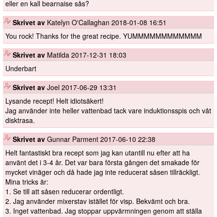
eller en kall bearnaise sås?
️
Skrivet av
Katelyn O'Callaghan
2018-01-08 16:51
You rock! Thanks for the great recipe. YUMMMMMMMMMMMM
️
Skrivet av
Matilda
2017-12-31 18:03
Underbart
️
Skrivet av
Joel
2017-06-29 13:31
Lysande recept! Helt idiotsäkert!
Jag använder inte heller vattenbad tack vare induktionsspis och våt
disktrasa.
️
Skrivet av
Gunnar Parment
2017-06-10 22:38
Helt fantastiskt bra recept som jag kan utantill nu efter att ha
använt det i 3-4 år. Det var bara första gången det smakade för
mycket vinäger och då hade jag inte reducerat såsen tillräckligt.
Mina tricks är:
1. Se till att såsen reducerar ordentligt.
2. Jag använder mixerstav istället för visp. Bekvämt och bra.
3. Inget vattenbad. Jag stoppar uppvärmningen genom att ställa