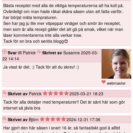
Bästa receptet med alla de viktiga temperaturerna att ha koll på.
Ovärdeligt om man hade råkat skära såsen utan att fatta varför..
har börjat mäta tempraturen.
Sen har jag ju lite mer vitpeppar vinäger och smör än receptet,
men som är alla recept gäller det att gå på smak, vilket när man
läser kommentarerna inte alla verkar inse.
Tack för en bra och seriös blogg😍
Svar
till Patrick
️
Skrivet av
Susanne
2025-03-
22 14:14
Ja visst är det. :) Tack för att du skrev! :)
webmaster
️
Skrivet av
Patrick
2025-03-21 18:23
Tack för alla detaljer med temperaturer!! Det är sånt här som gör
internet så jävla bra
️
Skrivet av
Björn
2024-12-31 17:36
Har gjort den här såsen i snart 16 år, så fantastiskt god å alltid