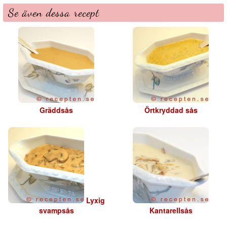
Se även dessa recept
Gräddsås
Örtkryddad sås
Lyxig
svampsås
Kantarellsås