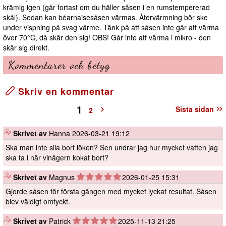
krämig igen (går fortast om du häller såsen i en rumstempererad
skål). Sedan kan béarnaisesåsen värmas. Återvärmning bör ske
under vispning på svag värme. Tänk på att såsen inte går att värma
över 70°C, då skär den sig! OBS! Går inte att värma i mikro - den
skär sig direkt.
Kommentarer och betyg
Skriv en kommentar
1
Sista sidan
2
️
Skrivet av
Hanna
2026-03-21 19:12
Ska man inte sila bort löken? Sen undrar jag hur mycket vatten jag
ska ta i när vinägern kokat bort?
️
Skrivet av
Magnus
2026-01-25 15:31
Gjorde såsen för första gången med mycket lyckat resultat. Såsen
blev väldigt omtyckt.
️
Skrivet av
Patrick
2025-11-13 21:25