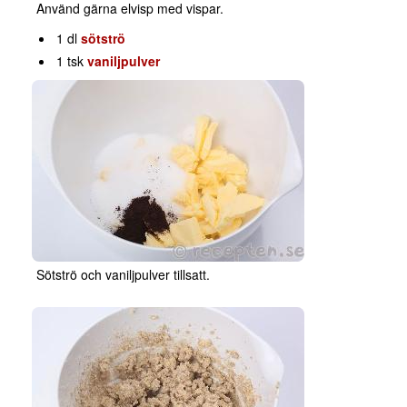
Använd gärna elvisp med vispar.
1 dl
sötströ
1 tsk
vaniljpulver
Sötströ och vaniljpulver tillsatt.