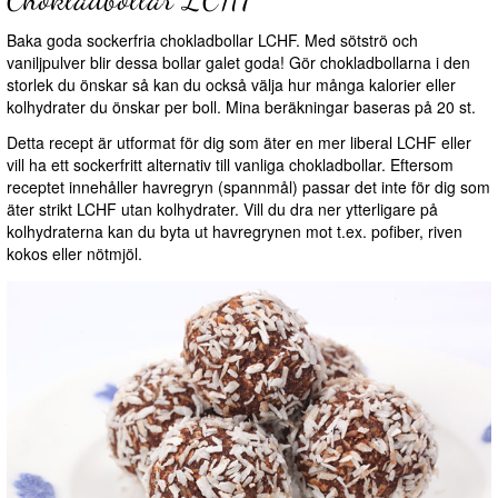
Baka goda sockerfria chokladbollar LCHF. Med sötströ och
vaniljpulver blir dessa bollar galet goda! Gör chokladbollarna i den
storlek du önskar så kan du också välja hur många kalorier eller
kolhydrater du önskar per boll. Mina beräkningar baseras på 20 st.
Detta recept är utformat för dig som äter en mer liberal LCHF eller
vill ha ett sockerfritt alternativ till vanliga chokladbollar. Eftersom
receptet innehåller havregryn (spannmål) passar det inte för dig som
äter strikt LCHF utan kolhydrater. Vill du dra ner ytterligare på
kolhydraterna kan du byta ut havregrynen mot t.ex. pofiber, riven
kokos eller nötmjöl.