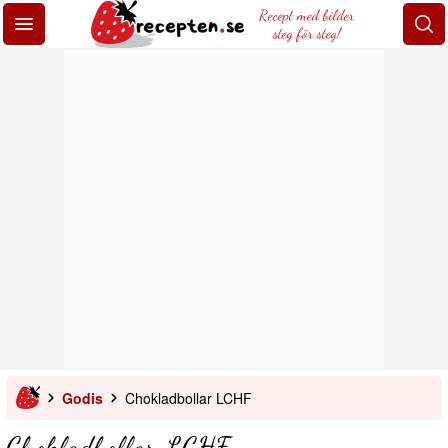
Recept med bilder
steg för steg!
Godis
Chokladbollar LCHF
Chokladbollar LCHF