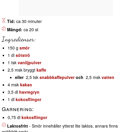
Tid:
ca 30 minuter
Mängd:
ca 20 st
Ingredienser:
150 g
smör
1 dl
sötströ
1 tsk
vaniljpulver
2,5 msk bryggt
kaffe
eller
2,5 tsk
snabbkaffepulver
och
2,5 msk
vatten
4 msk
kakao
3,5 dl
havregryn
1 dl
kokosflingor
Garnering:
0,75 dl
kokosflingor
Laktosfritt
- Smör innehåller ytterst lite laktos, annars finns
mjölkfritt smör.