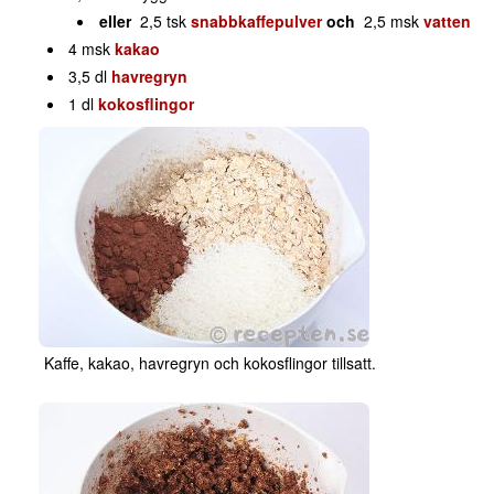
eller
2,5 tsk
snabbkaffepulver
och
2,5 msk
vatten
4 msk
kakao
3,5 dl
havregryn
1 dl
kokosflingor
Kaffe, kakao, havregryn och kokosflingor tillsatt.