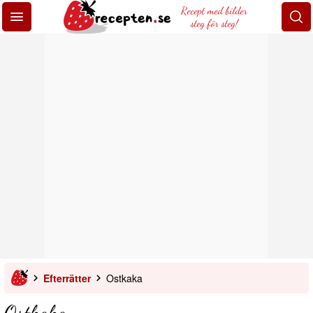
Recept med bilder
steg för steg!
Efterrätter
Ostkaka
Ostkaka