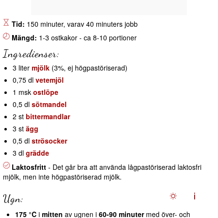
Tid:
150 minuter, varav 40 minuters jobb
Mängd:
1-3 ostkakor - ca 8-10 portioner
Ingredienser:
3 liter
mjölk
(3%, ej högpastöriserad)
0,75 dl
vetemjöl
1 msk
ostlöpe
0,5 dl
sötmandel
2 st
bittermandlar
3 st
ägg
0,5 dl
strösocker
3 dl
grädde
Laktosfritt
- Det går bra att använda lågpastöriserad laktosfri
mjölk, men inte högpastöriserad mjölk.
Ugn:
175 °C
i
mitten
av ugnen i
60-90 minuter
med över- och