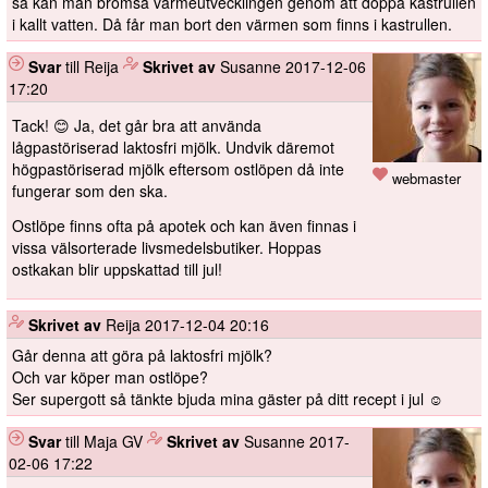
så kan man bromsa värmeutvecklingen genom att doppa kastrullen
i kallt vatten. Då får man bort den värmen som finns i kastrullen.
Svar
till Reija
️
Skrivet av
Susanne
2017-12-06
17:20
Tack! 😊 Ja, det går bra att använda
lågpastöriserad laktosfri mjölk. Undvik däremot
högpastöriserad mjölk eftersom ostlöpen då inte
webmaster
fungerar som den ska.
Ostlöpe finns ofta på apotek och kan även finnas i
vissa välsorterade livsmedelsbutiker. Hoppas
ostkakan blir uppskattad till jul!
️
Skrivet av
Reija
2017-12-04 20:16
Går denna att göra på laktosfri mjölk?
Och var köper man ostlöpe?
Ser supergott så tänkte bjuda mina gäster på ditt recept i jul ☺️
Svar
till Maja GV
️
Skrivet av
Susanne
2017-
02-06 17:22