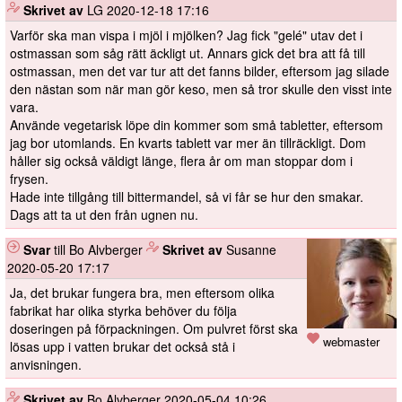
️
Skrivet av
LG
2020-12-18 17:16
Varför ska man vispa i mjöl i mjölken? Jag fick "gelé" utav det i
ostmassan som såg rätt äckligt ut. Annars gick det bra att få till
ostmassan, men det var tur att det fanns bilder, eftersom jag silade
den nästan som när man gör keso, men så tror skulle den visst inte
vara.
Använde vegetarisk löpe din kommer som små tabletter, eftersom
jag bor utomlands. En kvarts tablett var mer än tillräckligt. Dom
håller sig också väldigt länge, flera år om man stoppar dom i
frysen.
Hade inte tillgång till bittermandel, så vi får se hur den smakar.
Dags att ta ut den från ugnen nu.
Svar
till Bo Alvberger
️
Skrivet av
Susanne
2020-05-20 17:17
Ja, det brukar fungera bra, men eftersom olika
fabrikat har olika styrka behöver du följa
doseringen på förpackningen. Om pulvret först ska
webmaster
lösas upp i vatten brukar det också stå i
anvisningen.
️
Skrivet av
Bo Alvberger
2020-05-04 10:26