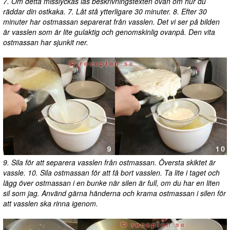
7. Om detta misslyckas läs beskrivningstexten ovan om hur du
räddar din ostkaka. 7. Låt stå ytterligare 30 minuter. 8. Efter 30
minuter har ostmassan separerat från vasslen. Det vi ser på bilden
är vasslen som är lite gulaktig och genomskinlig ovanpå. Den vita
ostmassan har sjunkit ner.
9. Sila för att separera vasslen från ostmassan. Översta skiktet är
vassle. 10. Sila ostmassan för att få bort vasslen. Ta lite i taget och
lägg över ostmassan i en bunke när silen är full, om du har en liten
sil som jag. Använd gärna händerna och krama ostmassan i silen för
att vasslen ska rinna igenom.