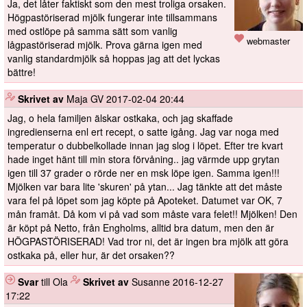
Ja, det låter faktiskt som den mest troliga orsaken.
Högpastöriserad mjölk fungerar inte tillsammans
med ostlöpe på samma sätt som vanlig
webmaster
lågpastöriserad mjölk. Prova gärna igen med
vanlig standardmjölk så hoppas jag att det lyckas
bättre!
️
Skrivet av
Maja GV
2017-02-04 20:44
Jag, o hela familjen älskar ostkaka, och jag skaffade
ingredienserna enl ert recept, o satte igång. Jag var noga med
temperatur o dubbelkollade innan jag slog i löpet. Efter tre kvart
hade inget hänt till min stora förvåning.. jag värmde upp grytan
igen till 37 grader o rörde ner en msk löpe igen. Samma igen!!!
Mjölken var bara lite 'skuren' på ytan... Jag tänkte att det måste
vara fel på löpet som jag köpte på Apoteket. Datumet var OK, 7
mån framåt. Då kom vi på vad som måste vara felet!! Mjölken! Den
är köpt på Netto, från Engholms, alltid bra datum, men den är
HÖGPASTÖRISERAD! Vad tror ni, det är ingen bra mjölk att göra
ostkaka på, eller hur, är det orsaken??
Svar
till Ola
️
Skrivet av
Susanne
2016-12-27
17:22