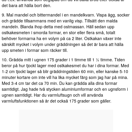
det bara att hälla bort den.
9. Mal mandel och bittermandel i en mandelkvarn. Vispa ägg, socker
och grädde tillsammans med en vanlig visp. Tillsätt den malda
mandeln. Blanda ihop detta med ostmassan. Häll sedan upp
ostkakesmeten i smorda formar, en stor eller flera små, totalt
behöver formarna ha en volym på ca 2 liter. Ostkakan växer inte
särskilt mycket i volym under gräddningen så det är bara att hälla
upp smeten i formar som räcker till.
10. Grädda mitt i ugnen 175 grader i 1 timme till 1 ½ timme. Tiden
beror på hur tjockt lager med ostkakesmet du har i dina formar. Med
1-2 cm tjockt lager så blir gräddningstiden 60 min, eller kanske 5-10
minuter kortare om inte vill ha lika mycket färg som jag har på mina.
Med 3-4 cm tar det ca 70 min. Du kan grädda alla dina formar
samtidigt. Jag hade två stycken aluminiumformar och en ugnsform i
ugnen samtidigt. Har du varmluftsugn och vill använda
varmluftsfunktionen så är det också 175 grader som gäller.