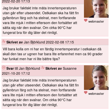
2022-02-20 17:13
Jag brukar faktiskt inte mäta innertemperaturen
utan går efter utseendet. Ostkakan ska ha fått fin
gyllenbrun färg och ha stelnat, men fortfarande
webmaster
vara lite mjuk i mitten eftersom den fortsätter att
sätta sig när den svalnar. Om cirka 90°C har
fungerat bra för dig låter det rimligt.
️
Skrivet av
Jan Björklund
2022-02-08 17:15
Vill bara kolla om ni har en färdig innertemperatur i ostkakan då
skall den tas ur ugnen har bara lite erfarenhet men ca 90 grader
har funkat men har ni lite bättre tips?
Svar
till Jan Björklund
️
Skrivet av
Susanne
2021-10-20 17:12
Jag brukar faktiskt inte mäta innertemperaturen
utan går efter utseendet. Ostkakan ska ha fått fin
gyllenbrun färg och ha stelnat, men fortfarande
webmaster
vara lite mjuk i mitten eftersom den fortsätter att
sätta sig när den svalnar. Om cirka 90°C har
fungerat bra för dig låter det rimligt.