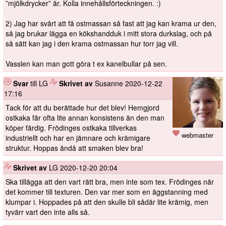
”mjölkdrycker” är. Kolla innehållsförteckningen. :)
2) Jag har svårt att få ostmassan så fast att jag kan krama ur den,
så jag brukar lägga en kökshandduk i mitt stora durkslag, och på
så sätt kan jag i den krama ostmassan hur torr jag vill.
Vasslen kan man gott göra t ex kanelbullar på sen.
Svar
till LG
️
Skrivet av
Susanne
2020-12-22
17:16
Tack för att du berättade hur det blev! Hemgjord
ostkaka får ofta lite annan konsistens än den man
köper färdig. Frödinges ostkaka tillverkas
webmaster
industriellt och har en jämnare och krämigare
struktur. Hoppas ändå att smaken blev bra!
️
Skrivet av
LG
2020-12-20 20:04
Ska tillägga att den vart rätt bra, men inte som tex. Frödinges när
det kommer till texturen. Den var mer som en äggstanning med
klumpar i. Hoppades på att den skulle bli sådär lite krämig, men
tyvärr vart den inte alls så.