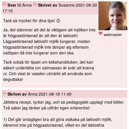
Svar
till Anna
️
Skrivet av
Susanne
2021-08-20
17:15
Tack så mycket för dina tips! 😊
Ja, det stämmer att det är viktigare att mjölken inte
webmaster
är högpastöriserad än att den är laktosfri.
Lågpastöriserad laktosfri mjölk fungerar, medan
högpastöriserad mjölk inte lämpar sig eftersom
ostlöpen då inte fungerar som den ska.
Tack också för tipset om kökshandduken, det kan
säkert underlätta om ostmassan är svår att krama
ur. Och visst är vasslen utmärkt att använda som
degvätska!
️
Skrivet av
Anna
2021-08-18 11:49
Jättebra recept, tycker jag, och så pedagogiskt upplagt med bilder.
Två saker jag tänker på utifrån egen erfarenhet:
1) Det går antagligen bra att göra ostkaka på laktosfri mjölk,
däremot inte på högpastoriserad, vilket en del laktosfria