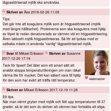
lågpastöriserad mjölk ska användas.
️
Skrivet av
Åsa
2018-02-26 11:09
Tips:
Det går inte att koagulera mjölk som är högpastöriserad (mjölk
med längre hållbarhet). Proteinerna som ska koagulera med hjälp
av löpet är redan denaturerade av värmen vid en högpastörisering.
Även laktosfri mjölk högpastöriseras. Så för att lyckas med er
ostkaka måste ni använda "vanlig" lågpastöriserad mjölk.
Svar
till Mikael Eriksson
️
Skrivet av
Susanne
2017-12-20 17:19
Tack för tipset! Det låter som ett smart sätt att
snabbt stoppa temperaturökningen om man råkat
värma lite för mycket. Det kan säkert vara till hjälp
webmaster
för den som har svårt att träffa rätt temperatur.
️
Skrivet av
Mikael Eriksson
2017-12-19 11:26
Ett tips.
När man värmt grytan med mjölk och fått upp temperaturen till 37
grader, så är det som du skriver att värmen kan fortsätta att stiga,