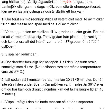
lång hållbarhet). Vanlig lågpastöriserad
mjölk
fungerar bra.
Lantmjölk eller gammaldags mjölk, som ofta är ohomogeniserad,
kan ge en fastare ostmassa och är därför ett bra val.)
1. Gör först en mjölredning: Vispa ut vetemjölet med lite av mjölken
till en slät massa och späd med ca 1 dl av mjölken.
2. Värm upp resten av mjölken till 37 grader i en stor gryta. Rör runt
så att värmen fördelar sig. Ta av grytan från plattan, rör runt igen
och kontrollera att det inte är varmare än 37 grader för då "dör"
ostlöpen.
3. Vispa ner redningen.
4. Rör därefter försiktigt ner ostlöpen. Häll den i en tunn stråle
samtidigt som du rör. (När ostlöpen rörs ner måste temperaturen
vara 30-37°C.)
5. Låt sedan stå i rumstemperatur mellan 30 till 45 minuter. Du får
inte röra i den under tiden. (Om mjölken varit mindre än 30°C eller
om du har kallt och dragigt inomhus kan det ta lite längre tid än 45
minuter.)
6. Vispa kraftigt i den stelnade massan så att den separerar.