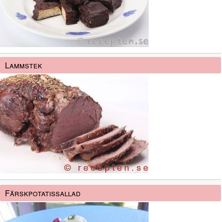
Lammstek
Färskpotatissallad