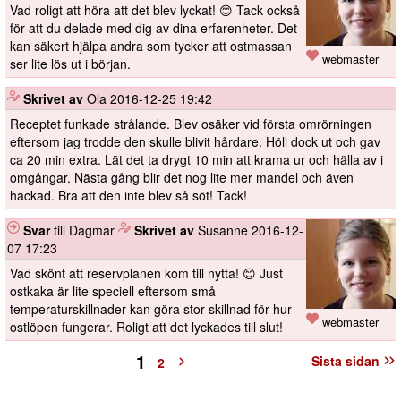
Vad roligt att höra att det blev lyckat! 😊 Tack också
för att du delade med dig av dina erfarenheter. Det
kan säkert hjälpa andra som tycker att ostmassan
webmaster
ser lite lös ut i början.
️
Skrivet av
Ola
2016-12-25 19:42
Receptet funkade strålande. Blev osäker vid första omrörningen
eftersom jag trodde den skulle blivit hårdare. Höll dock ut och gav
ca 20 min extra. Lät det ta drygt 10 min att krama ur och hälla av i
omgångar. Nästa gång blir det nog lite mer mandel och även
hackad. Bra att den inte blev så söt! Tack!
Svar
till Dagmar
️
Skrivet av
Susanne
2016-12-
07 17:23
Vad skönt att reservplanen kom till nytta! 😊 Just
ostkaka är lite speciell eftersom små
temperaturskillnader kan göra stor skillnad för hur
webmaster
ostlöpen fungerar. Roligt att det lyckades till slut!
1
Sista sidan
2