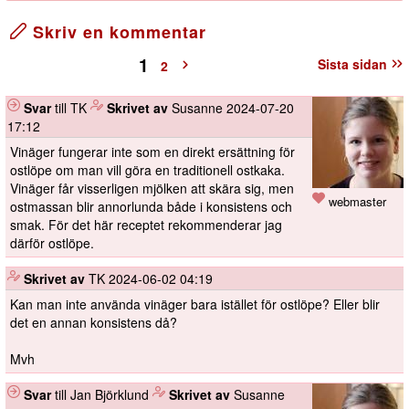
Skriv en kommentar
1
Sista sidan
2
Svar
till TK
️
Skrivet av
Susanne
2024-07-20
17:12
Vinäger fungerar inte som en direkt ersättning för
ostlöpe om man vill göra en traditionell ostkaka.
Vinäger får visserligen mjölken att skära sig, men
webmaster
ostmassan blir annorlunda både i konsistens och
smak. För det här receptet rekommenderar jag
därför ostlöpe.
️
Skrivet av
TK
2024-06-02 04:19
Kan man inte använda vinäger bara istället för ostlöpe? Eller blir
det en annan konsistens då?
Mvh
Svar
till Jan Björklund
️
Skrivet av
Susanne