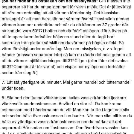
(
Så här räddar du ostkakan om det misslyckas:
Om massan inte
separerar så har du antagligen haft för varm mjölk. Det är jätteviktigt
att röra om ordentligt så att värmen fördelar sig. Det klassiska
misstaget är att man bara känner värmen överst i kastrullen medan
värmen kommer underifrån och när du då känner av 37 grader där
så kan det vara 50°C i botten och då "dör" ostlöpen. Tänk även på
att temperaturen fortsätter höjas en stund efter du tagit bort
kastrullen från plattan särskilt om du värmer på högsta effekt. Så
värm försiktigt under omrörning. Men om misslyckas, d.v.s. inget
händer (massan separerar inte) så kan du rädda det hela genom att
att du värmer mjölkblandningen till 37°C igen (eller låter det svalna
till 37°C om det är för varmt) och vispar ner ny löpe och fortsätter
sedan från steg 5.)
7. Låt stå ytterligare 30 minuter. Mal gärna mandel och bittermandel
under tiden.
8. Sila bort den tunna vätskan som kallas vassle från den tjockare
vita kesoliknande ostmassan. Använd en stor sil. Du kan krama
ostmassan med händerna om du vill. Man kan ta lite i taget och sila
och sedan hälla över ostmassan i en bunke. När man silat allt kan du
hälla av ytterligare vassle från ostmassan om du märker att det
separerat. Rör sedan om i ostmassan. Den överblivna vasslen kan
du t.ex. använda som degspad om du vill baka bröd eller också är