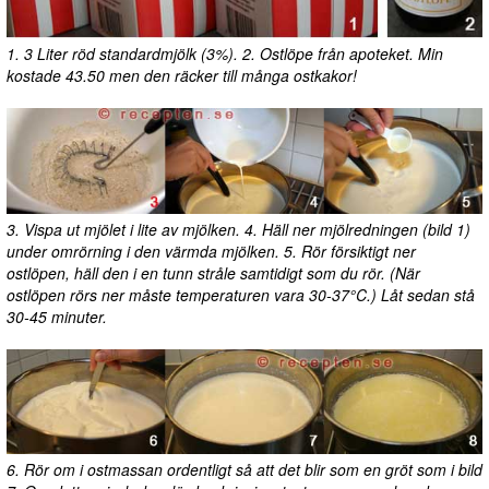
1. 3 Liter röd standardmjölk (3%). 2. Ostlöpe från apoteket. Min
kostade 43.50 men den räcker till många ostkakor!
3. Vispa ut mjölet i lite av mjölken. 4. Häll ner mjölredningen (bild 1)
under omrörning i den värmda mjölken. 5. Rör försiktigt ner
ostlöpen, häll den i en tunn stråle samtidigt som du rör. (När
ostlöpen rörs ner måste temperaturen vara 30-37°C.) Låt sedan stå
30-45 minuter.
6. Rör om i ostmassan ordentligt så att det blir som en gröt som i bild