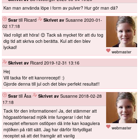
Kan man använda löpe i form av pulver? Hur gör man då?
Svar
till Ricard
️
Skrivet av
Susanne
2020-01-
02 17:18
Vad roligt att höra! 😊 Tack så mycket för att du tog
dig tid att skriva och berätta. Kul att den blev
lyckad!
webmaster
️
Skrivet av
Ricard
2019-12-31 13:16
Hej
Vill tacka för ett kanonrecept! :)
Gjorde denna till jul och det blev perfekt resultat!!
Svar
till Åsa
️
Skrivet av
Susanne
2018-02-28
17:18
Tack för den informationen! Ja, det stämmer att
högpastöriserad mjölk inte fungerar i det här
receptet eftersom ostlöpen då inte kan koagulera
webmaster
mjölken på rätt sätt. Jag har därför förtydligat
receptet så att det framgår att vanlig