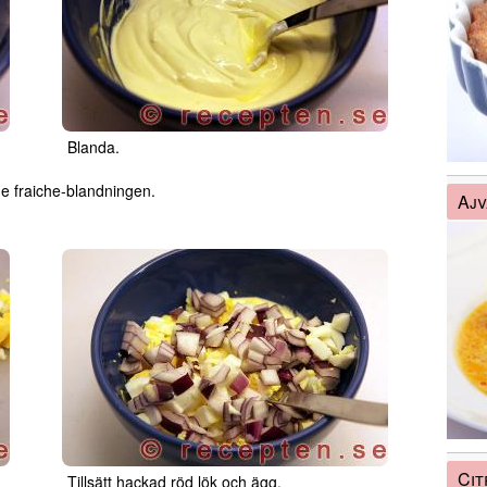
Blanda.
e fraiche-blandningen.
Ajv
Cit
Tillsätt hackad röd lök och ägg.