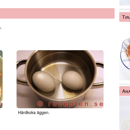
Tir
.
An
Hårdkoka äggen.