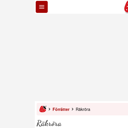
Förrätter
Räkröra
Räkröra