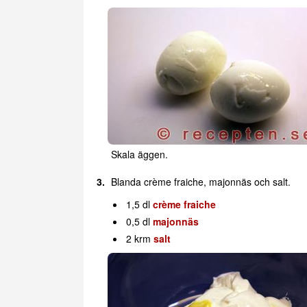
Skala äggen.
Blanda crème fraiche, majonnäs och salt.
1,5 dl
crème fraiche
0,5 dl
majonnäs
2 krm
salt