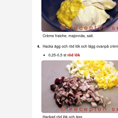
Crème fraiche, majonnäs, salt.
Hacka ägg och röd lök och lägg ovanpå crèm
0,25-0,5 st
röd lök
Hackad röd lök och ägg.