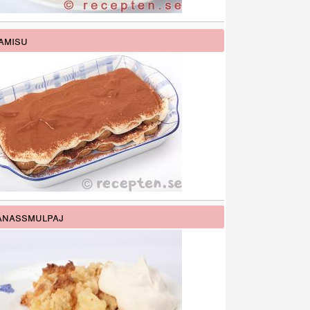
amisu
anassmulpaj