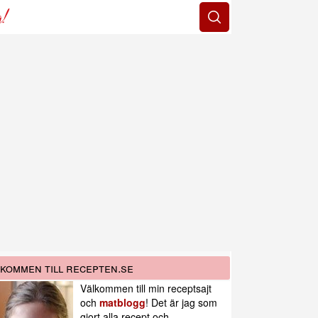
g!
kommen till recepten.se
Välkommen till min receptsajt
och
matblogg
! Det är jag som
gjort alla recept och