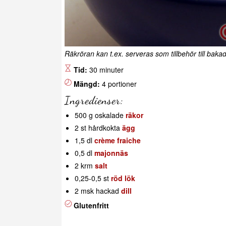
Räkröran kan t.ex. serveras som tillbehör till bakad po
Tid:
30 minuter
Mängd:
4 portioner
Ingredienser:
500 g oskalade
räkor
2 st hårdkokta
ägg
1,5 dl
crème fraiche
0,5 dl
majonnäs
2 krm
salt
0,25-0,5 st
röd lök
2 msk hackad
dill
Glutenfritt