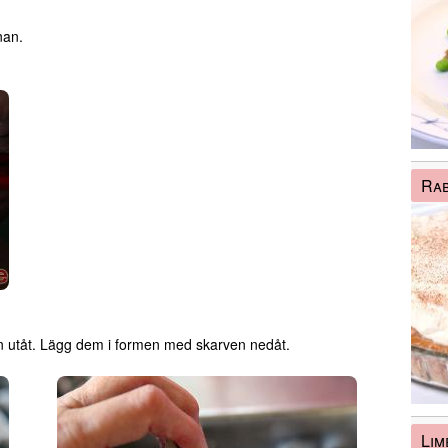
nan.
Rab
an utåt. Lägg dem i formen med skarven nedåt.
Lim