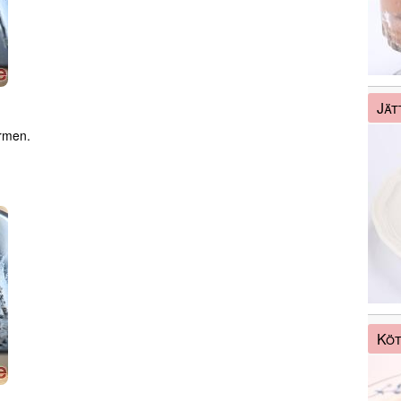
Jät
ormen.
Köt