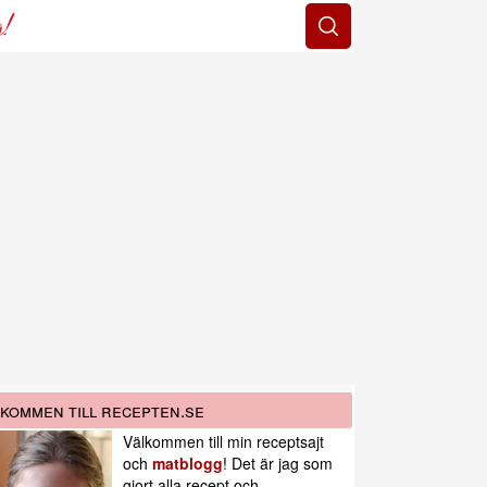
g!
kommen till recepten.se
Välkommen till min receptsajt
och
matblogg
! Det är jag som
gjort alla recept och