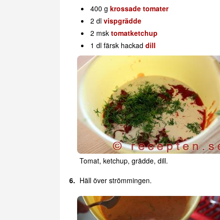
400 g
krossade tomater
2 dl
vispgrädde
2 msk
tomatketchup
1 dl färsk hackad
dill
Tomat, ketchup, grädde, dill.
Häll över strömmingen.