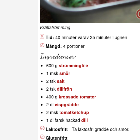
Kräftströmming
Tid:
40 minuter varav 25 minuter i ugnen
Mängd:
4 portioner
Ingredienser:
600 g
strömmingfilé
1 msk
smör
2 tsk
salt
2 tsk
dillfrön
400 g
krossade tomater
2 dl
vispgrädde
2 msk
tomatketchup
1 dl färsk hackad
dill
Laktosfritt
- Ta laktosfri grädde och smör.
Glutenfritt