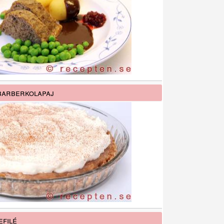
arberkolapaj
efilé