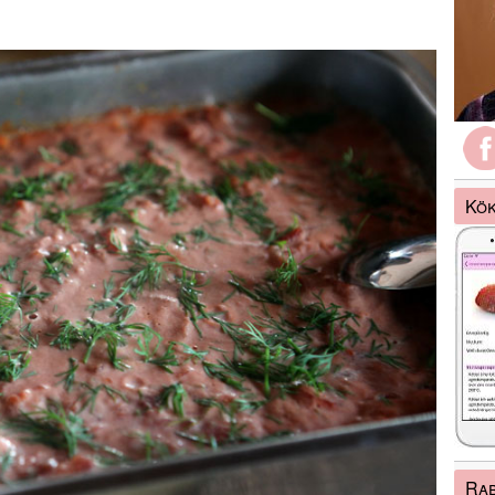
Kök
Ra