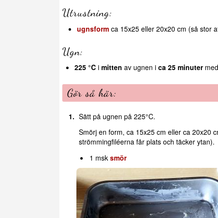
Utrustning:
ugnsform
ca 15x25 eller 20x20 cm (så stor at
Ugn:
225 °C
i
mitten
av ugnen i
ca 25 minuter
med 
Gör så här:
Sätt på ugnen på 225°C.
Smörj en form, ca 15x25 cm eller ca 20x20 cm
strömmingfiléerna får plats och täcker ytan).
1 msk
smör