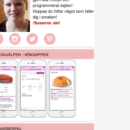
programmerat sajten!
Hoppas du hittar något som faller
dig i smaken!
/
Susanne Jarl
shjälpen - köksappen
barberpaj