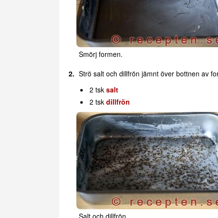
Smörj formen.
Strö salt och dillfrön jämnt över bottnen av f
2 tsk
salt
2 tsk
dillfrön
Salt och dillfrön.