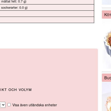
 mättat fett: 0.7 g)
 sockerarter: 0.0 g)
Köt
Bud
ikt och volym
Visa även utländska enheter