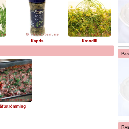
Kapris
Krondill
Pas
äftströmming
Rab