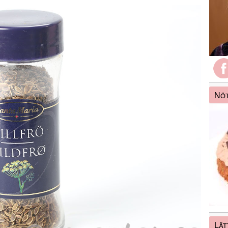
Nöt
Lät