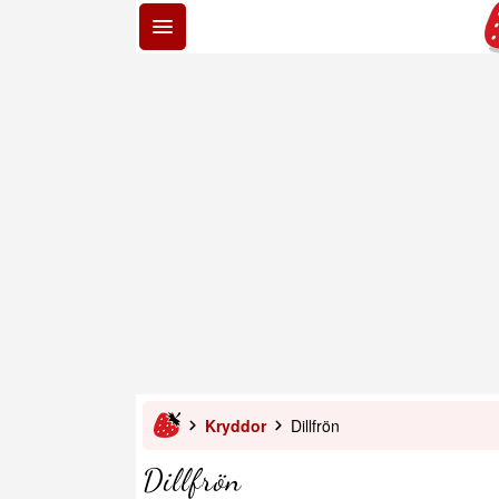
Kryddor
Dillfrön
Dillfrön