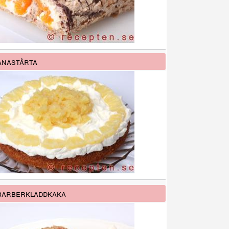
nastårta
barberkladdkaka