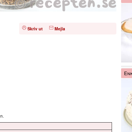
Skriv ut
Mejla
Enk
ön.