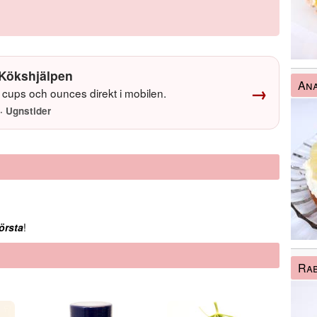
Kökshjälpen
Ana
→
cups och ounces direkt i mobilen.
· Ugnstider
örsta
!
Ra