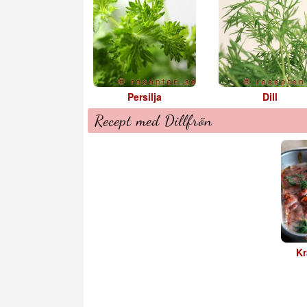
Persilja
Dill
Recept med Dillfrön
Kr