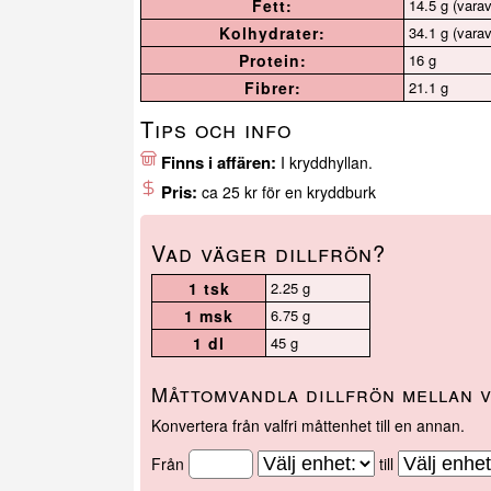
Fett:
14.5 g (varav
Kolhydrater:
34.1 g (varav
Protein:
16 g
Fibrer:
21.1 g
Tips och info
Finns i affären:
I kryddhyllan.
Pris:
ca 25 kr för en kryddburk
Vad väger dillfrön?
1 tsk
2.25 g
1 msk
6.75 g
1 dl
45 g
Måttomvandla dillfrön mellan v
Konvertera från valfri måttenhet till en annan.
Från
till