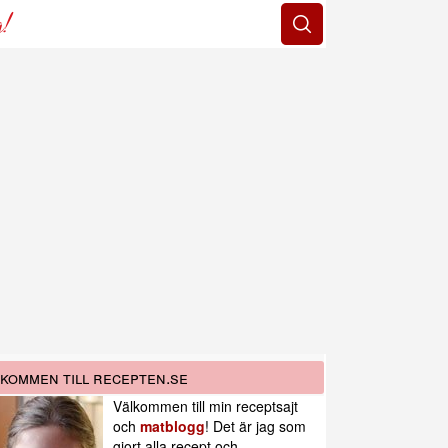
g!
kommen till recepten.se
Välkommen till min receptsajt
och
matblogg
! Det är jag som
gjort alla recept och