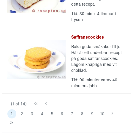
detta recept.
Tid: 30 min + 4 timmar i
frysen
Saffranscookies
Baka goda småkakor till jul.
Här är ett underbart recept
på goda saffranscookies.
Lagom knapriga med vit
choklad.
Tid: 90 minuter varav 40
minuters jobb
(1 of 14)
1
2
3
4
5
6
7
8
9
10