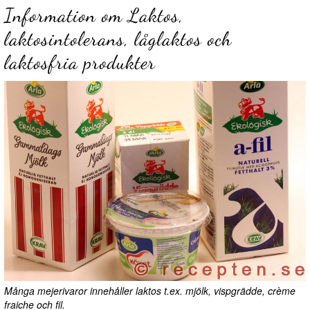
Information om Laktos,
laktosintolerans, låglaktos och
laktosfria produkter
Många mejerivaror innehåller laktos t.ex. mjölk, vispgrädde, crème
fraiche och fil.