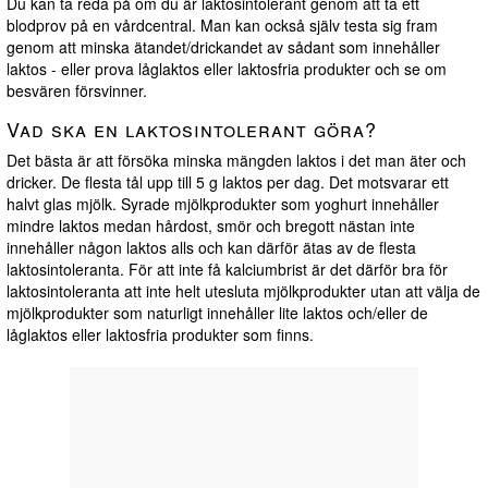
Du kan ta reda på om du är laktosintolerant genom att ta ett
blodprov på en vårdcentral. Man kan också själv testa sig fram
genom att minska ätandet/drickandet av sådant som innehåller
laktos - eller prova låglaktos eller laktosfria produkter och se om
besvären försvinner.
Vad ska en laktosintolerant göra?
Det bästa är att försöka minska mängden laktos i det man äter och
dricker. De flesta tål upp till 5 g laktos per dag. Det motsvarar ett
halvt glas mjölk. Syrade mjölkprodukter som yoghurt innehåller
mindre laktos medan hårdost, smör och bregott nästan inte
innehåller någon laktos alls och kan därför ätas av de flesta
laktosintoleranta. För att inte få kalciumbrist är det därför bra för
laktosintoleranta att inte helt utesluta mjölkprodukter utan att välja de
mjölkprodukter som naturligt innehåller lite laktos och/eller de
låglaktos eller laktosfria produkter som finns.