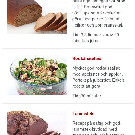
Baka eget jättegott vörtbröd
till jul. En mycket god
vörtlimpa som är enkel att
göra med porter, julmust,
nejlikor och pomeransskal.
Tid: 3,5 timmar varav 20
minuters jobb
Rödkålssallad
Mycket god rödkålssallad
med apelsiner och äpplen.
Perfekt på julbordet. Enkelt
recept att göra.
Tid: 30 minuter
Lammstek
Recept på saftig och god
lammstek kryddad med