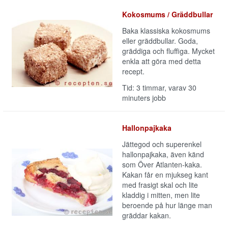
Kokosmums / Gräddbullar
Baka klassiska kokosmums
eller gräddbullar. Goda,
gräddiga och fluffiga. Mycket
enkla att göra med detta
recept.
Tid: 3 timmar, varav 30
minuters jobb
Hallonpajkaka
Jättegod och superenkel
hallonpajkaka, även känd
som Över Atlanten-kaka.
Kakan får en mjukseg kant
med frasigt skal och lite
kladdig i mitten, men lite
beroende på hur länge man
gräddar kakan.