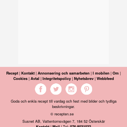
Recept
|
Kontakt
|
Annonsering och samarbeten
|
I mobilen
|
Om
|
Cookies
|
Avtal
|
Integritetspolicy
|
Nyhetsbrev
|
Webbfeed
Goda och enkla recept till vardag och fest med bilder och tydliga
beskrivningar.
© recepten.se
Susnet AB, Vattentornsvägen 7, 184 52 Österskär
Kontakt
|
Mejl
| Tel:
076-8031022