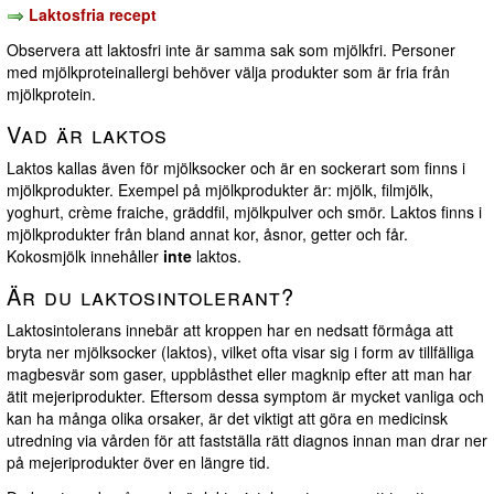
Laktosfria recept
Observera att laktosfri inte är samma sak som mjölkfri. Personer
med mjölkproteinallergi behöver välja produkter som är fria från
mjölkprotein.
Vad är laktos
Laktos kallas även för mjölksocker och är en sockerart som finns i
mjölkprodukter. Exempel på mjölkprodukter är: mjölk, filmjölk,
yoghurt, crème fraiche, gräddfil, mjölkpulver och smör. Laktos finns i
mjölkprodukter från bland annat kor, åsnor, getter och får.
Kokosmjölk innehåller
inte
laktos.
Är du laktosintolerant?
Laktosintolerans innebär att kroppen har en nedsatt förmåga att
bryta ner mjölksocker (laktos), vilket ofta visar sig i form av tillfälliga
magbesvär som gaser, uppblåsthet eller magknip efter att man har
ätit mejeriprodukter. Eftersom dessa symptom är mycket vanliga och
kan ha många olika orsaker, är det viktigt att göra en medicinsk
utredning via vården för att fastställa rätt diagnos innan man drar ner
på mejeriprodukter över en längre tid.