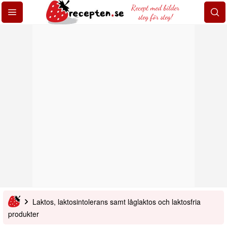
Recept med bilder
steg för steg!
Laktos, laktosintolerans samt låglaktos och laktosfria
produkter