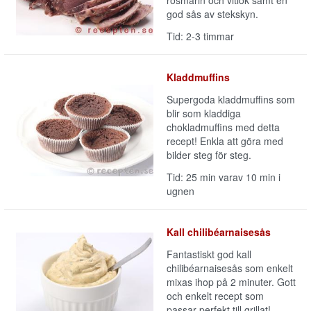
rosmarin och vitlök samt en
god sås av stekskyn.
Tid: 2-3 timmar
Kladdmuffins
Supergoda kladdmuffins som
blir som kladdiga
chokladmuffins med detta
recept! Enkla att göra med
bilder steg för steg.
Tid: 25 min varav 10 min i
ugnen
Kall chilibéarnaisesås
Fantastiskt god kall
chilibéarnaisesås som enkelt
mixas ihop på 2 minuter. Gott
och enkelt recept som
passar perfekt till grillat!