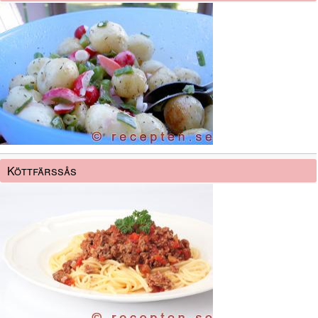
Köttfärssås