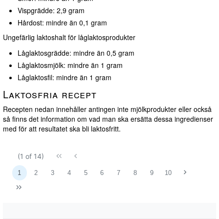
Vispgrädde: 2,9 gram
Hårdost: mindre än 0,1 gram
Ungefärlig laktoshalt för låglaktosprodukter
Låglaktosgrädde: mindre än 0,5 gram
Låglaktosmjölk: mindre än 1 gram
Låglaktosfil: mindre än 1 gram
Laktosfria recept
Recepten nedan innehåller antingen inte mjölkprodukter eller också
så finns det information om vad man ska ersätta dessa ingredienser
med för att resultatet ska bli laktosfritt.
(1 of 14)
1
2
3
4
5
6
7
8
9
10