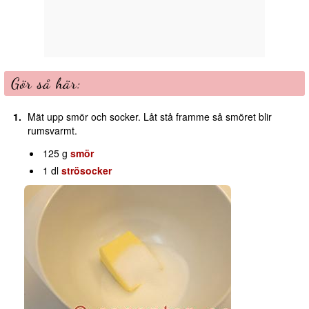
Gör så här:
Mät upp smör och socker. Låt stå framme så smöret blir
rumsvarmt.
125 g
smör
1 dl
strösocker