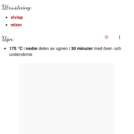
Utrustning:
elvisp
mixer
Ugn:
175 °C
i
nedre
delen av ugnen i
30 minuter
med över- och
undervärme