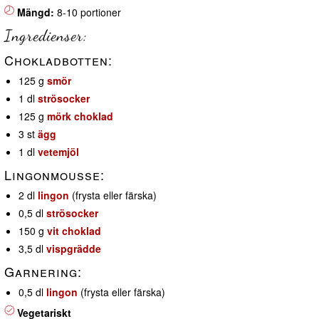
Mängd:
8-10 portioner
Ingredienser:
Chokladbotten:
125 g
smör
1 dl
strösocker
125 g
mörk choklad
3 st
ägg
1 dl
vetemjöl
Lingonmousse:
2 dl
lingon
(frysta eller färska)
0,5 dl
strösocker
150 g
vit choklad
3,5 dl
vispgrädde
Garnering:
0,5 dl
lingon
(frysta eller färska)
Vegetariskt