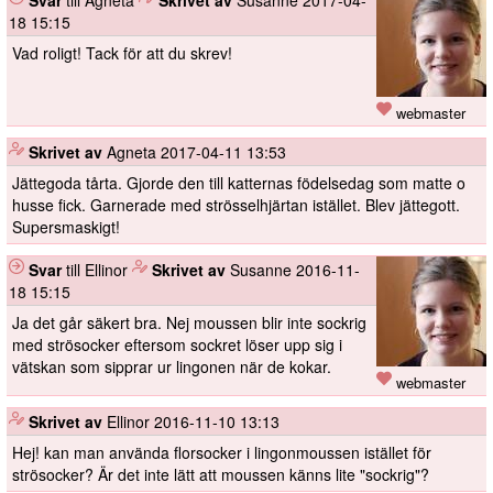
Svar
till Agneta
️
Skrivet av
Susanne
2017-04-
18 15:15
Vad roligt! Tack för att du skrev!
webmaster
️
Skrivet av
Agneta
2017-04-11 13:53
Jättegoda tårta. Gjorde den till katternas födelsedag som matte o
husse fick. Garnerade med strösselhjärtan istället. Blev jättegott.
Supersmaskigt!
Svar
till Ellinor
️
Skrivet av
Susanne
2016-11-
18 15:15
Ja det går säkert bra. Nej moussen blir inte sockrig
med strösocker eftersom sockret löser upp sig i
vätskan som sipprar ur lingonen när de kokar.
webmaster
️
Skrivet av
Ellinor
2016-11-10 13:13
Hej! kan man använda florsocker i lingonmoussen istället för
strösocker? Är det inte lätt att moussen känns lite "sockrig"?