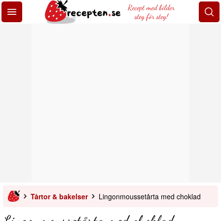
Recept med bilder
steg för steg!
Tårtor & bakelser
Lingonmoussetårta med choklad
Lingonmoussetårta med choklad