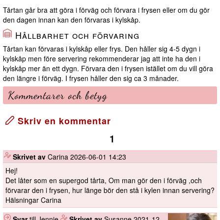
Tårtan går bra att göra i förväg och förvara i frysen eller om du gör
den dagen innan kan den förvaras i kylskåp.
Hållbarhet och förvaring
Tårtan kan förvaras i kylskåp eller frys. Den håller sig 4-5 dygn i
kylskåp men före servering rekommenderar jag att inte ha den i
kylskåp mer än ett dygn. Förvara den i frysen istället om du vill göra
den längre i förväg. I frysen håller den sig ca 3 månader.
Kommentarer och betyg
Skriv en kommentar
1
️
Skrivet av
Carina
2026-06-01 14:23
Hej!
Det låter som en supergod tårta, Om man gör den i förväg ,och
förvarar den i frysen, hur länge bör den stå i kylen innan servering?
Hälsningar Carina
Svar
till Jennie
️
Skrivet av
Susanne
2021-12-