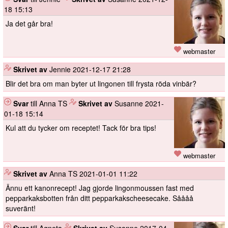
18 15:13
Ja det går bra!
webmaster
️
Skrivet av
Jennie
2021-12-17 21:28
Blir det bra om man byter ut lingonen till frysta röda vinbär?
Svar
till Anna TS
️
Skrivet av
Susanne
2021-
01-18 15:14
Kul att du tycker om receptet! Tack för bra tips!
webmaster
️
Skrivet av
Anna TS
2021-01-01 11:22
Ännu ett kanonrecept! Jag gjorde lingonmoussen fast med
pepparkaksbotten från ditt pepparkakscheesecake. Såååå
suveränt!