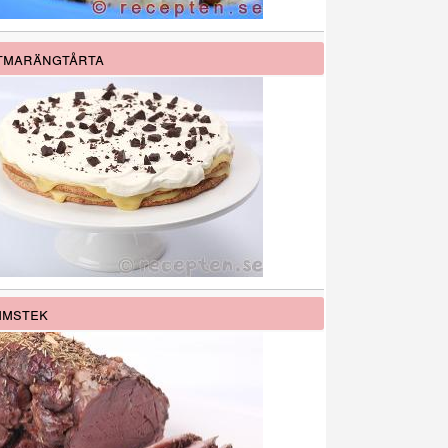
tmarängtårta
mmstek