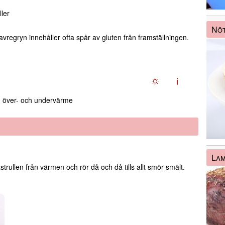
ller
Nö
havregryn innehåller ofta spår av gluten från framställningen.
över- och undervärme
La
strullen från värmen och rör då och då tills allt smör smält.