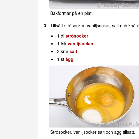
Bakformar på en plåt.
Tillsätt strösocker, vaniljsocker, salt och knä
1 dl
strösocker
1 tsk
vaniljsocker
2 krm
salt
1 st
ägg
Strösocker, vaniljsocker salt och ägg tillsatt.