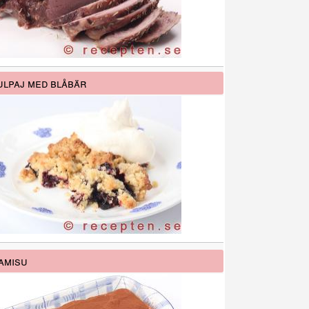
lpaj med blåbär
amisu