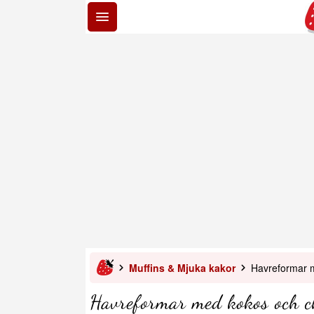
Muffins & Mjuka kakor
Havreformar 
Havreformar med kokos och c