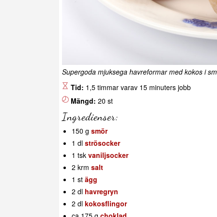
Supergoda mjuksega havreformar med kokos i smet
Tid:
1,5 timmar varav 15 minuters jobb
Mängd:
20 st
Ingredienser:
150 g
smör
1 dl
strösocker
1 tsk
vaniljsocker
2 krm
salt
1 st
ägg
2 dl
havregryn
2 dl
kokosflingor
ca 175 g
choklad