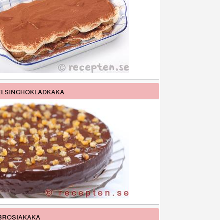
lsinchokladkaka
rosiakaka