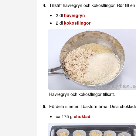
Tillsätt havregryn och kokosflingor. Rör till e
2 dl
havregryn
2 dl
kokosflingor
Havregryn och kokosflingor tillsatt.
Fördela smeten i bakformarna. Dela chokladen 
ca 175 g
choklad