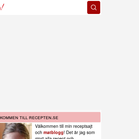
g!
kommen till recepten.se
Välkommen till min receptsajt
och
matblogg
! Det är jag som
gjort alla recept och