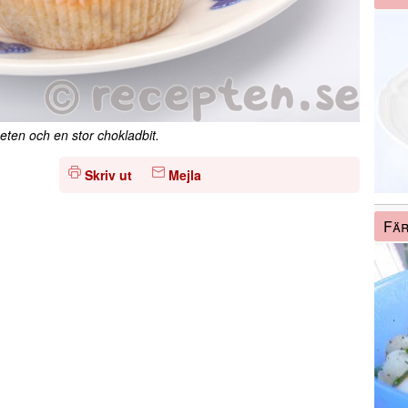
en och en stor chokladbit.
Skriv ut
Mejla
Fär