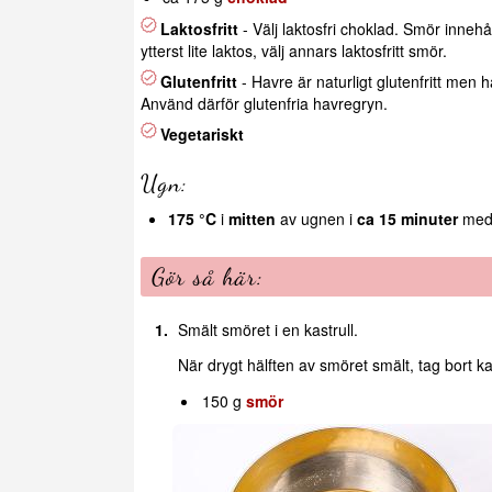
Laktosfritt
- Välj laktosfri choklad. Smör innehå
ytterst lite laktos, välj annars laktosfritt smör.
Glutenfritt
- Havre är naturligt glutenfritt men 
Använd därför glutenfria havregryn.
Vegetariskt
Ugn:
175 °C
i
mitten
av ugnen i
ca 15 minuter
med 
Gör så här:
Smält smöret i en kastrull.
När drygt hälften av smöret smält, tag bort ka
150 g
smör