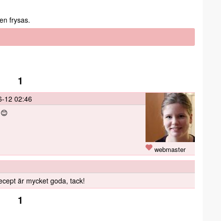
en frysas.
1
6-12 02:46
 😊
webmaster
recept är mycket goda, tack!
1