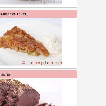
barberknäckpaj
mmstek