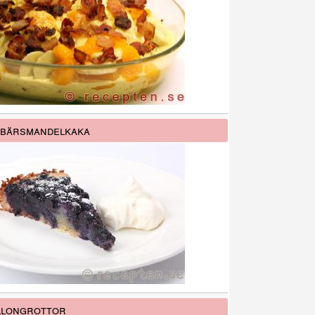
åbärsmandelkaka
llongrottor