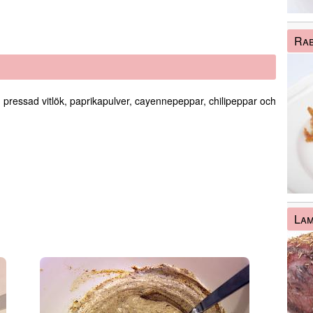
Ra
pressad vitlök, paprikapulver, cayennepeppar, chilipeppar och
La