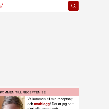
g!
kommen till recepten.se
Välkommen till min receptsajt
och
matblogg
! Det är jag som
gjort alla recept och