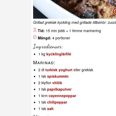
Grillad grekisk kyckling med grillade tillbehör: zucc
Tid:
15 min jobb + 1 timme marinering
Mängd:
4 portioner
Ingredienser:
1 kg
kycklinglårfilé
Marinad:
2 dl
turkisk yoghurt
eller grekisk
1 tsk
spiskummin
2 klyftor
vitlök
1 tsk
paprikapulver
1 krm
cayennepeppar
1 tsk
chilipeppar
1 tsk
salt