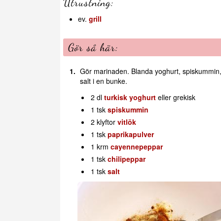
Utrustning:
ev.
grill
Gör så här:
Gör marinaden. Blanda yoghurt, spiskummin, 
salt i en bunke.
2 dl
turkisk yoghurt
eller grekisk
1 tsk
spiskummin
2 klyftor
vitlök
1 tsk
paprikapulver
1 krm
cayennepeppar
1 tsk
chilipeppar
1 tsk
salt