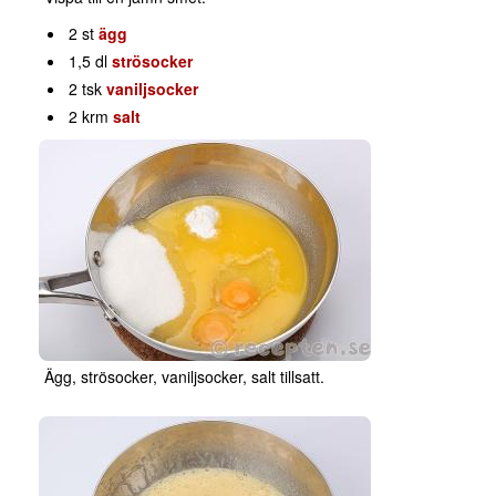
2 st
ägg
1,5 dl
strösocker
2 tsk
vaniljsocker
2 krm
salt
Ägg, strösocker, vaniljsocker, salt tillsatt.