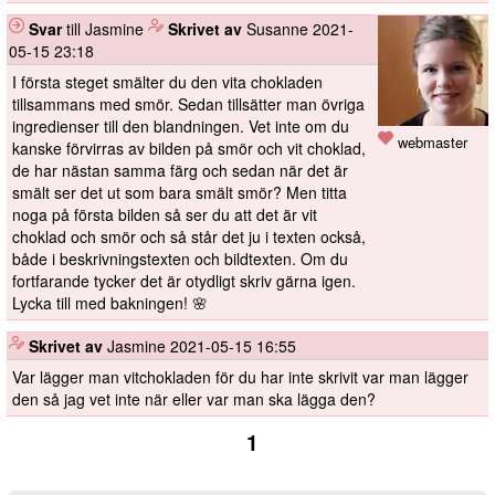
Svar
till Jasmine
️
Skrivet av
Susanne
2021-
05-15 23:18
I första steget smälter du den vita chokladen
tillsammans med smör. Sedan tillsätter man övriga
ingredienser till den blandningen. Vet inte om du
webmaster
kanske förvirras av bilden på smör och vit choklad,
de har nästan samma färg och sedan när det är
smält ser det ut som bara smält smör? Men titta
noga på första bilden så ser du att det är vit
choklad och smör och så står det ju i texten också,
både i beskrivningstexten och bildtexten. Om du
fortfarande tycker det är otydligt skriv gärna igen.
Lycka till med bakningen! 🌸
️
Skrivet av
Jasmine
2021-05-15 16:55
Var lägger man vitchokladen för du har inte skrivit var man lägger
den så jag vet inte när eller var man ska lägga den?
1