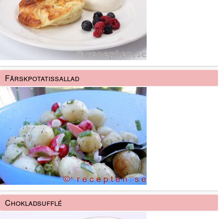
Färskpotatissallad
Chokladsufflé