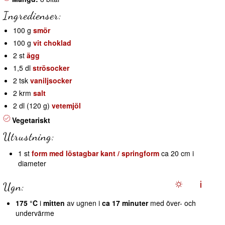
Ingredienser:
100 g
smör
100 g
vit choklad
2 st
ägg
1,5 dl
strösocker
2 tsk
vaniljsocker
2 krm
salt
2 dl (120 g)
vetemjöl
Vegetariskt
Utrustning:
1 st
form med löstagbar kant / springform
ca 20 cm i
diameter
Ugn:
175 °C
i
mitten
av ugnen i
ca 17 minuter
med över- och
undervärme