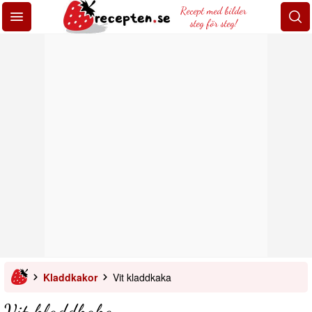
Recept med bilder
steg för steg!
Kladdkakor
Vit kladdkaka
Vit kladdkaka