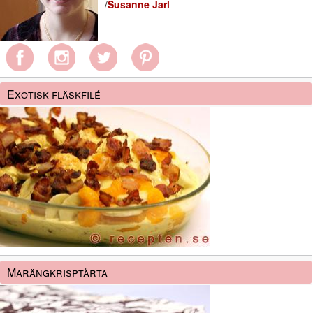
/
Susanne Jarl
Exotisk fläskfilé
Marängkrisptårta