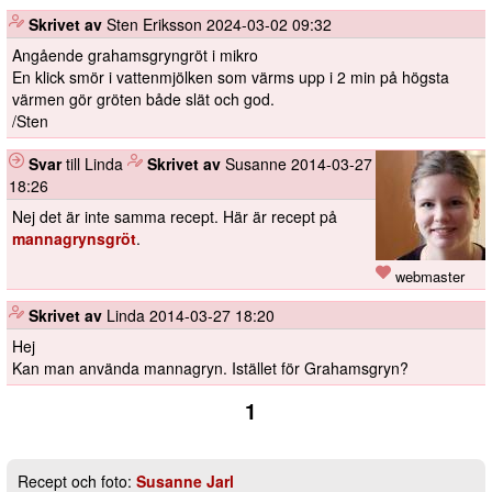
️
Skrivet av
Sten Eriksson
2024-03-02 09:32
Angående grahamsgryngröt i mikro
En klick smör i vattenmjölken som värms upp i 2 min på högsta
värmen gör gröten både slät och god.
/Sten
Svar
till Linda
️
Skrivet av
Susanne
2014-03-27
18:26
Nej det är inte samma recept. Här är recept på
mannagrynsgröt
.
webmaster
️
Skrivet av
Linda
2014-03-27 18:20
Hej
Kan man använda mannagryn. Istället för Grahamsgryn?
1
Recept och foto:
Susanne Jarl