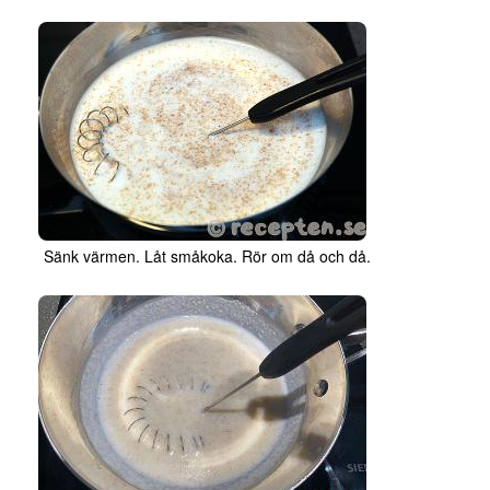
Sänk värmen. Låt småkoka. Rör om då och då.