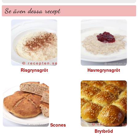
Se även dessa recept
Risgrynsgröt
Havregrynsgröt
Scones
Brytbröd