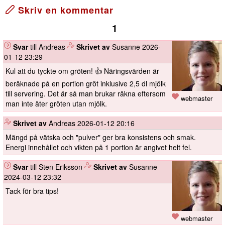
Skriv en kommentar
1
Svar
till Andreas
️
Skrivet av
Susanne
2026-
01-12 23:29
Kul att du tyckte om gröten! 👍 Näringsvärden är
beräknade på en portion gröt inklusive 2,5 dl mjölk
till servering. Det är så man brukar räkna eftersom
webmaster
man inte äter gröten utan mjölk.
️
Skrivet av
Andreas
2026-01-12 20:16
Mängd på vätska och "pulver" ger bra konsistens och smak.
Energi innehållet och vikten på 1 portion är angivet helt fel.
Svar
till Sten Eriksson
️
Skrivet av
Susanne
2024-03-12 23:32
Tack för bra tips!
webmaster