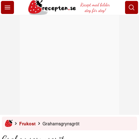
Recept med bilder
steg för steg!
Frukost
Grahamsgrynsgröt
Grahamsgrynsgröt