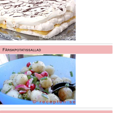
Färskpotatissallad