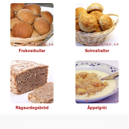
Frukostbullar
Solrosfrallor
Rågsurdegsbröd
Äppelgröt