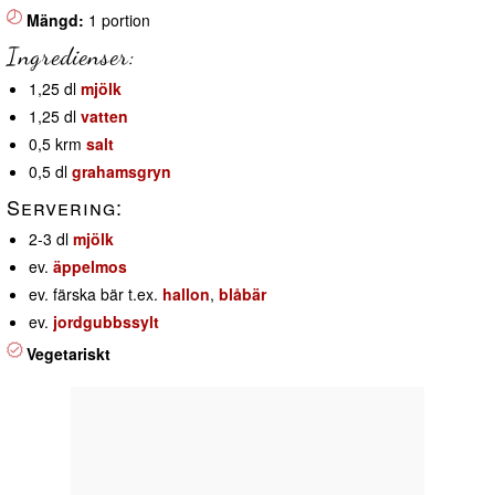
Mängd:
1 portion
Ingredienser:
1,25 dl
mjölk
1,25 dl
vatten
0,5 krm
salt
0,5 dl
grahamsgryn
Servering:
2-3 dl
mjölk
ev.
äppelmos
ev. färska bär t.ex.
hallon
,
blåbär
ev.
jordgubbssylt
Vegetariskt