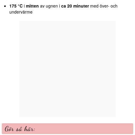
175 °C
i
mitten
av ugnen i
ca 20 minuter
med över- och
undervärme
Gör så här: