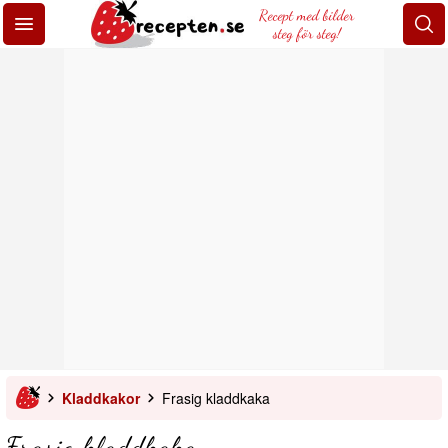
Recept med bilder
steg för steg!
Kladdkakor
Frasig kladdkaka
Frasig kladdkaka