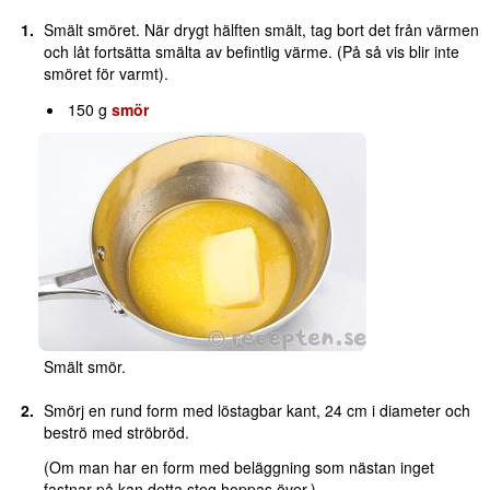
Smält smöret. När drygt hälften smält, tag bort det från värmen
och låt fortsätta smälta av befintlig värme. (På så vis blir inte
smöret för varmt).
150 g
smör
Smält smör.
Smörj en rund form med löstagbar kant, 24 cm i diameter och
beströ med ströbröd.
(Om man har en form med beläggning som nästan inget
fastnar på kan detta steg hoppas över.)