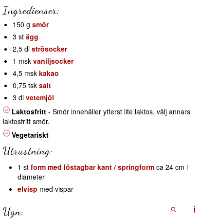
Ingredienser:
150 g
smör
3 st
ägg
2,5 dl
strösocker
1 msk
vaniljsocker
4,5 msk
kakao
0,75 tsk
salt
3 dl
vetemjöl
Laktosfritt
- Smör innehåller ytterst lite laktos, välj annars
laktosfritt smör.
Vegetariskt
Utrustning:
1 st
form med löstagbar kant / springform
ca 24 cm i
diameter
elvisp
med vispar
Ugn: