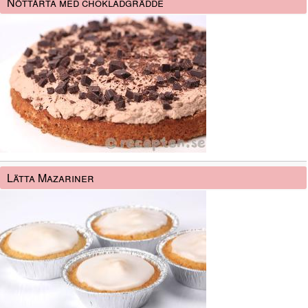
Nöttårta med chokladgrädde
Lätta Mazariner