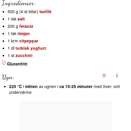
Ingredienser:
500 g (4 st bitar)
laxfilé
1 tsk
salt
200 g
fetaost
1 tsk
timjan
1 krm
vitpeppar
1 dl
turkisk yoghurt
1 st
zucchini
Glutenfritt
Ugn:
225 °C
i
mitten
av ugnen i
ca 15-25 minuter
med över- och
undervärme