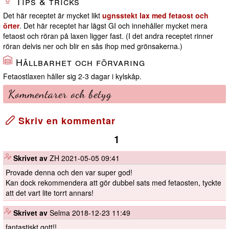
Tips & tricks
Det här receptet är mycket likt
ugnsstekt lax med fetaost och
örter
. Det här receptet har lägst GI och innehåller mycket mera
fetaost och röran på laxen ligger fast. (I det andra receptet rinner
röran delvis ner och blir en sås ihop med grönsakerna.)
Hållbarhet och förvaring
Fetaostlaxen håller sig 2-3 dagar i kylskåp.
Kommentarer och betyg
Skriv en kommentar
1
️
Skrivet av
ZH
2021-05-05 09:41
Provade denna och den var super god!
Kan dock rekommendera att gör dubbel sats med fetaosten, tyckte
att det vart lite torrt annars!
️
Skrivet av
Selma
2018-12-23 11:49
fantastiskt gott!!