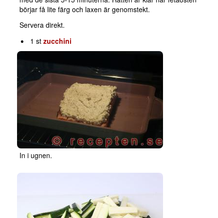
börjar få lite färg och laxen är genomstekt.
Servera direkt.
1 st
zucchini
In i ugnen.