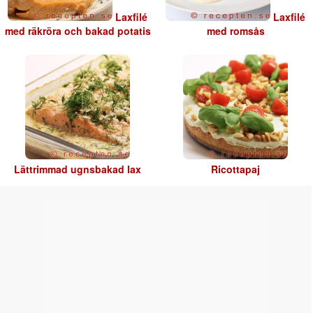
Laxfilé
Laxfilé
med räkröra och bakad potatis
med romsås
Lättrimmad ugnsbakad lax
Ricottapaj