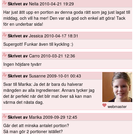
️
Skrivet av
Nelia
2010-04-21 19:29
Har just ätit upp en portion av denna goda rätt som jag just lagat till
middag, och vill ha mer! Den var så god och enkel att göra! Tack
för en underbar sida!
️
Skrivet av
Jessica
2010-04-17 18:31
Supergott! Funkar även till kyckling :)
️
Skrivet av
Carro
2010-03-21 12:36
Ingen höjdare tyvärr
️
Skrivet av
Susanne
2009-10-01 00:43
Svar till Marika: Ja det är bara du halverar
mängden av alla ingredienser. Annars tycker jag
det är perfekt när det blir mat över så kan man
värma det nästa dag.
webmaster
️
Skrivet av
Marika
2009-09-29 12:45
Går det att minska antalet portion?
Så man gör 2 portioner istället?