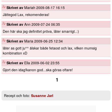
️
Skrivet av
Mariah
2009-08-17 16:15
Jättegod Lax, rekomenderas!
️
Skrivet av
Ann
2009-07-24 06:35
Den här ska jag definitivt pröva, låter smarrigt..:)
️
Skrivet av
Maria
2009-06-25 12:34
låter as gott ju^^ älskar både fetaost och lax, vilken mumsig
kombination xD
️
Skrivet av
Ella
2009-06-02 23:55
Gjort den idag!kanon god...ska göras oftare!
1
Recept och foto:
Susanne Jarl