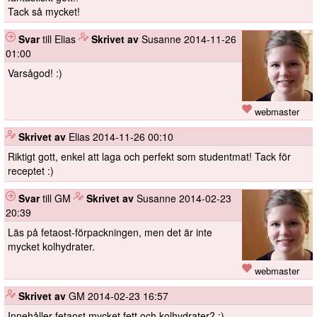
Tack så mycket!
Svar
till Elias
️
Skrivet av
Susanne
2014-11-26
01:00
Varsågod! :)
webmaster
️
Skrivet av
Elias
2014-11-26 00:10
Riktigt gott, enkel att laga och perfekt som studentmat! Tack för
receptet :)
Svar
till GM
️
Skrivet av
Susanne
2014-02-23
20:39
Läs på fetaost-förpackningen, men det är inte
mycket kolhydrater.
webmaster
️
Skrivet av
GM
2014-02-23 16:57
Innehåller fetaost mycket fett och kolhydrater? :)