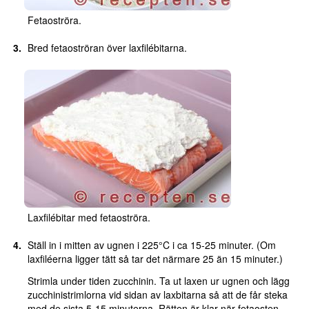
Fetaoströra.
Bred fetaoströran över laxfilébitarna.
Laxfilébitar med fetaoströra.
Ställ in i mitten av ugnen i 225°C i ca 15-25 minuter. (Om
laxfiléerna ligger tätt så tar det närmare 25 än 15 minuter.)
Strimla under tiden zucchinin. Ta ut laxen ur ugnen och lägg
zucchinistrimlorna vid sidan av laxbitarna så att de får steka
med de sista 5-15 minuterna. Rätten är klar när fetaosten