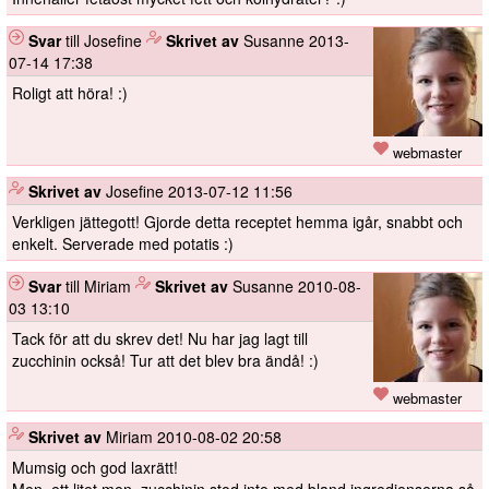
Svar
till Josefine
️
Skrivet av
Susanne
2013-
07-14 17:38
Roligt att höra! :)
webmaster
️
Skrivet av
Josefine
2013-07-12 11:56
Verkligen jättegott! Gjorde detta receptet hemma igår, snabbt och
enkelt. Serverade med potatis :)
Svar
till Miriam
️
Skrivet av
Susanne
2010-08-
03 13:10
Tack för att du skrev det! Nu har jag lagt till
zucchinin också! Tur att det blev bra ändå! :)
webmaster
️
Skrivet av
Miriam
2010-08-02 20:58
Mumsig och god laxrätt!