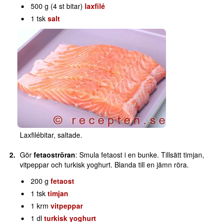
500 g (4 st bitar)
laxfilé
1 tsk
salt
Laxfilébitar, saltade.
Gör
fetaoströran
: Smula fetaost i en bunke. Tillsätt timjan,
vitpeppar och turkisk yoghurt. Blanda till en jämn röra.
200 g
fetaost
1 tsk
timjan
1 krm
vitpeppar
1 dl
turkisk yoghurt