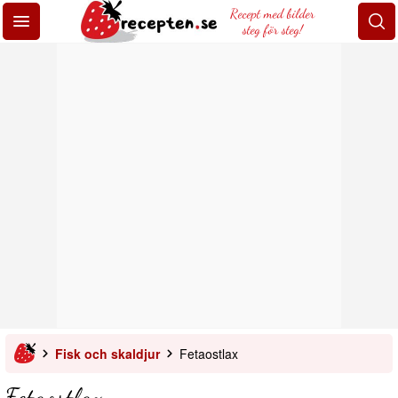
Recept med bilder
steg för steg!
Fisk och skaldjur
Fetaostlax
Fetaostlax