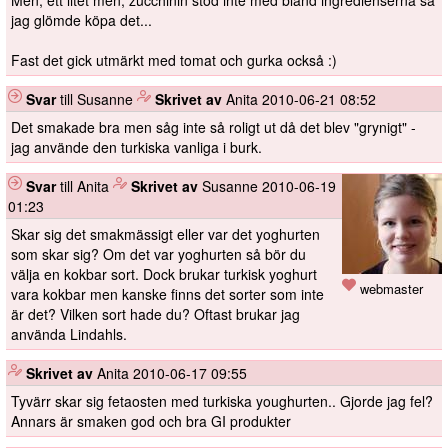
Men, ett litet men, zucchinin stod inte med bland ingredienserna så
jag glömde köpa det...
Fast det gick utmärkt med tomat och gurka också :)
Svar
till Susanne
️
Skrivet av
Anita
2010-06-21 08:52
Det smakade bra men såg inte så roligt ut då det blev "grynigt" -
jag använde den turkiska vanliga i burk.
Svar
till Anita
️
Skrivet av
Susanne
2010-06-19
01:23
Skar sig det smakmässigt eller var det yoghurten
som skar sig? Om det var yoghurten så bör du
välja en kokbar sort. Dock brukar turkisk yoghurt
webmaster
vara kokbar men kanske finns det sorter som inte
är det? Vilken sort hade du? Oftast brukar jag
använda Lindahls.
️
Skrivet av
Anita
2010-06-17 09:55
Tyvärr skar sig fetaosten med turkiska youghurten.. Gjorde jag fel?
Annars är smaken god och bra GI produkter