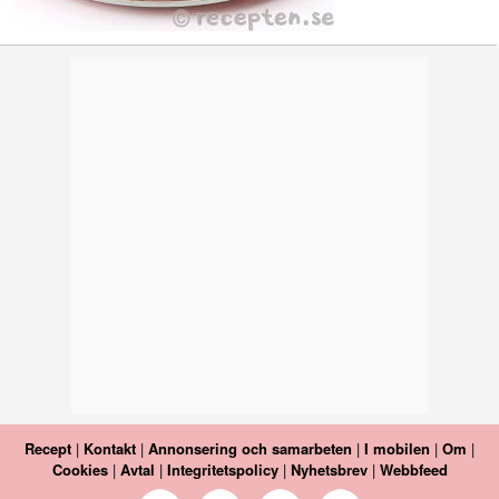
Recept
|
Kontakt
|
Annonsering och samarbeten
|
I mobilen
|
Om
|
Cookies
|
Avtal
|
Integritetspolicy
|
Nyhetsbrev
|
Webbfeed