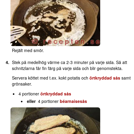
Rejält med smör.
Stek på medelhög värme ca 2-3 minuter på varje sida. Så att
schnitzlarna får fin färg på varje sida och blir genomstekta.
Servera köttet med t.ex. kokt potatis och
örtkryddad sås
samt
grönsaker.
4 portioner
örtkryddad sås
eller
4 portioner
béarnaisesås