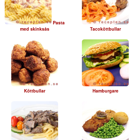
Pasta
med skinksås
Tacoköttbullar
Köttbullar
Hamburgare