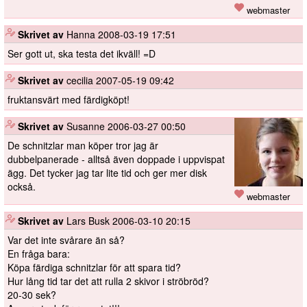
webmaster
️
Skrivet av
Hanna
2008-03-19 17:51
Ser gott ut, ska testa det ikväll! =D
️
Skrivet av
cecilia
2007-05-19 09:42
fruktansvärt med färdigköpt!
️
Skrivet av
Susanne
2006-03-27 00:50
De schnitzlar man köper tror jag är
dubbelpanerade - alltså även doppade i uppvispat
ägg. Det tycker jag tar lite tid och ger mer disk
också.
webmaster
️
Skrivet av
Lars Busk
2006-03-10 20:15
Var det inte svårare än så?
En fråga bara:
Köpa färdiga schnitzlar för att spara tid?
Hur lång tid tar det att rulla 2 skivor i ströbröd?
20-30 sek?