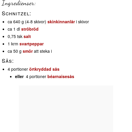
Ingredienser:
Schnitzel:
ca 640 g (4-8 skivor)
skinkinnanlår
i skivor
ca 1 dl
ströbröd
0,75 tsk
salt
1 krm
svartpeppar
ca 50 g
smör
att steka i
Sås:
4 portioner
örtkryddad sås
eller
4 portioner
béarnaisesås