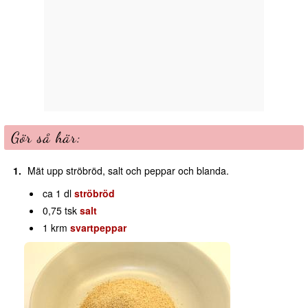
Gör så här:
Mät upp ströbröd, salt och peppar och blanda.
ca 1 dl
ströbröd
0,75 tsk
salt
1 krm
svartpeppar