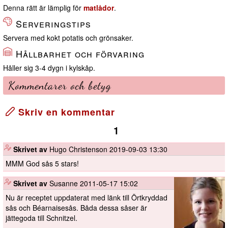
Denna rätt är lämplig för
matlådor
.
Serveringstips
Servera med kokt potatis och grönsaker.
Hållbarhet och förvaring
Håller sig 3-4 dygn i kylskåp.
Kommentarer och betyg
Skriv en kommentar
1
️
Skrivet av
Hugo Christenson
2019-09-03 13:30
MMM God sås 5 stars!
️
Skrivet av
Susanne
2011-05-17 15:02
Nu är receptet uppdaterat med länk till Örtkryddad
sås och Béarnaisesås. Båda dessa såser är
jättegoda till Schnitzel.