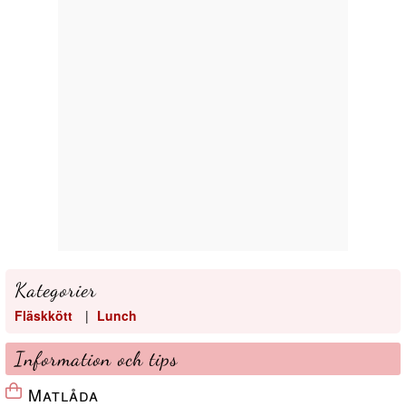
Kategorier
Fläskkött
|
Lunch
Information och tips
Matlåda