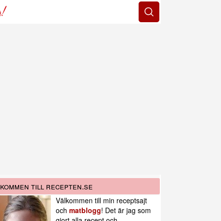
g!
kommen till recepten.se
Välkommen till min receptsajt
och
matblogg
! Det är jag som
gjort alla recept och