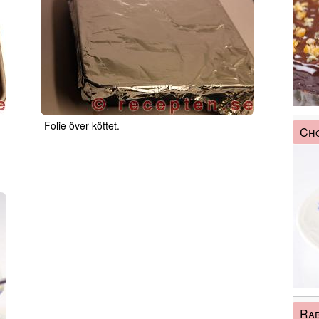
Folie över köttet.
Cho
Ra