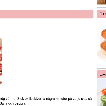
Ra
Lim
g värme. Stek oxfiléskivorna några minuter på varje sida så
. Salta och peppra.