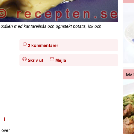
 oxfilén med kantarellsås och ugnstekt potatis, lök och
2 kommentarer
Skriv ut
Mejla
Mar
över-