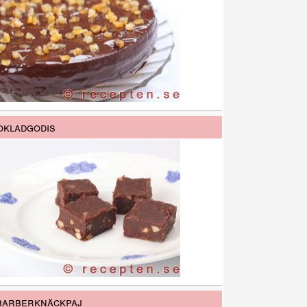
kladgodis
barberknäckpaj