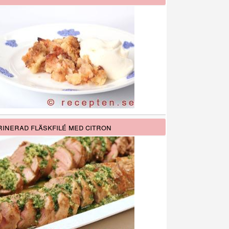
inerad fläskfilé med citron