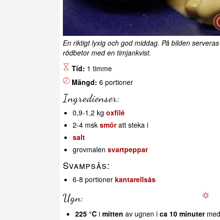
En riktigt lyxig och god middag. På bilden serveras
rödbetor med en timjankvist.
Tid:
1 timme
Mängd:
6 portioner
Ingredienser:
0,9-1,2 kg
oxfilé
2-4 msk
smör
att steka i
salt
grovmalen
svartpeppar
Svampsås:
6-8 portioner
kantarellsås
Ugn:
225 °C
i
mitten
av ugnen i
ca 10 minuter
med 