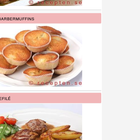
barbermuffins
efilé