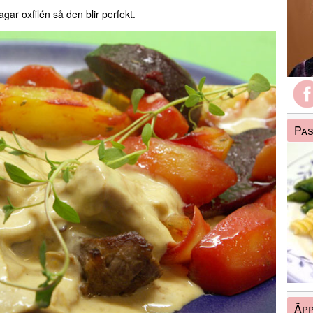
agar oxfilén så den blir perfekt.
Pas
Äpp