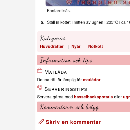
Kantarellsås.
Ställ in köttet i mitten av ugnen i 225°C i ca 
Kategorier
Huvudrätter
|
Nyår
|
Nötkött
Information och tips
Matlåda
Denna rätt är lämplig för
matlådor
.
Serveringstips
Servera gärna med
hasselbackspotatis
eller
ugn
Kommentarer och betyg
Skriv en kommentar