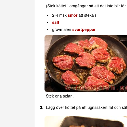
(Stek köttet i omgångar så att det inte blir för
2-4 msk
smör
att steka i
salt
grovmalen
svartpeppar
Stek ena sidan.
Lägg över köttet på ett ugnssäkert fat och sätt