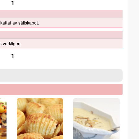
1
skattat av sällskapet.
 verkligen.
1