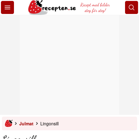
Recept med bilder
steg för steg!
Julmat
Lingonsill
Lingonsill