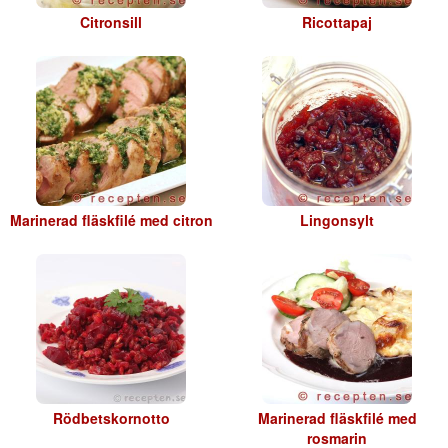
Citronsill
Ricottapaj
Marinerad fläskfilé med citron
Lingonsylt
Rödbetskornotto
Marinerad fläskfilé med
rosmarin