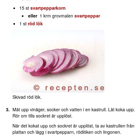
15 st
svartpepparkorn
eller
1 krm grovmalen
svartpeppar
1 st
röd lök
Skivad röd lök.
Mät upp vinäger, socker och vatten i en kastrull. Låt koka upp.
Rör om tills sockret är upplöst.
När det kokat upp och sockret är upplöst, ta av kastrullen från
plattan och lägg i svartpepparn, rödlöken och lingonen.