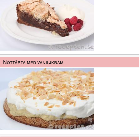
Nöttårta med vaniljkräm