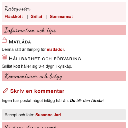
Kategorier
Fläskkött
|
Grillat
|
Sommarmat
Information och tips
Matlåda
Denna rätt är lämplig för
matlådor
.
Hållbarhet och förvaring
Grillat kött håller sig 3-4 dygn i kylskåp.
Kommentarer och betyg
Skriv en kommentar
Ingen har postat något inlägg här än.
Du
blir den
första
!
Recept och foto:
Susanne Jarl
Se även dessa recept