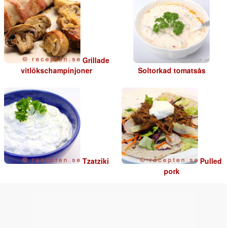
Grillade
vitlökschampinjoner
Soltorkad tomatsås
Tzatziki
Pulled
pork