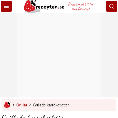
Recept med bilder
steg för steg!
Grillat
Grillade karrékotletter
Grillade karrékotletter