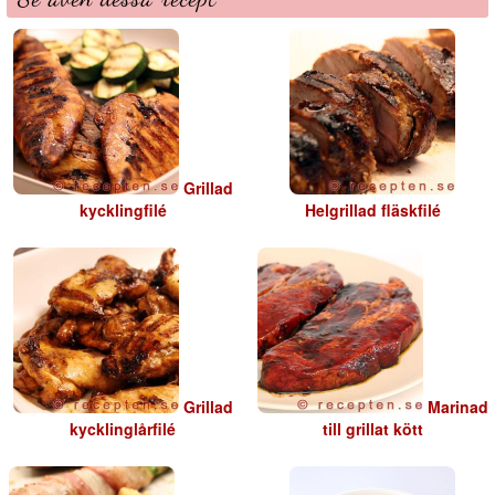
Grillad
kycklingfilé
Helgrillad fläskfilé
Grillad
Marinad
kycklinglårfilé
till grillat kött