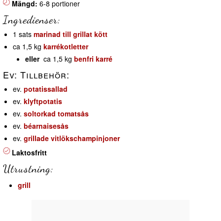
Mängd:
6-8 portioner
Ingredienser:
1 sats
marinad till grillat kött
ca 1,5 kg
karrékotletter
eller
ca 1,5 kg
benfri karré
Ev: Tillbehör:
ev.
potatissallad
ev.
klyftpotatis
ev.
soltorkad tomatsås
ev.
béarnaisesås
ev.
grillade vitlökschampinjoner
Laktosfritt
Utrustning:
grill