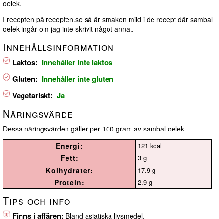
oelek.
I recepten på recepten.se så är smaken mild i de recept där sambal
oelek ingår om jag inte skrivit något annat.
Innehållsinformation
Laktos:
Innehåller inte laktos
Gluten:
Innehåller inte gluten
Vegetariskt:
Ja
Näringsvärde
Dessa näringsvärden gäller per 100 gram av sambal oelek.
Energi:
121 kcal
Fett:
3 g
Kolhydrater:
17.9 g
Protein:
2.9 g
Tips och info
Finns i affären:
Bland asiatiska livsmedel.