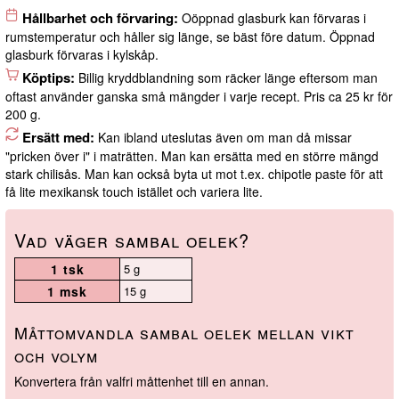
Hållbarhet och förvaring:
Oöppnad glasburk kan förvaras i
rumstemperatur och håller sig länge, se bäst före datum. Öppnad
glasburk förvaras i kylskåp.
Köptips:
Billig kryddblandning som räcker länge eftersom man
oftast använder ganska små mängder i varje recept. Pris ca 25 kr för
200 g.
Ersätt med:
Kan ibland uteslutas även om man då missar
"pricken över i" i maträtten. Man kan ersätta med en större mängd
stark chilisås. Man kan också byta ut mot t.ex. chipotle paste för att
få lite mexikansk touch istället och variera lite.
Vad väger sambal oelek?
1 tsk
5 g
1 msk
15 g
Måttomvandla sambal oelek mellan vikt
och volym
Konvertera från valfri måttenhet till en annan.