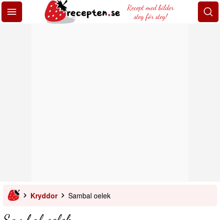
Recept med bilder
steg för steg!
Kryddor
Sambal oelek
Sambal oelek