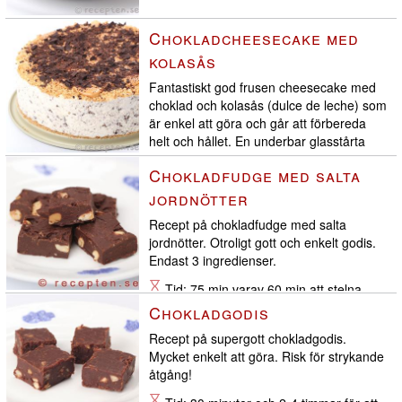
Chokladcheesecake med
kolasås
Fantastiskt god frusen cheesecake med
choklad och kolasås (dulce de leche) som
är enkel att göra och går att förbereda
helt och hållet. En underbar glasstårta
som imponerar på gästerna.
Chokladfudge med salta
Tid: 1 timme + minst 6 timmar i frysen
jordnötter
Recept på chokladfudge med salta
jordnötter. Otroligt gott och enkelt godis.
Endast 3 ingredienser.
Tid: 75 min varav 60 min att stelna
Chokladgodis
Recept på supergott chokladgodis.
Mycket enkelt att göra. Risk för strykande
åtgång!