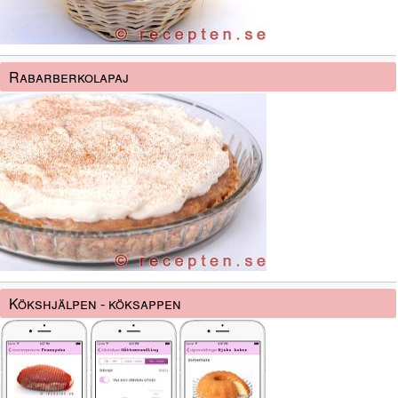
Rabarberkolapaj
Kökshjälpen - köksappen