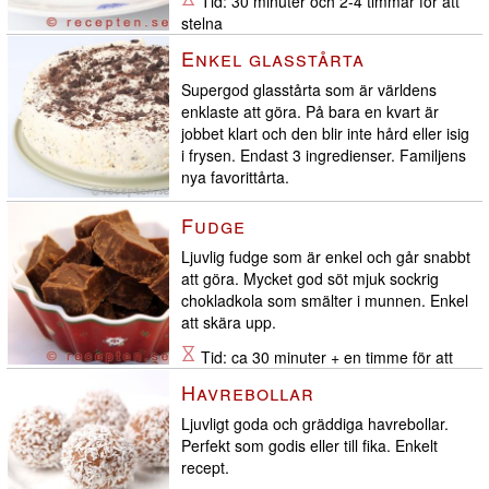
Tid: 30 minuter och 2-4 timmar för att
stelna
Enkel glasstårta
Supergod glasstårta som är världens
enklaste att göra. På bara en kvart är
jobbet klart och den blir inte hård eller isig
i frysen. Endast 3 ingredienser. Familjens
nya favorittårta.
Tid: 15 minuters jobb + 6 timmar i
Fudge
frysen
Ljuvlig fudge som är enkel och går snabbt
att göra. Mycket god söt mjuk sockrig
chokladkola som smälter i munnen. Enkel
att skära upp.
Tid: ca 30 minuter + en timme för att
stelna
Havrebollar
Ljuvligt goda och gräddiga havrebollar.
Perfekt som godis eller till fika. Enkelt
recept.