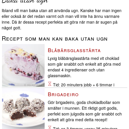
Ibland vill man baka utan att använda ugn. Kanske har man ingen
eller också är det redan varmt och man vill inte ha ännu varmare
inne. Då är dessa recept perfekta att göra när man är sugen på
något gott.
Recept som man kan baka utan ugn
Blåbärsglasstårta
Lyxig blåbärsglasstårta med vit choklad
som går snabbt och enkelt att göra med
endast 4 ingredienser och utan
glassmaskin.
Tid: 20 minuters jobb + 6 timmar i
frysen
Brigadeiro
Gör brigadeiro, goda chokladbollar som
smälter i munnen. Ett riktigt gott godis,
perfekt som julgodis som går snabbt och
enkelt att göra med detta recept!
Tid: ca 3 timmar, varav 25 minuters