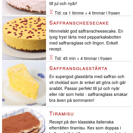
till jul och nyår!
Tid: ca 1 timme + 4 timmar i frysen
Saffranscheesecake
Himmelskt god saffranscheesecake. En
lyxig fryst tårta med pepparkaksbotten
med saffransglass och lingon. Enkelt
recept.
Tid: 45 min + 4 timmar i frysen
Saffransglasstårta
En supergod glasstårta med saffran och
vit choklad som är enkel att göra och går
snabbt. Passar perfekt till jul och nyår
eller när som helst - saffransglass smakar
bra även på sommaren!
Tid: 30 minuters jobb plus 6 timmar i
Tiramisu
frysen
Recept på den klassiska italienska
efterrätten tiramisu. Kex som doppas i