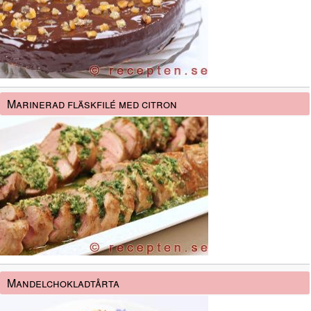
Marinerad fläskfilé med citron
Mandelchokladtårta