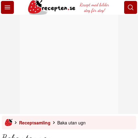
Recept med bilder
steg för steg!
Receptsamling
Baka utan ugn
Baka utan ugn