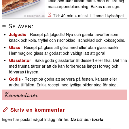
kaffe och likör tillsammans med en krämig
mascarponeblandning. Bakas utan ugn.
Tid: 40 min + minst 1 timme i kylskåpet
Se även:
Julgodis
- Recept på julgodis! Nya och gamla favoriter som
knäck och kola, tryffel och rischoklad, ischoklad och kokosgodis.
Glass
- Recept på glass att göra med eller utan glassmaskin.
Hemmagjord glass är godast och väldigt lätt att göra!
Glasstårtor
- Baka goda glasstårtor till dessert eller fika. Det fina
med frusna tårtor är att de kan förberedas långt i förväg och
förvaras i frysen.
Godis
- Recept på godis att servera på festen, kalaset eller
andra tillfällen. Enkla recept med tydliga bilder steg för steg.
Kommentarer
Skriv en kommentar
Ingen har postat något inlägg här än.
Du
blir den
första
!