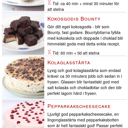
Tid: ca 40 min + minst 30 minuter för
att stelna
Kokosgodis Bounty
Gör ditt eget kokosgodis - blir som
Bounty, fast godare. Bountybitarna fyllda
med kokoskola och doppade i choklad blir
himmelskt goda med detta enkla recept.
Tid: 60 min + tid att stelna
Kolaglasstårta
Lyxig och god kolaglasstårta som endast
kräver ca 30 minuters jobb och sedan in i
frysen. Glassen blir fantastiskt god med
salt kolasås och chokladbitar och den blir
perfekt lagom hård i frysen.
Tid: 30 minuters jobb + 6 timmar i
Pepparkakscheesecake
frysen
Ljuvligt god pepparkakscheesecake, en
lingonglasstårta med pepparkaksbotten
som är helt fantasiskt god! Passar perfekt