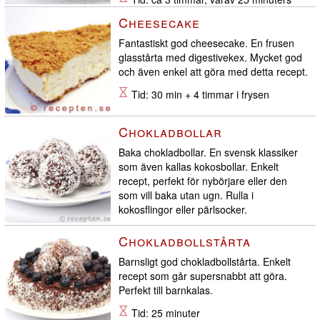
jobb
Cheesecake
Fantastiskt god cheesecake. En frusen
glasstårta med digestivekex. Mycket god
och även enkel att göra med detta recept.
Tid: 30 min + 4 timmar i frysen
Chokladbollar
Baka chokladbollar. En svensk klassiker
som även kallas kokosbollar. Enkelt
recept, perfekt för nybörjare eller den
som vill baka utan ugn. Rulla i
kokosflingor eller pärlsocker.
Tid: 30 minuter
Chokladbollstårta
Barnsligt god chokladbollstårta. Enkelt
recept som går supersnabbt att göra.
Perfekt till barnkalas.
Tid: 25 minuter