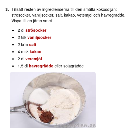
Tillsätt resten av ingredienserna till den smälta kokosoljan:
strösocker, vaniljsocker, salt, kakao, vetemjöl och havregrädde.
Vispa till en jämn smet.
2 dl
strösocker
2 tsk
vaniljsocker
2 krm
salt
4 msk
kakao
2 dl
vetemjöl
1,5 dl
havregrädde
eller sojagrädde