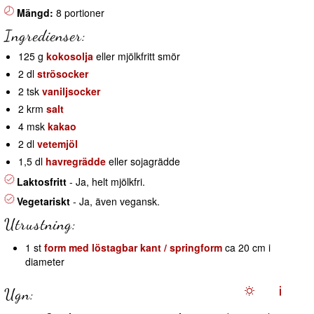
Mängd:
8 portioner
Ingredienser:
125 g
kokosolja
eller mjölkfritt smör
2 dl
strösocker
2 tsk
vaniljsocker
2 krm
salt
4 msk
kakao
2 dl
vetemjöl
1,5 dl
havregrädde
eller sojagrädde
Laktosfritt
- Ja, helt mjölkfri.
Vegetariskt
- Ja, även vegansk.
Utrustning:
1 st
form med löstagbar kant / springform
ca 20 cm i
diameter
Ugn: