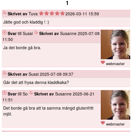
1
️
Skrivet av
Tuva
2026-03-11 15:59
Jätte god och kladdig ! :)
Svar
till Sussi
️
Skrivet av
Susanne
2025-07-08
11:50
Ja det borde gå bra.
webmaster
️
Skrivet av
Sussi
2025-07-08 09:37
Går det att frysa denna kladdkaka?
Svar
till So
️
Skrivet av
Susanne
2025-06-21
11:51
Det borde gå bra att ta samma mängd glutenfritt
mjöl.
webmaster