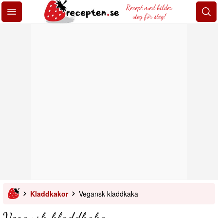
Recept med bilder
steg för steg!
Kladdkakor
Vegansk kladdkaka
Vegansk kladdkaka