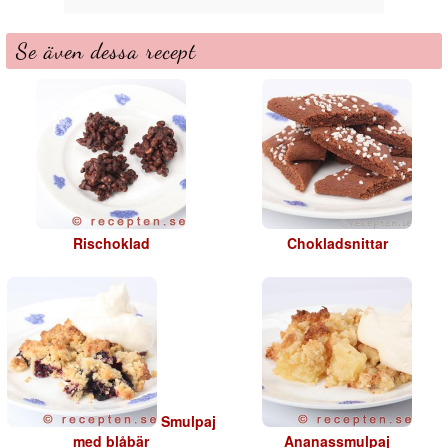
Se även dessa recept
Rischoklad
Chokladsnittar
Smulpaj
med blåbär
Ananassmulpaj