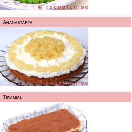
Ananastårta
Tiramisu