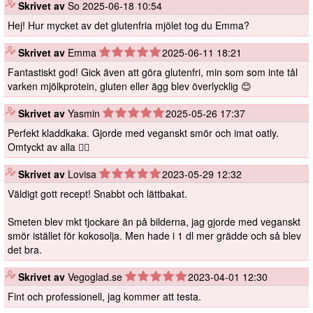
️
Skrivet av
So
2025-06-18 10:54
Hej! Hur mycket av det glutenfria mjölet tog du Emma?
️
Skrivet av
Emma
2025-06-11 18:21
Fantastiskt god! Gick även att göra glutenfri, min som som inte tål
varken mjölkprotein, gluten eller ägg blev överlycklig 😊
️
Skrivet av
Yasmin
2025-05-26 17:37
Perfekt kladdkaka. Gjorde med veganskt smör och imat oatly.
Omtyckt av alla 👌🏼
️
Skrivet av
Lovisa
2023-05-29 12:32
Väldigt gott recept! Snabbt och lättbakat.
Smeten blev mkt tjockare än på bilderna, jag gjorde med veganskt
smör istället för kokosolja. Men hade i 1 dl mer grädde och så blev
det bra.
️
Skrivet av
Vegoglad.se
2023-04-01 12:30
Fint och professionell, jag kommer att testa.