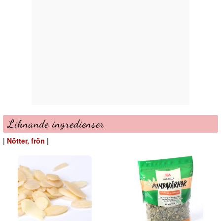
Liknande ingredienser
|
Nötter, frön
|