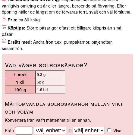
vanligtvis omkring ett år eller längre, beroende på förvaring. Efter
öppning håller de längst om de förvaras torrt, svalt och väl förslutna.
Pris:
ca 80 kr/kg
Köptips:
Större påsar ger oftast ett billigare kilopris än små
påsar.
Ersätt med:
Andra frön t.ex. pumpakärnor, pinjenötter,
sesamfrön.
Vad väger solroskärnor?
1 msk
9.3 g
1 dl
62 g
100 g
1.61 dl
Måttomvandla solroskärnor mellan vikt
och volym
Konvertera från valfri måttenhet till en annan.
Från
till
Visa