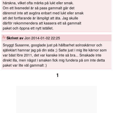
härskna, vilket ofta märks på lukt eller smak.
Om ett livsmedel är så pass gammalt går det
däremot inte att avgöra enbart med lukt eller smak
att det fortfarande är lämpligt att äta. Jag skulle
därför rekommendera att kassera ett så gammalt
paket och öppna ett nytt istället.
️
Skrivet av
Jon
2014-01-02 22:25
Snyggt Susanne, googlade just på hållbarhet solroskärnor och
självklart hamnar jag på din sida ;) Satte just i mig lite kärnor som
var bäst före 2011, det var kanske inte så bra... Smakade inte
direkt illa, men något i smaken fick mig fundera på om inte detta
paket var lite väl gammalt :)
1