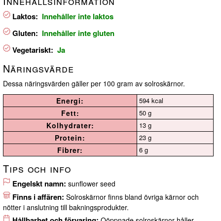
Innehållsinformation
Laktos:
Innehåller inte laktos
Gluten:
Innehåller inte gluten
Vegetariskt:
Ja
Näringsvärde
Dessa näringsvärden gäller per 100 gram av solroskärnor.
Energi:
594 kcal
Fett:
50 g
Kolhydrater:
13 g
Protein:
23 g
Fibrer:
6 g
Tips och info
Engelskt namn:
sunflower seed
Finns i affären:
Solroskärnor finns bland övriga kärnor och
nötter i anslutning till bakningsprodukter.
Hållbarhet och förvaring:
Oöppnade solroskärnor håller