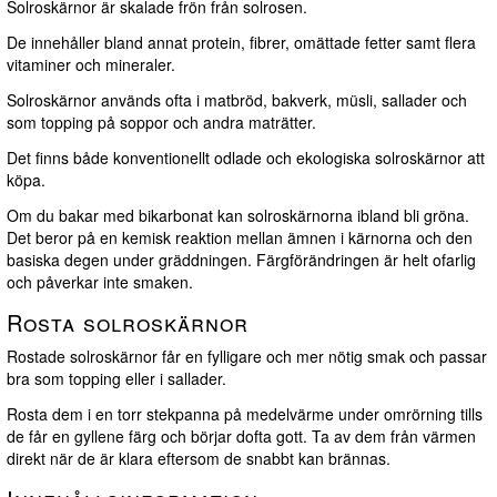
Solroskärnor är skalade frön från solrosen.
De innehåller bland annat protein, fibrer, omättade fetter samt flera
vitaminer och mineraler.
Solroskärnor används ofta i matbröd, bakverk, müsli, sallader och
som topping på soppor och andra maträtter.
Det finns både konventionellt odlade och ekologiska solroskärnor att
köpa.
Om du bakar med bikarbonat kan solroskärnorna ibland bli gröna.
Det beror på en kemisk reaktion mellan ämnen i kärnorna och den
basiska degen under gräddningen. Färgförändringen är helt ofarlig
och påverkar inte smaken.
Rosta solroskärnor
Rostade solroskärnor får en fylligare och mer nötig smak och passar
bra som topping eller i sallader.
Rosta dem i en torr stekpanna på medelvärme under omrörning tills
de får en gyllene färg och börjar dofta gott. Ta av dem från värmen
direkt när de är klara eftersom de snabbt kan brännas.