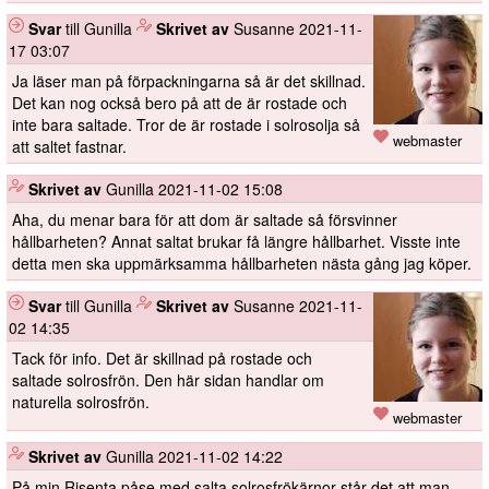
Svar
till Gunilla
️
Skrivet av
Susanne
2021-11-
17 03:07
Ja läser man på förpackningarna så är det skillnad.
Det kan nog också bero på att de är rostade och
inte bara saltade. Tror de är rostade i solrosolja så
webmaster
att saltet fastnar.
️
Skrivet av
Gunilla
2021-11-02 15:08
Aha, du menar bara för att dom är saltade så försvinner
hållbarheten? Annat saltat brukar få längre hållbarhet. Visste inte
detta men ska uppmärksamma hållbarheten nästa gång jag köper.
Svar
till Gunilla
️
Skrivet av
Susanne
2021-11-
02 14:35
Tack för info. Det är skillnad på rostade och
saltade solrosfrön. Den här sidan handlar om
naturella solrosfrön.
webmaster
️
Skrivet av
Gunilla
2021-11-02 14:22
På min Risenta påse med salta solrosfrökärnor står det att man