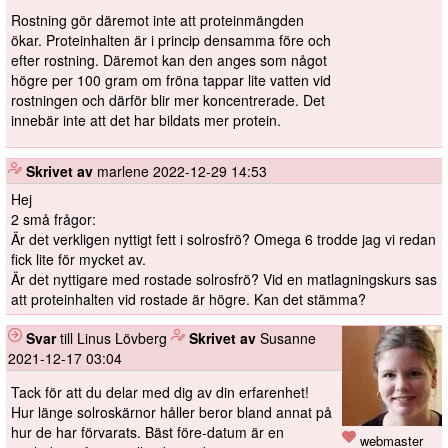
Rostning gör däremot inte att proteinmängden
ökar. Proteinhalten är i princip densamma före och
efter rostning. Däremot kan den anges som något
högre per 100 gram om fröna tappar lite vatten vid
rostningen och därför blir mer koncentrerade. Det
innebär inte att det har bildats mer protein.
️
Skrivet av
marlene
2022-12-29 14:53
Hej
2 små frågor:
Är det verkligen nyttigt fett i solrosfrö? Omega 6 trodde jag vi redan
fick lite för mycket av.
Är det nyttigare med rostade solrosfrö? Vid en matlagningskurs sas
att proteinhalten vid rostade är högre. Kan det stämma?
Svar
till Linus Lövberg
️
Skrivet av
Susanne
2021-12-17 03:04
Tack för att du delar med dig av din erfarenhet!
Hur länge solroskärnor håller beror bland annat på
hur de har förvarats. Bäst före-datum är en
webmaster