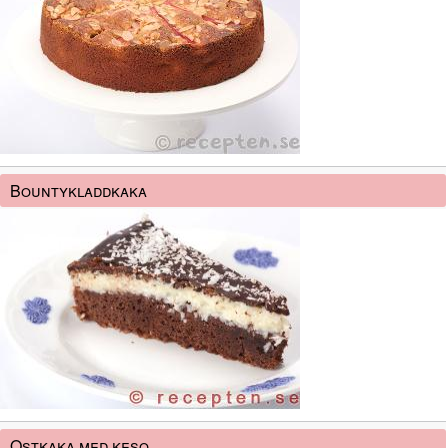
Bountykladdkaka
Ostkaka med keso