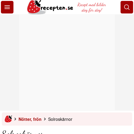
Recept med bilder
steg för steg!
Nötter, frön
Solroskärnor
Solroskärnor