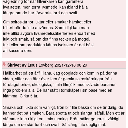
vägledning för när tillverkaren kan garantera
kvaliteten, men torra livsmedel kan ibland hålla
längre om de har förvarats torrt och svalt.
Om solroskärnor luktar eller smakar härsket eller
bittert bör de inte användas. Samtidigt kan man
inte alltid avgöra livsmedelssäkerheten enbart med
lukt och smak, så om det finns tecken på mögel,
fukt eller om produkten känns tveksam är det bäst
att kassera den.
️
Skrivet av
Linus Lövberg
2021-12-16 08:29
Hållbarhet på ett år? Haha. Jag googlade och kom in på denna
sidan, sitter och äter över fem år gamla solroskärningar från
företaget pride, ekologiska, i min filmjölk med skivade bananer.
Inga problem alls. De har stått i torrskåpet i sin påse med en
klämma. Cirka 5 år.
Smaka och lukta som vanligt, frön blir lite bäska om de är dålig, du
känner det på smaken. Bara spotta ut och slänga isåfall. Men ett år
stämmer inte riktigt enl. min mening. Frön håller generellt väldigt
länge om de står torrt och svalt. Så släng inte duglig mat.