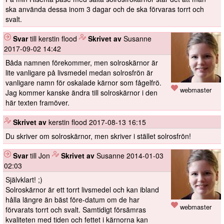
ska använda dessa inom 3 dagar och de ska förvaras torrt och
svalt.
Svar
till kerstin flood
️
Skrivet av
Susanne
2017-09-02 14:42
Båda namnen förekommer, men solroskärnor är
lite vanligare på livsmedel medan solrosfrön är
vanligare namn för oskalade kärnor som fågelfrö.
webmaster
Jag kommer kanske ändra till solroskärnor i den
här texten framöver.
️
Skrivet av
kerstin flood
2017-08-13 16:15
Du skriver om solroskärnor, men skriver i stället solrosfrön!
Svar
till Jon
️
Skrivet av
Susanne
2014-01-03
02:03
Självklart! ;)
Solroskärnor är ett torrt livsmedel och kan ibland
hålla längre än bäst före-datum om de har
webmaster
förvarats torrt och svalt. Samtidigt försämras
kvaliteten med tiden och fettet i kärnorna kan